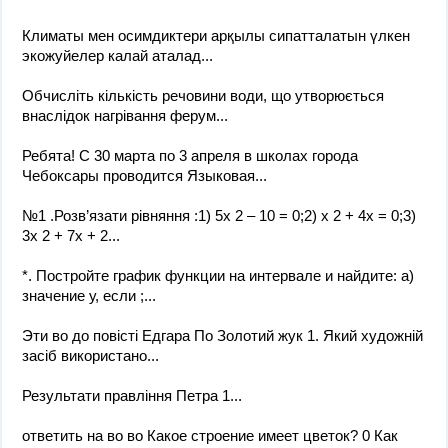
Климаты мен осимдиктери арқылы сипатталатын үлкен
экожуйелер калай аталад​...
Обчисліть кількість речовини води, що утворюється
внаслідок нагрівання ферум...
Ребята! С 30 марта по 3 апреля в школах города
Чебоксары проводится Языковая...
№1 .Розв’язати рівняння :1) 5х 2 – 10 = 0;2) х 2 + 4х = 0;3)
3х 2 + 7х + 2...
*. Постройте график функции на интервале и найдите: а)
значение у, если ;...
Эти во до повісті Едгара По Золотий жук 1. Який художній
засіб використано...
Результати правління Петра 1​...
ответить на во во Какое строение имеет цветок? 0 Как