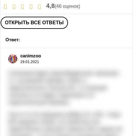
4,8
(46 оценок)
ОТКРЫТЬ ВСЕ ОТВЕТЫ
Ответ:
canimzoo
29.01.2021
Сечением будет равнобедренная трапеция,
т.к. основания призмы лежат в
параллельных плоскостях, то секущая
плоскость их будет пересекать по
параллельным прямым.
Пусть К и М середины рёбер АС и ВС, тогда
МК средняя линия, по свойству она
параллельна третьей стороне АВ и равна её