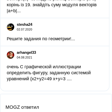
корінь із 19. знайдіть суму модуля векторів
|a+b|...
stesha24
02.07.2020
Решите задания по геометрии!...
arhangel33
04.08.2021
очень С графической иллюстрации
определить фигуру, заданную системой
уравнений {х2+у2=49 х+у=3 .​...
MOGZ ответил