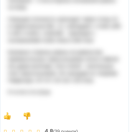
половине - 4 см (стороны основания равны
по 8см)
Секущая плоскость проходит через точку А1
и параллельна МК, т.е. совпадает с А1В1 (МК
II АВ II А1В1). А1В1МК - трапеция с
основаниями А1В1=8см и МК=4см
Боковые стороны равны из равенства
прямоугольных треугольников АА1К и ВВ1М
(по двум катетам). А1К и В1М - гипотенузы
этих треугольников. Их находим по теореме
Пифагора √3²+4²=√9+16=√25=5см.
Р=4+8+2·5=22см
4,8
(39 оценок)