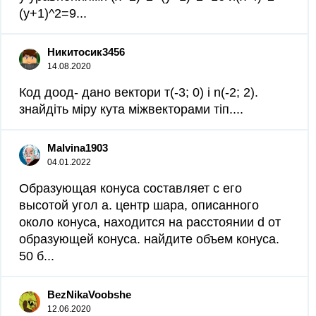
(y+1)^2=9...
Никитосик3456
14.08.2020
Код доод- дано вектори т(-3; 0) i n(-2; 2).
знайдіть міру кута міжвекторами тіп.​...
Malvina1903
04.01.2022
Образующая конуса составляет с его
высотой угол а. центр шара, описанного
около конуса, находится на расстоянии d от
образующей конуса. найдите объем конуса.
50 б...
BezNikaVoobshe
12.06.2020