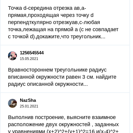
Точка d-середина отрезка ав,а-
прямая,проходящая через точку d
перпендткулярно отрезкуав,с-любая
точка,лежащая на прямой а (с не совпадает
с точкой d).докажите,что треугольник...
1256545544
15.05.2021
Вравностороннем треугольнике радиус
вписанной окружности равен 3 см. найдите
радиус описанной окружности...
NazSha
25.01.2021
Выполнив построение, выясните взаимное
расположение двух окружностей , заданных
у уравнениями (x+2)^2+(y+1)^2=16 и(x-4)^2+