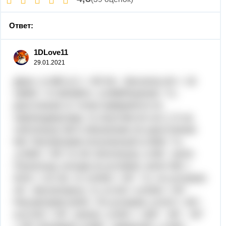
Ответ:
1DLove11
29.01.2021
Дано: Δ АВС∠С = 90°АК - биссектр.АК = 18
смКМ = 9 смНайти: ∠АКВРешение. Т.к.
расстояние от точки измеряется по
перпендикуляру, то опустим его из (·) К на
гипотенузу АВ и обозначим это расстояние
КМ. Рассмотрим полученный Δ АКМ, Т.к.
∠АМК = 90°,то АК гипотенуза, а КМ - катет.
Поскольку, исходя из условия, катет КМ =
9/18 = 1/2 АК, то ∠КАМ = 30°. Т.к. по условию
АК - биссектриса, то ∠САК =∠КАМ = 30°
Рассмотрим ΔАКС. По условию ∠АСК = 90°;
а∠САК = 30°, значит, ∠АКС = 180° - 90° - 30°