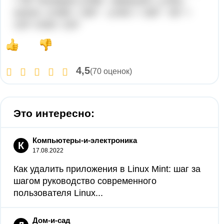
= 60° Искомый ∠АКВ - смежный с ∠АКС,
значит, ∠АКВ = 180° - ∠АКС = 180° - 60° =
120° ответ: 120°
4,5
(70 оценок)
Это интересно:
Компьютеры-и-электроника
К
17.08.2022
Как удалить приложения в Linux Mint: шаг за
шагом руководство современного
пользователя Linux...
Дом-и-сад