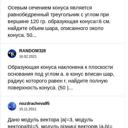
Осевым сечением конуса является
равнобедренный треугольник с углом при
вершине 120 гр. образующая конуса=6 см.
найдите объем шара, описанного около
конуса. 50...
RANDOM328
16.02.2021
Образующая конуса наклонена к плоскости
основания под углом a. в конус вписан шар,
радиус которого равен r. найдите полную
поверхность конуса. (50 )...
nozdracheva95
15.11.2021
Дано модуль вектора |а|=3, модуль
вектора|b|=5, модуль різниці векторів |a-b|=