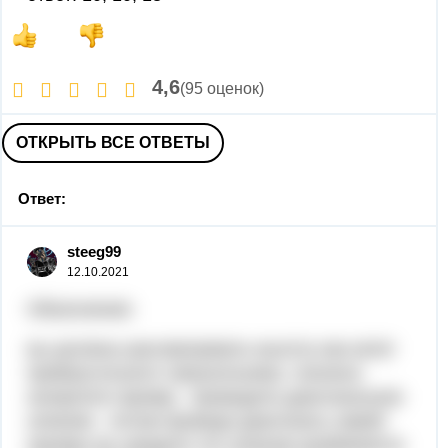
4,6
(95 оценок)
ОТКРЫТЬ ВСЕ ОТВЕТЫ
Ответ:
steeg99
12.10.2021
Объяснение:
вы должны рассматривать высоту как катет
прямоугольного треунольника. сначала
начертите призму . проведите диагональное
сечение . потом проведя диагональ самой
призмы вы увидите что сечение разбивается