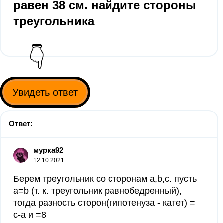
равен 38 см. найдите стороны
треугольника
👇
Увидеть ответ
Ответ:
мурка92
12.10.2021
Берем треугольник со сторонам а,b,с. пусть
a=b (т. к. треугольник равнобедренный),
тогда разность сторон(гипотенуза - катет) =
с-а и =8