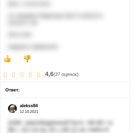
BD1= 2*4V2=8V2
по теореме Пифагора DD1^2=(8V2)^2-
(4V2)^2= 96
DD1=4V6
надеюсь правильно
4,6
(37 оценок)
Ответ:
alekss84
12.10.2021
ΔАВС- равнобедренный.Пусть АВ=ВС =а.
ВЕ⊥ АС=10 см, DC⊥АВ=12 см. Найти R