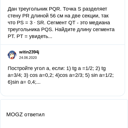
Дан треугольник PQR. Точка S разделяет
стену PR длиной 56 см на две секции, так
что PS = 3 ∙ SR. Сегмент QT - это медиана
треугольника PQS. Найдите длину сегмента
PT. PT = увидеть...
witin2394j
24.06.2020
Постройте угол а, если: 1) tg а =1/2; 2) tg
a=3/4; 3) cos a=0,2; 4)cos a=2/3; 5) sin a=1/2;
6)sin a= 0,4;​...
MOGZ ответил