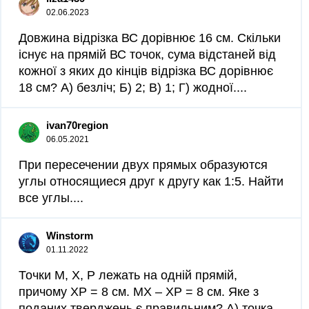
02.06.2023
Довжина відрізка ВС дорівнює 16 см. Скільки
існує на прямій ВС точок, сума відстаней від
кожної з яких до кінців відрізка ВС дорівнює
18 см? А) безліч; Б) 2; В) 1; Г) жодної....
ivan70region
06.05.2021
При пересечении двух прямых образуются
углы относящиеся друг к другу как 1:5. Найти
все углы....
Winstorm
01.11.2022
Точки М, Х, Р лежать на одній прямій,
причому ХР = 8 см. МХ – ХР = 8 см. Яке з
поданих тверджень є правильним? А) точка