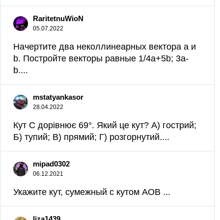
RaritetnuWioN
05.07.2022
Начертите два неколлинеарных вектора a и
b. Постройте векторы равные 1/4а+5b; 3а-
b....
mstatyankasor
28.04.2022
Кут С дорівнює 69°. Який це кут? А) гострий;
Б) тупий; В) прямий; Г) розгорнутий.​...
mipad0302
06.12.2021
Укажите кут, сумежный с кутом AOB ​...
liza1439