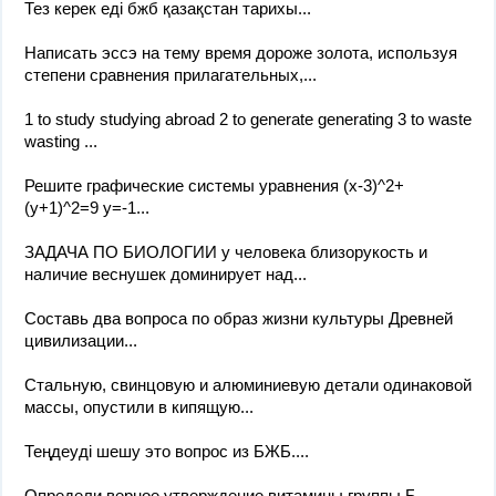
Тез керек еді бжб қазақстан тарихы​...
Написать эссэ на тему время дороже золота, используя
степени сравнения прилагательных,...
1 to study studying abroad 2 to generate generating 3 to waste
wasting ​...
Решите графические системы уравнения (x-3)^2+
(y+1)^2=9 y=-1​...
ЗАДАЧА ПО БИОЛОГИИ у человека близорукость и
наличие веснушек доминирует над...
Составь два вопроса по образ жизни культуры Древней
цивилизации​...
Стальную, свинцовую и алюминиевую детали одинаковой
массы, опустили в кипящую...
Теңдеуді шешу это вопрос из БЖБ.​...
Определи верное утверждение витамины группы Б...