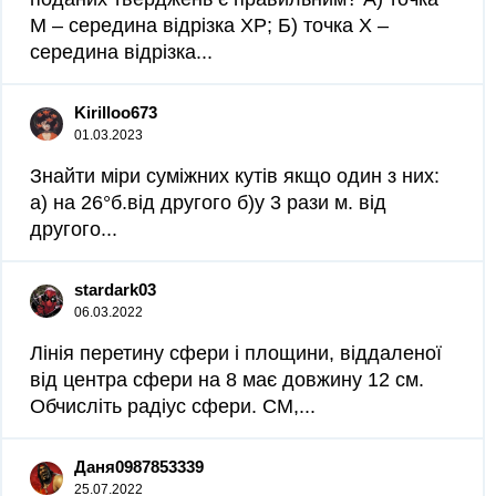
М – середина відрізка ХР; Б) точка Х –
середина відрізка...
Kirilloo673
01.03.2023
Знайти міри суміжних кутів якщо один з них:
а) на 26°б.від другого б)у 3 рази м. від
другого...
stardark03
06.03.2022
Лінія перетину сфери і площини, віддаленої
від центра сфери на 8 має довжину 12 см.
Обчисліть радіус сфери. CM,​...
Даня0987853339
25.07.2022