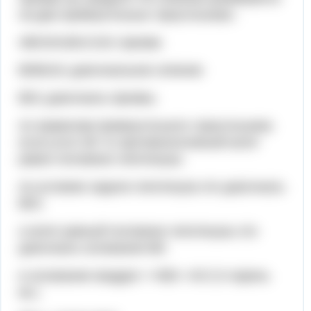
на два прямоугольных треугольника .
ABCDA1B1C1D1 призма
BDB1D1 диагональное сечение
BD1 диагональ призмы.
по правилам прямоугольного треугольника
если угол=30' то противоположный катет
равен половине гипотенузы
по условию задачи гипотенуза это диагональ
BD1
а катет равный половине гипотенузы это
диагональ основания BD
в основание квадрат =>BD= 4V2 (V корень
кв.)