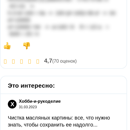
АС=2х ⇒
5·2√а²-100 = 6а ⇒ 100·(а²-100)=36 а² ⇒ 64
а²=10000
а²=10000 / 64 ⇒ а=100 / 8 R = 1/2 a =
50/8 = 25 / 4
4,7
(70 оценок)
Это интересно:
Хобби-и-рукоделие
Х
31.03.2023
Чистка масляных картины: все, что нужно
знать, чтобы сохранить ее надолго...