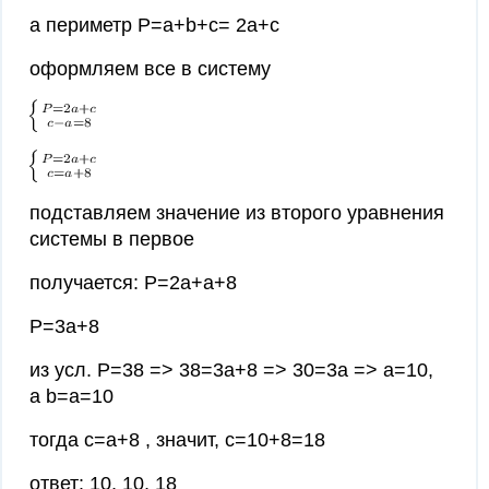
а периметр Р=а+b+c= 2a+c
оформляем все в систему
подставляем значение из второго уравнения
системы в первое
получается: P=2a+a+8
P=3a+8
из усл. P=38 => 38=3a+8 => 30=3a => a=10,
а b=a=10
тогда c=a+8 , значит, c=10+8=18
ответ: 10, 10, 18