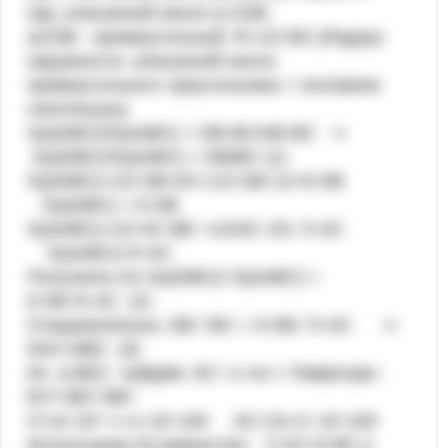
окр.,описанной около Δ СDB.
ΔCDB - прямоугольный. R=1/2·BC.(Радиус
окружности ,описанной около
прямоугольного треугольника = половине
гипотенузы)
S(ΔDBC)/S(ΔABC) = DB·BC/AB·BC ⇒
S(ΔDBC)/S(ΔABC) = DB/BC (1)
S(ΔDBC)=1/2 DB·DC=1/2·DB·12=6·DB
S(ΔDBC) = 6·DB
S(ΔABC)=1/2 AC·BE =1/2AC·10= 5·AC
S(ΔABC)=5·AC
Получили,что S(ΔDBC)/ S(ΔABC) =
6·DB /5·AC (2)
Следовательно, DB / BC = 6·DB / 5·AC ⇒
5AC=6BC (3)
Из Δ ВЕС найдём ЕС =х по т. Пифагора :
ЕС²=ВС²-ВЕ²
х²=а²-10² ⇒ х=√а²-100 АС=2х=2·√а²-100
Используем (3) равенство : 5 АС=6 ВС и