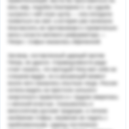
правительницей, могла бы прославиться на
весь мир, подобно Екатерине II, но судьба
сыграла с ней злую шут­ку — она опоздала
появиться на свет, а история уже начинала
благо­волить ее противникам и стремительно
вела к власти великого рефор­матора —
Петра I. Софья оказалась обреченной.
Заговор, составленный царицей против
Петра, не удался. Спра­ведливости ради
стоит сказать, что молодой Петр вел себя не
слиш­ком мудро, но в решающий момент
возле него оказались опытные люди. Россия
хотела видеть на престоле сильного
энергичного пра­вителя и с трудом смирялась
с женской властью. Сказывались и
многолетние русские традиции, и личное
необаяние Софьи, неуме­ние ее ладить с
приближенными. Царицу постепенно