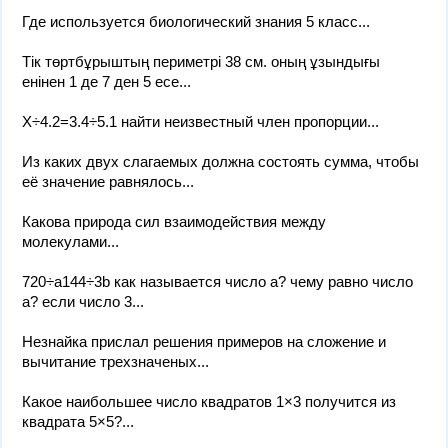
Где используется биологический знания 5 класс...
Тік төртбұрыштың периметрі 38 см. оның ұзындығы
енінен 1 де 7 ден 5 есе...
X÷4.2=3.4÷5.1 найти неизвестный член пропорции...
Из каких двух слагаемых должна состоять сумма, чтобы
её значение равнялось...
Какова природа сил взаимодействия между
молекулами...
720÷a144÷3b как называется число a? чему равно число
a? если число 3...
Незнайка прислал решения примеров на сложение и
вычитание трехзначеных...
Какое наибольшее число квадратов 1×3 получится из
квадрата 5×5?...