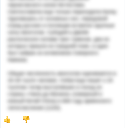
черниговского князя Мстислава
Святославича еще только переходила Калку.
Удалившись от основных сил, передовой
отряд русских и половцев встретил крупные
силы монголов. Субэдей и Джебе
располагали силами трех туменов, два из
которых пришли из Средней Азии, а один
был набран из кочевников Северного
Кавказа.
Общая численность монголов оценивается в
20-30 тысяч человек. Себастаци пишет о 20
тысячах татар выступивших в поход из
страны «Чина да Мачина» (северный и
южный Китай China) в 669 году армянского
летосчисления (1220).