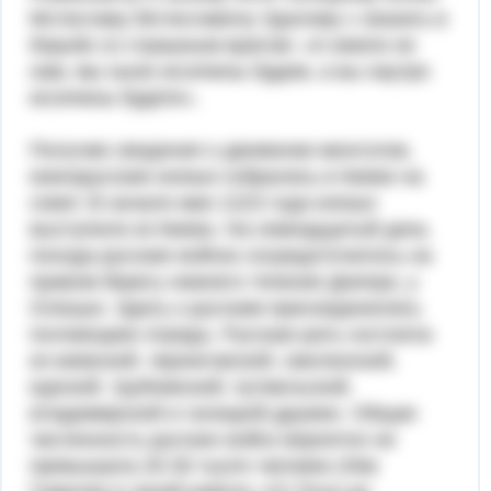
Мстиславу Мстиславичу Удалому с оказать в
борьбе со страшным врагом: «А ежели не
нам, мы ныне иссечены будем, а вы наутро
иссечены будете».
Получив сведения о движении монголов,
южнорусские князья собрались в Киеве на
совет. В начале мая 1223 года князья
выступили из Киева. На семнадцатый день
похода русские войско сосредоточилось на
правом берегу нижнего течения Днепра, у
Олешья. Здесь к русским присоединились
половецкие отряды. Русская рать состояла
из киевской, черниговской, смоленской,
курской, трубчевской, путивльской,
владимирской и галицкой дружин. Общая
численность русских войск вероятно не
превышала 20-30 тысяч человек (Лев