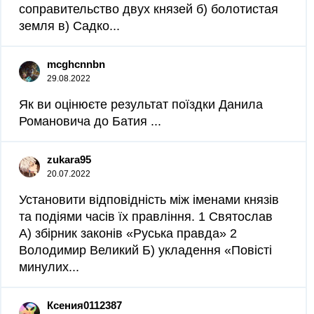
соправительство двух князей б) болотистая
земля в) Садко...
mcghcnnbn
29.08.2022
Як ви оцінюєте результат поїздки Данила
Романовича до Батия ​...
zukara95
20.07.2022
Установити відповідність між іменами князів
та подіями часів їх правління. 1 Святослав
А) збірник законів «Руська правда» 2
Володимир Великий Б) укладення «Повісті
минулих...
Ксения0112387