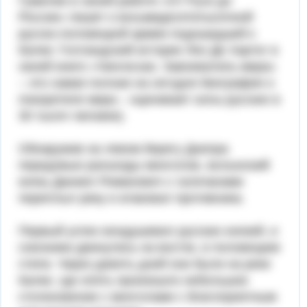
Гумилев в своей работе «От Руси до
России» пишет о восьмидесятитысячной
русско-половецкой армии подошедшей к
Калке; Голландский историк Лео Де Хартог в
своей книге «Чингисхан. Завоеватель мира»
– это самая полная на сегодня биография о
покорителе мира – оценивает силы русских в
30 тысяч человек).
Обнаружив на левом берегу Днепра
передовые разъезды монголов, волынский
князь Даниил Романович с галичанами
переплыл реку и атаковал противника.
Первый успех воодушевил русских князей, и
союзники двинулись на восток, в половецкие
степи. Через девять дней они были на реке
Калке, где опять произошло небольшое
столкновение с монголами с благоприятным