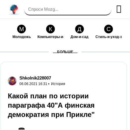
М
К
Д
С
Молодежь
Компьютеры-и-электроника
Дом-и-сад
Стиль-и-уход-за-со
П
Т
П
С
.....БОЛЬШЕ.....
Праздники-и-традиции
Транспорт
Путешествия
Семейная-жизнь
Ф
Б
М
Х
Философия-и-религия
Без категории
Мир-работы
Хобби-и-рукоделие
Shkolnik228007
06.06.2021 16:31 •
История
И
В
З
К
Искусство-и-развлечения
Взаимоотношения
Здоровье
Кулинария-и-госте
Какой план по истории
параграфа 40"А финская
Ф
П
О
О
Финансы-и-бизнес
Питомцы-и-животные
Образование
Образование-и-ком
демократия при Прикле"