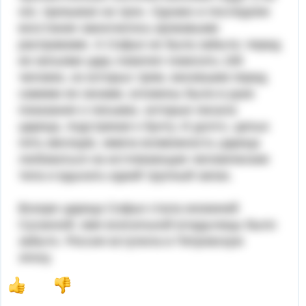
ног, призывая на трон. Однако и последнее
восстание закончилось кровавыми
расправами. А Софья не была забыта: перед
ее кельями царь повелел повесить 195
человек, из которых трем, висевшим перед
самими ее окнами, вложены были в руки
показания о письмах, которые писала
царица, подстрекая к бунту. И долго, целых
пять месяцев, имела возможность царица
любоваться на истле­вающие человеческие
тела и вдыхать едкий трупный запах.
Вскоре царица Софья стала инокиней
Сусанной, имя всесильной владычицы было
забыто. Россия вступила в Петровскую
эпоху.