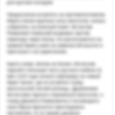
для русских исходом.
Предполагая встретить на противоположном
берегу Калки крупные силы монголов, князья
собрались на военный nовет. Мстислав
Романович Киевский возражал против
перехода через Калку. Он расположился на
правом берегу реки на каменистой высоте и
приступил к ее укреплению.
Карта схема «Битва на Калке» Мстислав
Удалой и большая часть русского войска 31
мая 1223 года начали переправу на левый
берег Калки, где их встретил отряд
монгольской легкой конницы. Дружинники
Мстислава Удалого опрокинули монголов, а
отряд Даниила Романовича и половецкого
хана Яруна бросился преследовать
противника. В это время дружина