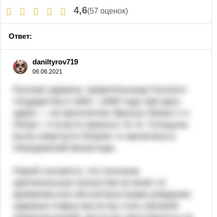
4,6
(57 оценок)
Ответ:
daniltyrov719
06.06.2021
Русская царевна, правительница Русского
государства в 1682—1689 годы при двух
царях — ее малолетних брать­ях Иване V и
Петре I. К власти пришла с В. В. Голицына.
Была свергнута Петром I и заключена в
Новодевичий монастырь.
Порой случается, что сильным,
оригинальным личностям не ве­зет со
временем или обстоятельствами рождения.
Царевна Софья могла бы стать великой