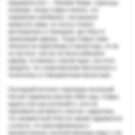
предавали все — близкие бояре, стрельцы,
патриарх. Когда Софья поняла, что
поражение неизбежно, она решила
запросить мира, но послы словно
растворялись в Троицком, где Петр от
провокаций царицы. Тогда Софья сама
поехала на переговоры в монастырь, но ее
не пустили. Как бы не была взбешена
царица, оставшись совсем одна, она ясно
увидела, что сопротивление бесполезно и
поселилась в Новодевичьем монастыре.
Последний всплеск стрелецких волнений
Россия пережила вес­ной 1698 года. Софья
ждала этих выступлений и, хотя не
принимала активного участия, надеялась,
что ненавистный Петр не сможет удер­жаться
у власти, что разочарованные и
просветленные соотечествен­ники падут у ее