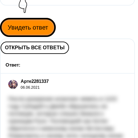
👇
Увидеть ответ
ОТКРЫТЬ ВСЕ ОТВЕТЫ
Ответ:
Арте2281337
06.06.2021
После разорения аланских земель в 1223
году Субэдей и Джебе обрушились на
половцев, которые спешно бежали к
границам Руси. Половецкий хан Котян
обратился к киевскому князю Мстиславу
Романовичу и своему зятю галицкому князю