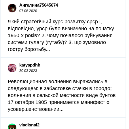
Ангелина75645674
07.08.2020
Який стратегічний курс розвитку срср і,
відповідно, урср було визначено на початку
1950-х років? 2. чому почалося руйнування
системи гулагу (гутабу)? 3. що зумовило
гостру боротьбу...
katyspdhh
30.03.2023
Революционная волнения выражались в
следующем: в забастовке стачки в городо;
волнения в сельской местности виде бунтов
17 октября 1905 принимается манифест о
усовершенствовании...
vladisnal2