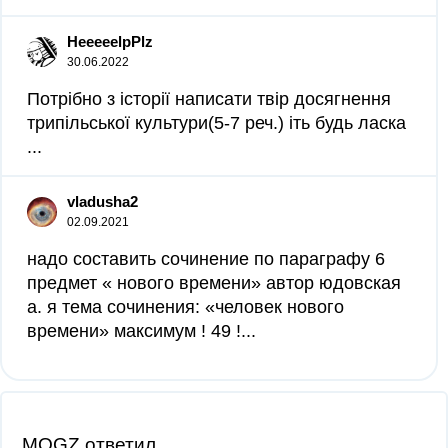
HeeeeelpPlz
30.06.2022
Потрібно з історії написати твір досягнення
трипільської культури(5-7 реч.) іть будь ласка​
...
vladusha2
02.09.2021
надо составить сочинение по параграфу 6
предмет « нового времени» автор юдовская
а. я тема сочинения: «человек нового
времени» максимум ! 49 !...
MOGZ ответил