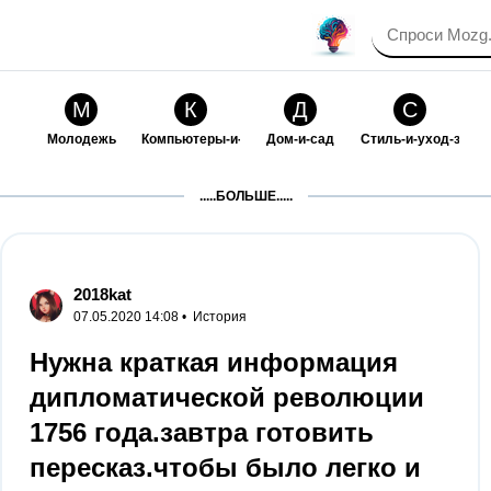
М
К
Д
С
Молодежь
Компьютеры-и-электроника
Дом-и-сад
Стиль-и-уход-за-со
П
Т
П
С
.....БОЛЬШЕ.....
Праздники-и-традиции
Транспорт
Путешествия
Семейная-жизнь
Ф
Б
М
Х
Философия-и-религия
Без категории
Мир-работы
Хобби-и-рукоделие
2018kat
07.05.2020 14:08 •
История
И
В
З
К
Искусство-и-развлечения
Взаимоотношения
Здоровье
Кулинария-и-госте
Нужна краткая информация
дипломатической революции
Ф
П
О
О
Финансы-и-бизнес
Питомцы-и-животные
Образование
Образование-и-ком
1756 года.завтра готовить
пересказ.чтобы было легко и