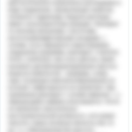
кристаллическое ограниченно растворимое в
воде соединение, проявляющее свойства
основного гидроксида. Водные растворы
имеют сильнощелочную реакцию. Реагирует
по ионному механизму с кислотами,
кислотными/амфотерными оксидами, с
солями, если образуется нерастворимое
соединение (например, реагирует с Na2SO4,
FeCl3, Cu(NO3)2). Как и все щёлочи, может
вызывать диспропорционирование простых
веществ-неметаллов - например, хлора,
серы. В реакции комплексообразования не
вступает. Амфотерности не проявляет. При
нагревании реагирует с солями аммония, т. к.
образующийся аммиак улетучивается. Почти
не проявляет окислительно-
восстановительной активности, хотя может
окислять самые активные металлы (Na, K)
до +1 с образованием Ba-простого