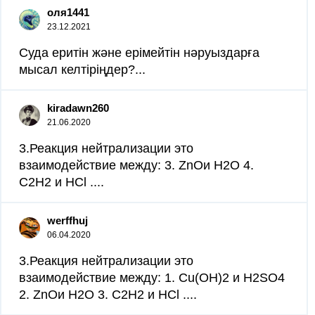
оля1441
23.12.2021
Суда еритін және ерімейтін нәруыздарға
мысал келтіріңдер?...
kiradawn260
21.06.2020
3.Реакция нейтрализации это
взаимодействие между: 3. ZnOи H2O 4.
C2H2 и HCl .​...
werffhuj
06.04.2020
3.Реакция нейтрализации это
взаимодействие между: 1. Cu(OH)2 и H2SO4
2. ZnOи H2O 3. C2H2 и HCl .​...