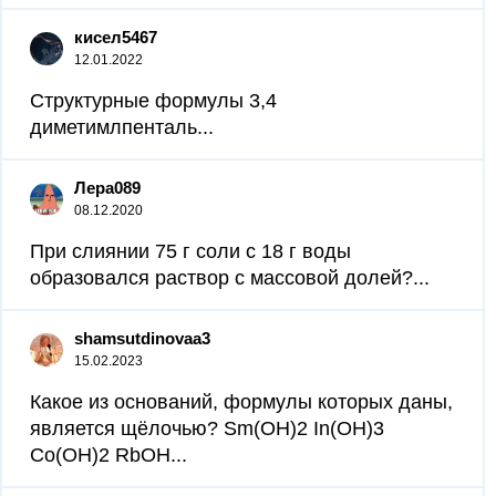
кисел5467
12.01.2022
Структурные формулы 3,4
диметимлпенталь...
Лера089
08.12.2020
При слиянии 75 г соли с 18 г воды
образовался раствор с массовой долей?...
shamsutdinovaa3
15.02.2023
Какое из оснований, формулы которых даны,
является щёлочью? Sm(OH)2 In(OH)3
Co(OH)2 RbOH...