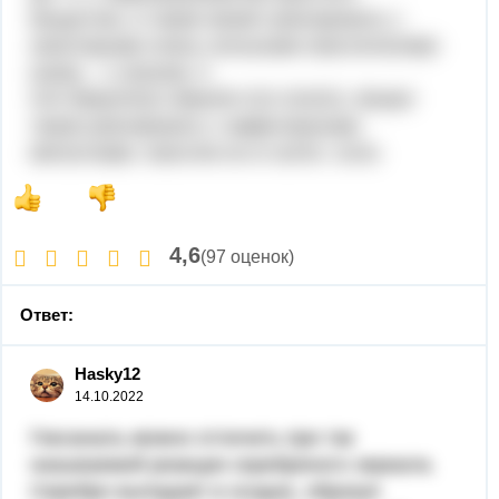
вещества, а также может реагировать с
некоторыми очень сильными окислителями
(напр. , с озоном: 4
O3+2Ba(OH)2=2BaO6+O2+2H2O). Может
также реагировать с амфотерными
металлами, окисляя их в соотв. соли.
4,6
(97 оценок)
Ответ:
Hasky12
14.10.2022
Гексаналь можно отличить при так
называемой реакции серебряного зеркала.
Серебро выпадает в осадок, образуя