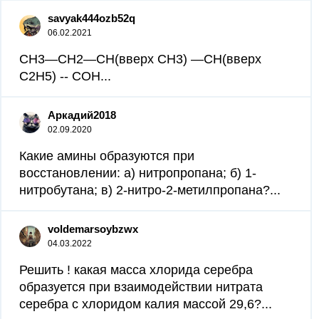
savyak444ozb52q
06.02.2021
СН3—СН2—СН(вверх CH3) —СН(вверх
C2H5) -- СОН...
Аркадий2018
02.09.2020
Какие амины образуются при
восстановлении: а) нитропропана; б) 1-
нитробутана; в) 2-нитро-2-метилпропана?...
voldemarsoybzwx
04.03.2022
Решить ! какая масса хлорида серебра
образуется при взаимодействии нитрата
серебра с хлоридом калия массой 29,6?...