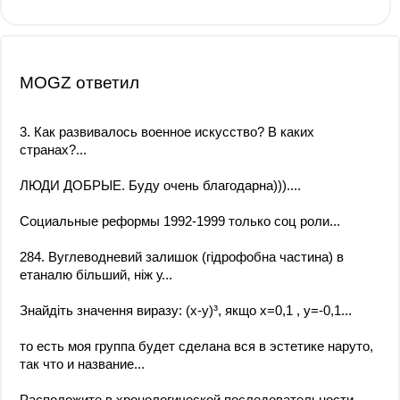
MOGZ ответил
3. Как развивалось военное искусство? В каких
странах?...
ЛЮДИ ДОБРЫЕ. Буду очень благодарна))).​...
Социальные реформы 1992-1999 только соц роли​...
284. Вуглеводневий залишок (гідрофобна частина) в
етаналю більший, ніж у...
Знайдіть значення виразу: (x-y)³, якщо x=0,1 , y=-0,1​...
то есть моя группа будет сделана вся в эстетике наруто,
так что и название...
Расположите в хронологической последовательности