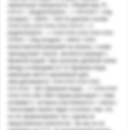
зеркальную поверхность. Общий вид: R–
CH=O + 2[Ag(NH3)2]OH ---> RCOOH + 2Ag
(осадок) + 4NH3 + H2O В данном случае:
CH3-CH2-CH2-CH2-CH2-CH=O + 2
[Ag(NH3)2]OH ---> CH3-CH2-CH2-CH2-CH2-
COOH + 2Ag (осадок) + 4NH3 +H2O
Качественной реакцией на алкены, к коим
принадлежит гексен, является реакция с
бромной водой. При наличии двойной связи
между углеродами (С=С) бромная вода,
имеющая желто-оранжевый цвет,
обесцвечивается. CH3-CH2-CH2-CH2-
CH=CH2 + Br2 (бромная вода) ---> CH3-CH2-
CH2-CH2-CBr-CBrH (Бром реагирует с теми
атомами С, которые участвовали в = связи.)
Гексиламин можно будет отличить тем, что
он не прореагировал ни с одним из
предложенных реагентов, так как он не