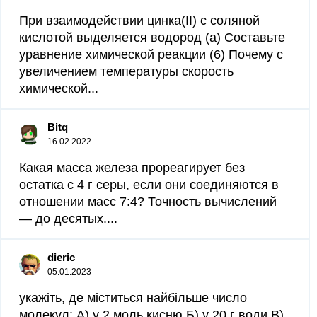
При взаимодействии цинка(II) с соляной
кислотой выделяется водород (а) Составьте
уравнение химической реакции (6) Почему с
увеличением температуры скорость
химической...
Bitq
16.02.2022
Какая масса железа прореагирует без
остатка с 4 г серы, если они соединяются в
отношении масс 7:4? Точность вычислений
— до десятых....
dieric
05.01.2023
укажіть, де міститься найбільше число
молекул: А) у 2 моль кисню Б) у 20 г води В)