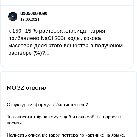
89050864690
18.09.2021
к 150г 15 % раствора хлорида натрия
прибавлено NaCl 200г воды. кокова
массовая доля этого вещества в полученом
растворе (%)?...
MOGZ ответил
Структурная формула 2метилгексен-2...
Ть написати твір на тему : щоб я взяв собі із творчості
василя...
Написать описание гарри поттера по картинке на языке.