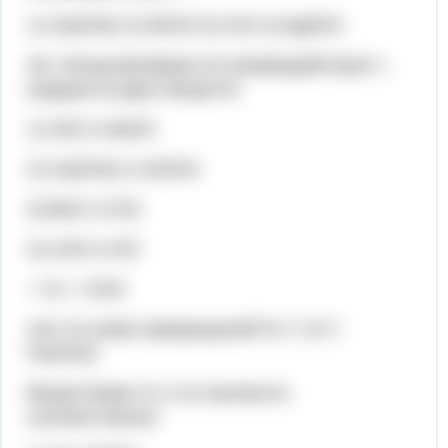
1) Ca(OH)2 2) Al2O3 3) CO2 4) AgNO3
А9. Оксид фосфора (V) взаимодействует с
каждым из двух веществ:
1) H2O и NaOH
2) Ca(OH)2 и H2SО4
3) BaO и CO2
4) LiOH и HCl
+ Х1 + KOH
А10. В схеме превращений Fe  X2 
Fe(OH)3
Веществами Х1 и X2 являются
соответственно