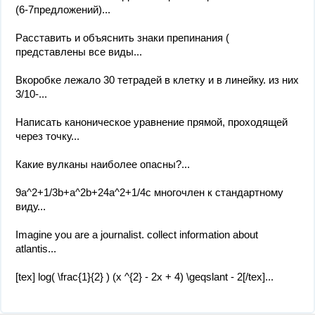
(6-7предложений)...
Расставить и объяснить знаки препинания (
представлены все виды...
Вкоробке лежало 30 тетрадей в клетку и в линейку. из них
3/10-...
Написать каноническое уравнение прямой, проходящей
через точку...
Какие вулканы наиболее опасны?...
9а^2+1/3b+a^2b+24a^2+1/4c многочлен к стандартному
виду...
Imagine you are a journalist. collect information about
atlantis...
[tex] log( \frac{1}{2} ) (x ^{2} - 2x + 4) \geqslant - 2[/tex]...