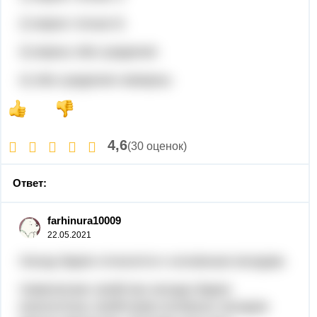
2) верно только Б
3) верны оба суждения
4) оба суждения неверны
4,6
(30 оценок)
Ответ:
farhinura10009
22.05.2021
Оксид бария относится к основным оксидам.
Химические свойства оксида бария
аналогичны свойствам основных оксидов