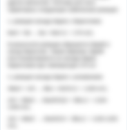
других металлов. Поэтому для него
характерны следующие химические реакции:
1. реакция оксида бария с бериллием:
BaO + Be → Ba + BeO (t = 270 oC).
В результате реакции образуется барий и
оксид бериллия. Таким образом, барий
восстанавливается из оксида бария
бериллием при температуре 270 oC.
2. реакция оксида бария с алюминием:
3BaO + 2Al → 3Ba + Al2O3 (t = 1200 oC),
2Al + 4BaO → Ba(AlO2)2 + 3Ba (t = 1100-
1200 oC),
2Al + 4BaO → BaAl2O4 + 3Ba (t = 1100-1200
oC).