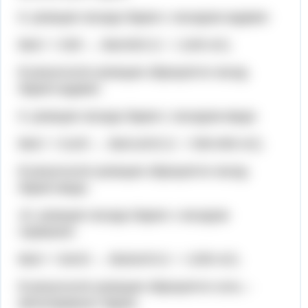
8. реакция оксида бария с оксидом кадмия:
BaO + CdO → BaCdO2 (t = 1100 oC).
В результате реакции образуется оксид
бария-кадмия.
9. реакция оксида бария с оксидом меди:
BaO + Cu2O → BaCu2O2 (t = 500-600 oC).
В результате реакции образуется оксид
бария-меди.
10. реакция оксида бария с оксидом
германия:
BaO + GeO2 → BaGeO3 (t = 1200 oC).
В результате реакции образуется соль –
метагерманат бария.