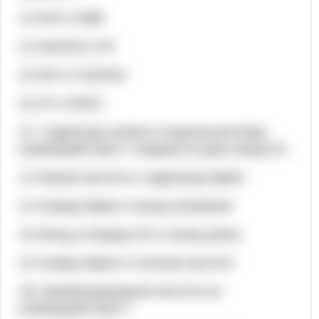
1) KOH и NaBr
2) Ca(OH)2 и KF
3) H2O и Cu(OH)2
4) LiF и HNO3
А7. Гидроксид натрия в водном растворе
взаимодействует с каждым из двух веществ:
1) Серная кислота и гидроксид бария
2) Хлорид бария и оксид алюминия
3) Оксид углерода (IV) и оксид цинка
4) Хлорид бария и соляная кислота
А8. Бромоводородная кислота не
взаимодействует с