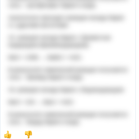
соль – ортофосфат бария и вода.
Аналогично проходят реакции оксида бария
и с другими кислотами.
22. реакция оксида бария с бромистым
водородом (бромоводородом):
BaO + 2HBr → BaBr2 + H2O.
В результате химической реакции получается
соль – бромид бария и вода.
23. реакция оксида бария с йодоводородом:
BaO + 2HI → BaI2 + H2O.
В результате химической реакции получается
соль – йодид бария и вода.