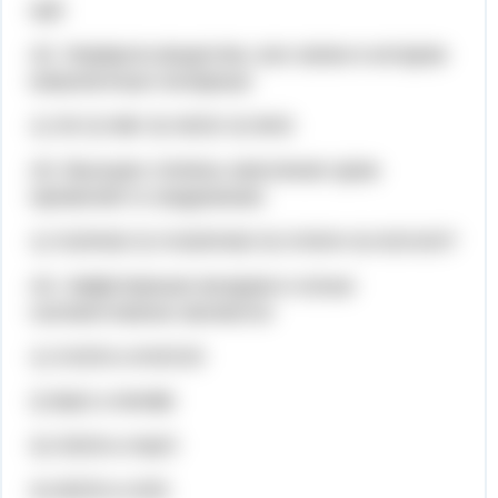
np5
А2. Формула вещества, все связи в котором
ковалентные полярные
1) O3 2) KBr 3) H2O2 4) NH3
А3. Высшую степень окисления хром
проявляет в соединении:
1) Cr(OH)3 2) Cr2(SO4)3 3) CrSO4 4) K2Cr2O7
А4. Амфотерным оксидом и солью
соответственно являются
1) Cr2O3 и KHCO3
2) BaO и NH4Br
3) Cl2O3 и NaCl
4) Al2O3 и H2S