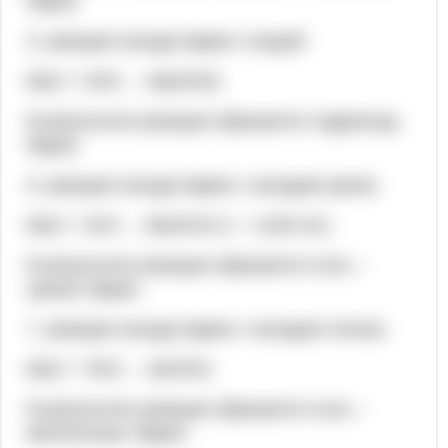
бария.
5. реакция оксида бария с водой:
BaO + H2O → Ba(OH)2.
В результате реакции образуется гидроксид
бария.
6. реакция оксида бария с оксидом цинка:
BaO + ZnO → BaZnO2 (t = 1100 oC).
В результате реакции образуется cоль –
цинкат бария.
7. реакция оксида бария с оксидом титана:
BaO + TiO2 → BaTiO3.
В результате реакции образуется соль –
метатитанат бария.