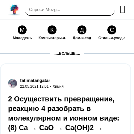
М
К
Д
С
Молодежь
Компьютеры-и-электроника
Дом-и-сад
Стиль-и-уход-за-со
П
Т
П
С
.....БОЛЬШЕ.....
Праздники-и-традиции
Транспорт
Путешествия
Семейная-жизнь
Ф
Б
М
Х
Философия-и-религия
Без категории
Мир-работы
Хобби-и-рукоделие
fatimatangatar
22.05.2021 12:01 •
Химия
И
В
З
К
Искусство-и-развлечения
Взаимоотношения
Здоровье
Кулинария-и-госте
2 Осуществить превращение,
реакцию 4 разобрать в
Ф
П
О
О
Финансы-и-бизнес
Питомцы-и-животные
Образование
Образование-и-ком
молекулярном и ионном виде:
(8) Ca → CaO → Ca(OH)2 →