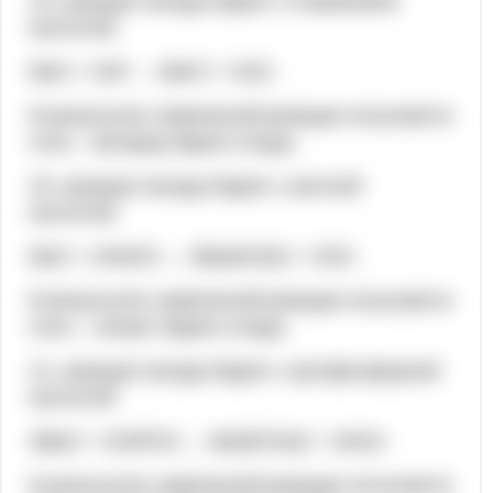
19. реакция оксида бария с плавиковой
кислотой:
BaO + 2HF → BaF2 + H2O.
В результате химической реакции получается
соль – фторид бария и вода.
20. реакция оксида бария с азотной
кислотой:
BaO + 2HNO3 → 2Ba(NO3)2 + H2O.
В результате химической реакции получается
соль – нитрат бария и вода.
21. реакция оксида бария с ортофосфорной
кислотой:
3BaO + 2H3PO4 → Ba3(PO4)2 + 3H2O.
В результате химической реакции получается