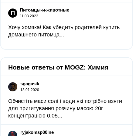
Питомцы-и-животные
П
11.03.2022
Хочу хомяка! Как убедить родителей купить
домашнего питомца...
Новые ответы от MOGZ: Химия
sgagasik
13.01.2020
Обчистіть маси солі і води які потрібно взяти
для пригитування розчину масою 20г
концентрацією 0,05...
ryjakomsp00lne