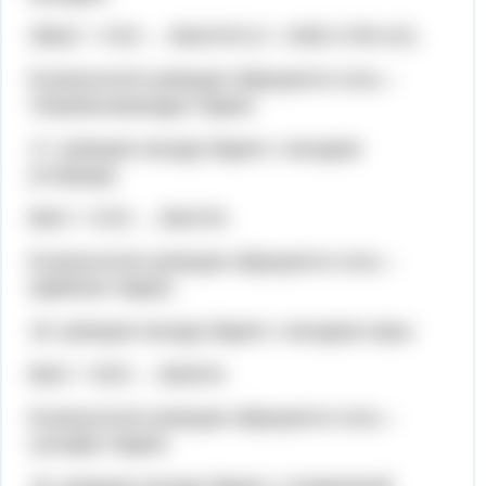
2BaО + VО2 → Ba2VО4 (t = 1500-1700 oC).
В результате реакции образуется соль –
тетраоксованадат бария.
17. реакция оксида бария с оксидом
углерода:
BaO + CO2 → BaCO3.
В результате реакции образуется соль –
карбонат бария.
18. реакция оксида бария с оксидом серы:
BaO + SO3 → BaSO4.
В результате реакции образуется соль –
сульфат бария.