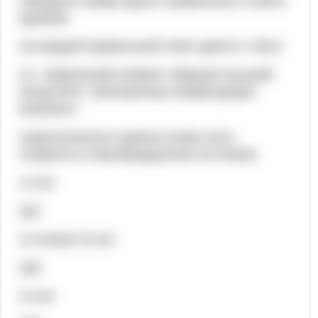
Обведите номер одного правильного ответа
кружком
За каждый правильный ответ дается 1 балл
А1. Химический элемент образует высший
оксид RO3. Электронная конфигурация
внешнего
энергетического уровня атома этого
элемента в невозбужденном состоянии:
1) ns2
np2
2) ns2np4 3) ns2
np6
4) ns2