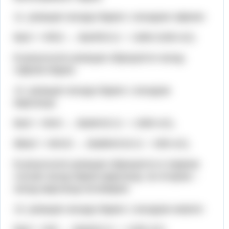
11. реакция оксида бария с оксидом гафния:
BaO + HfO2 → BaHfO3 (t = 1800-2200 oC).
В результате реакции образуется оксид
гафния-бария.
12. реакция оксида бария с оксидом
марганца:
BaO + MnO → BaMnO2 (t = 1800 oC),
8BaO + MnO2 → Ba8MnO10 (t = 800 oC).
В результате реакции образуется в первом
случае оксид бария-марганца, во втором –
оксид марганца-октабария.
13. реакция оксида бария с оксидом никеля: