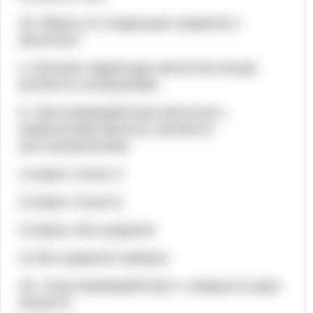
А5. Верны ли следующие суждения о
металлах?
А. Высшие гидроксиды металлов всегда
являются основаниями.
Б. При взаимодействии металлов с
неметаллами металлы являются
восстановителями.
1) верно только А
2) верно только Б
3) верны оба суждения
4) оба суждения неверны
А6. Хлор взаимодействует с каждым из двух
веществ: