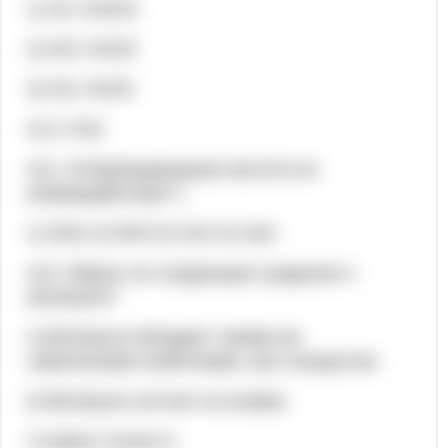
1) O2, Fe2O3
2) HCl, FeCl3
3) Cl2, FeCl3
4) S, FeS
А11. Фтороводородная кислота не
взаимодействует с
1) SiO2 2) NH3 3) CO2 4) CaO
А12. Верны ли следующие суждения о
молекуле?
А.Молекула обладает такими же
химическими свойствами, как и вещество.
Б.Молекула состоит из атомов.
1) верно только А