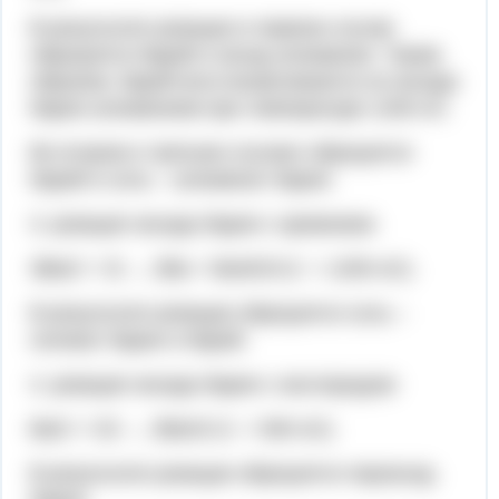
В результате реакции в первом случае
образуется барий и оксид алюминия. Таким
образом, барий восстанавливается из оксида
бария алюминием при температуре 1200 oC.
Во втором и третьем случаях образуется
барий и соль – алюминат бария.
3. реакция оксида бария с кремнием:
3BaO + Si → 2Ba + BaSiO3 (t = 1200 oC).
В результате реакции образуется соль –
силикат бария и барий.
4. реакция оксида бария с кислородом:
BaO + O2 → 2BaO2 (t = 500 oC).
В результате реакции образуется пероксид