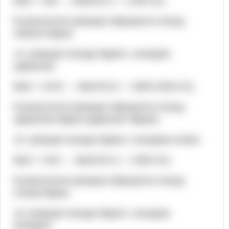
BaO + NiO → BaNiO2 (t = 1200 oC).
В результате реакции образуется оксид
никеля-бария.
14. реакция оксида бария с оксидом
циркония:
BaO + ZrO2 → BaZrO3 (t = 1800-2200 oC).
В результате реакции образуется оксид
циркония-бария (цирконат бария).
15. реакция оксида бария с оксидом олова:
BaO + SnO → BaSnO2 (t = 1000 oC).
В результате реакции образуется оксид
олова-бария.
16. реакция оксида бария с оксидом
ванадия: