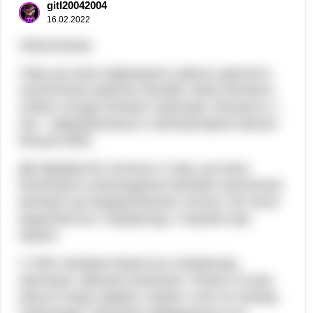
gitl20042004
16.02.2022
Объяснение:
Тому що вони підвищують миючу здатність
синтетичних миючих засобів. Вони являють
собою складні білкові структури; більшість з
них - макромолекули з молекулярної масою
більше 6000.
Дія ферментів полягає в тому, що вони
каталізують розкладання великих органічних
молекул до водорозчинних сполук, які легко
видаляються, наприклад з тканини при
пранні.
У CMC використовуються наприклад:
протеаза, амілаза алкалаза, ліпаза та інши
(загуглі якщо цікаво). Кожен з них по своєму