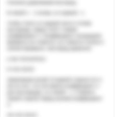
Сначала уравниваем кислород.
В левой ч. - 2 атома, а в правой - 1.
Чтобы стало и в правой части 2 атома
кислорода, перед "K2O" ставим
коэффициент 2. Коэффициент посередине
формулы не ставится, он ставится только в
начале формулы. Кислород уравняли.
у нас получилось:
K+O2=2K2O
Уравниваем калий. В правой стороне его 4
(из за того, что поставили коэффициент 2
для кислорода), а в левой - 1. Ставим в
левой стороне перед калием коэффициент
4.
4K+O2=2K2O.