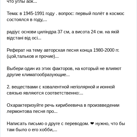
что углы аок...
Тема: в 1945-1991 году . вопрос: первый полёт в космос
состоялся в году,...
радіус основи циліндра 37 см, а висота 24 см. на якій
відстані від осі...
Реферат на тему авторская песня конца 1980-2000 гг.
(цой,тальков и прочие)...
Выбери один из этих факторов, на который не влияют
другие климатообразующие...
2. веществами с ковалентной негіолярной и ионной
связью являются соответственно:...
Охарактеризуйте речь кирибеевича в произвведении
лермонтова песня про...
Написать письмо о друге с переводом. ❤ нужно, что бы
там было о его хобби,...