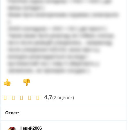
Fe(OH)2 (одна складна) = FeO + H2O ( дві
менш складні )
Може бути електричним струмом ( електроліз
):
2H2O (складна) = 2H2 + O2 ( дві прості )
Також може бути розклад не стійких сполук,
які в після реакцій утворились , наприклад
після утворення H2CO3, вона при н.у.
всеодно розкладається на воду і
вуглекислий газ ( тому її зберігають у
запаянних, не прозорих сосудах )
4,7
(2 оценок)
Ответ:
Некий2006