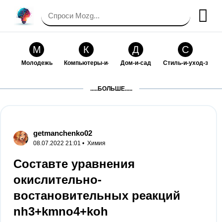
М
К
Д
С
Молодежь
Компьютеры-и-электроника
Дом-и-сад
Стиль-и-уход-за-со
П
Т
П
С
.....БОЛЬШЕ.....
Праздники-и-традиции
Транспорт
Путешествия
Семейная-жизнь
Ф
Б
М
Х
Философия-и-религия
Без категории
Мир-работы
Хобби-и-рукоделие
getmanchenko02
08.07.2022 21:01 •
Химия
И
В
З
К
Искусство-и-развлечения
Взаимоотношения
Здоровье
Кулинария-и-госте
Составте уравнения
окислительно-
Ф
П
О
О
Финансы-и-бизнес
Питомцы-и-животные
Образование
Образование-и-ком
востановительных реакций
nh3+kmno4+koh