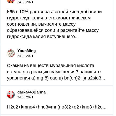
24.08.2021
К65 г 10% раствора азотной кисл добавили
гидроксид калия в стехиометрическом
соотношении. вычислите массу
образовавшейся соли и расчитайте массу
гидроксида калия вступившего...
YounMing
24.08.2021
Скаким из веществ муравьиная кислота
вступает в реакцию замещения? напишите
уравнения а) mg б) caо в) ba(oh)2 г)na2sio3...
darka448Darina
24.08.2021
H2o2+kmno4+hno3=mn(no3)2+o2+kno3+h2o...