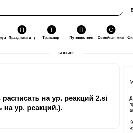
П
Т
П
С
од-за-собой
Праздники-и-традиции
Транспорт
Путешествия
Семейная-жизнь
Фи
З
К
Ф
П
.....БОЛЬШЕ.....
ошения
Здоровье
Кулинария-и-гостеприимство
Финансы-и-бизнес
Питомцы-и-животн
О
M
o3 расписать на ур. реакций 2.si
Д
п
 на ур. реакций.).
а
К
и