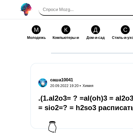
М
К
Д
С
Молодежь
Компьютеры-и-электроника
Дом-и-сад
Стиль-и-ух
И
В
Искусство-и-развлечения
Взаимоотн
саша10041
20.09.2022 19:20 •
Химия
.(1.al2o3= ? =al(oh)3 = al2
= sio2=? = h2so3 расписать
👇