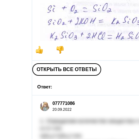
ОТКРЫТЬ ВСЕ ОТВЕТЫ
Ответ:
077771086
20.09.2022
1. Определим количество вещества n 
n=V÷Vm
n(N₂)=V(N₂)÷Vm