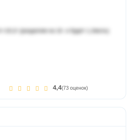
4г=19,2г (разделим на 16 и будет 1,2моль)
4,4
(73 оценок)