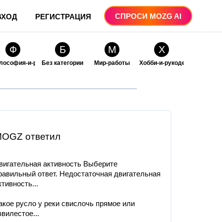
СПРОСИ MOZG AI
ВХОД
РЕГИСТРАЦИЯ
Ф
Б
М
Х
лософия-и-религия
Без категории
Мир-работы
Хобби-и-рукоделие
О
О
ые
бразование
Образование-и-коммуникации
OGZ ответил
вигательная активность Выберите
равильный ответ. Недостаточная двигательная
ктивность...
акое русло у реки свислочь прямое или
звилестое...