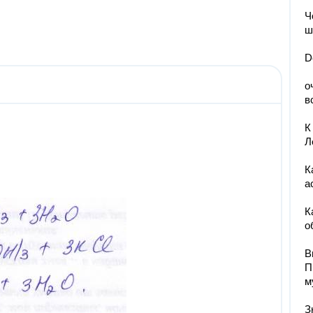
Ч
ш
D
о
в
К
Л
К
а
К
о
В
П
м
З