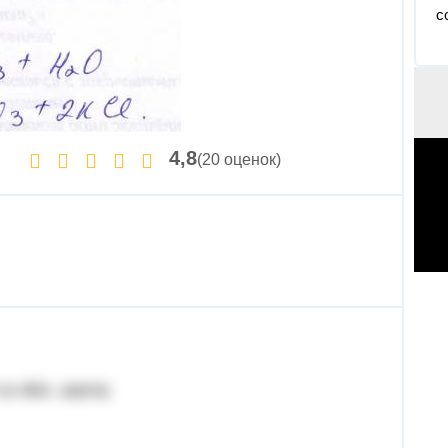
с
4,8
(20 оценок)
в 40л. азота: