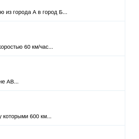
 из города А в город Б...
оростью 60 км/час...
е АВ...
 которыми 600 км...