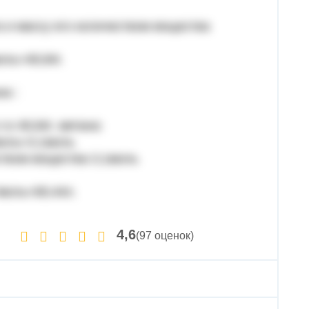
 и массу его количеством вещества
ль=49,84г.
а :
в 49,84г. метана:
моль=3,1моль
ством вещества 3,1моль
моль=69,44л.
4,6
(97 оценок)