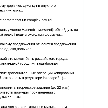
ому дорівнює сума кутів опуклого
естикутника...
e caracterizat un complex natural.​...
чень умоляю Напишіть можливі(тобто йдуть не
сі) реакції води з оксидами формули...
 какому предложения относится предложения
ес,однако,полыхал...
акой это может быть российского города:
совкм-какой город тут зашифрован...
акие дополнительные операции копирования
бъектов есть в редакторе lnkscape? 1)...
ыполнить творческое задание (до 22 мая) :
ривести примеры произведений с
узыкальным...
наки для записи тишины в музыкальном