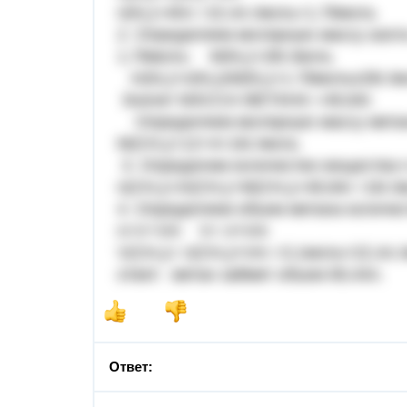
n(N₂)=40л.÷22,4л./моль=1,78моль
2. Определяем молярную массу азота
1,78моль: M(N₂)=28г./моль
m(N₂)=n(N₂)xM(N₂)=1.78мольх28г./мо
Значит МАССА МЕТАНА =49,84г.
Определяем молярную массу метан
M(CH₄)=12+4=16г./моль
3. Определим количество вещества n 
n(CH₄)=m(CH₄)÷M(CH₄)=49,84г.÷16г./
4. Определяем объем метана количе
n=V÷Vm V= n×Vm
V(CH₄)= n(CH₄)×Vm =3,1моль×22,4л./
ответ: метан займет объем 69,44л.
Ответ: