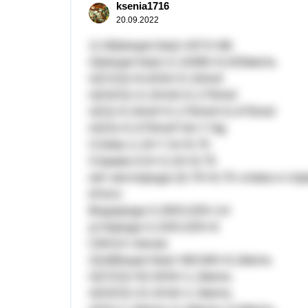
ksenia1716
20.09.2022
1) M(вещества)=43*2=86
n(вещества)=2,15/86=0,025моль
n(CO2)=6.6/44=0.15mol
n(H2O)=3.15/18=0.175mol
n(O)=0.3mol+0.175mol=0,475mol
m(O)=0.475mol*16=7.6g
Слева 2,15+7,6=9,75
Справа 6,6+3,15=9,75
нет кислорода (9,75=9,75 слева и спр
Итого
Водорода 0,35/0,025=14
углерода 0,15/0,025=6
С6H14 гексан
2)n(Вещества)=36/180=0,2моль
n(СO2)=52.8/44=1.2моль
n(H2O)=21.6/18=1.2моль