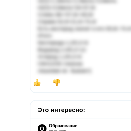
n(O)=1.2моль+2,4моль=3,6моль
m(O)=3.6моль*16=57,6г
Слева 36г+57,6г=93,6г
Справа 52,8+21,6=74,4г
Есть кислород значит и его 93,6г-74,
Итого
Кислорода 1,2/0,2=6
Водород 2,4/0,2=12
Углерод 1,2/0,2=6
С6Н12О6 глюкоза
лишними не бывают)
Это интересно:
Образование
О