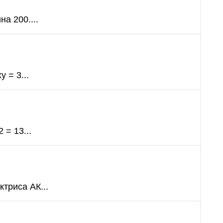
на 200....
 = 3...
 = 13...
триса АК...