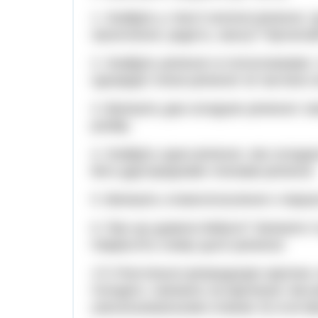
1. Знайдіть у тексті окличні речення.
захоплення, радість, жаль)? Прочитай
2. Знайдіть речення зі сполучниками і
однорідні члени речення чи частини 
3. Випишіть два складних речення і в
розбір.
4. Знайдіть одне речення, яке склада
його другорядними членами речення.
5. Випишіть словосполучення з першо
6. Про що думала бабуся? Запишіть ї
Накресліть схему цього речення.
171 Розгляньте репродукцію картини 
Складіть і запишіть за картиною такі 
узагальнювальним словом; б) зі вста