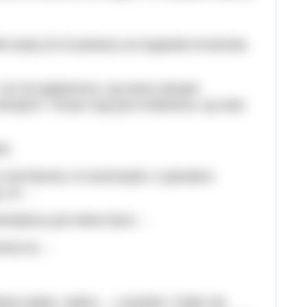
 казку (8-10 речень) за поданим початком,
І хоч їм здавалося, що вони трошки
ечоріти. Тільки тоді діти побачили, що вже
и.
з синтаксису та пунктуації» я дізнався
, як …
атеріалу для мене було …
нила) на …
на скрізь, навіть… у космосі. Саме так