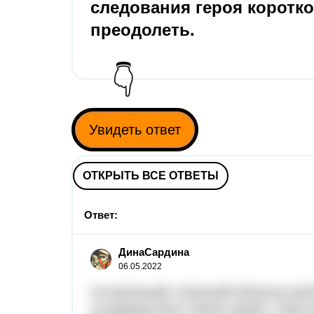
следования героя коротк
преодолеть.​
👇
Увидеть ответ
ОТКРЫТЬ ВСЕ ОТВЕТЫ
Ответ:
ДинаСардина
06.05.2022
На маленькій, низенькій яблуньці ціли
на деревці було зовсім трішки, лише 