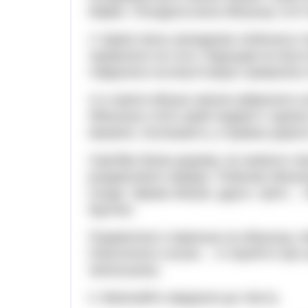
Марію. Посадила вона яблуньку та й т
У червні якось випадково побачила с
трималися на гіллі. Радощам не було
гойдалися на вітрі й міцно трималися
А в серпні яблука зовсім набралися с
Яблунька стоїть край подвір’я і одні
машини, поспішають у справах доросл
Сергійко йшов додому, ніс важкого по
роздивлявся навкруг. Побачив яблунь
плоди. Зірвав яблуко, друге, третє…
бур’яни.
Подивилася старенька на яблуньку, о
Покотилися сльози… А Сергій ні про 
Зелінською).
II. Виконайте завдання до тексту.