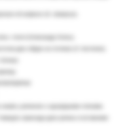
лася об асфальт (Є. Шморгун).
села, і поля (Олександр Олесь).
точок-два гойдає на гілляках (Л. Костенко).
 Білаш).
риниці.
ОПЕРЕВІРКИ
 знаків у реченнях з однорідними членами.
? Наведіть приклади двох речень із вставними