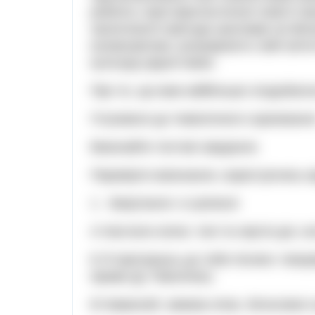
роблять герої фантастичної повісті І
захоплюючі пригоди школярів на Міся
космонавтики, розширюють свій світог
культуру рідної мови.
Про те, що вам найбільше сподобалос
Готуємося до тематичного оцінюванн
Виконайте тестові завдання.
Перевірте виконання, користуючись в
1. Звертання с в реченні
А Настали осінні, тихі та смутні дні, к
Б Я пригорнусь до тебе піснею і яво
ярами (Д. Павличко).
В Намалюй, зимова нічко, білосніжні с