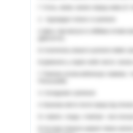
Г Хтось, може, винен перед ними (Л. 
2. Однорідні члени є в реченні
А Десь там матуся в обіймах втоми ви
Довгоп’ят).
Б Схилились вишні в розпачі німім і р
В Дзвенить у зорях небо чисте, палає
Г Повітря склом виблискує ламким, і
Рильський).
3. Складним є речення
А Засинає місто після праці під нічно
Б І земля, і вода, і повітря - все пос
В На воді лежали широкі темно-зелені