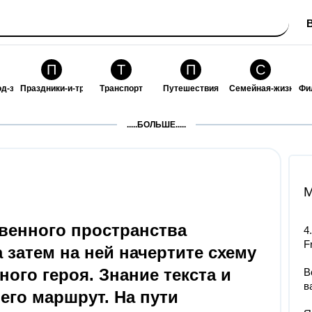
П
Т
П
С
од-за-собой
Праздники-и-традиции
Транспорт
Путешествия
Семейная-жизнь
Фи
З
К
Ф
П
.....БОЛЬШЕ.....
ошения
Здоровье
Кулинария-и-гостеприимство
Финансы-и-бизнес
Питомцы-и-животн
О
M
твенного пространства
4
F
а затем на ней начертите схему
ного героя. Знание текста и
В
в
его маршрут. На пути