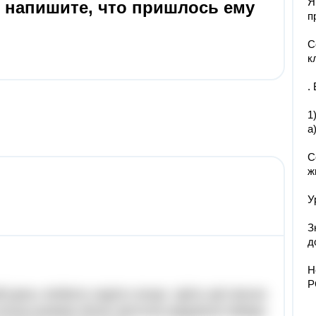
Я
о напишите, что пришлось ему
п
С
к
.
1
а
С
ж
У
З
д
Н
P
й день любило сидіти сонце. Цвіту цієї весни
кілька рожево-білих квіточок радували бабцю