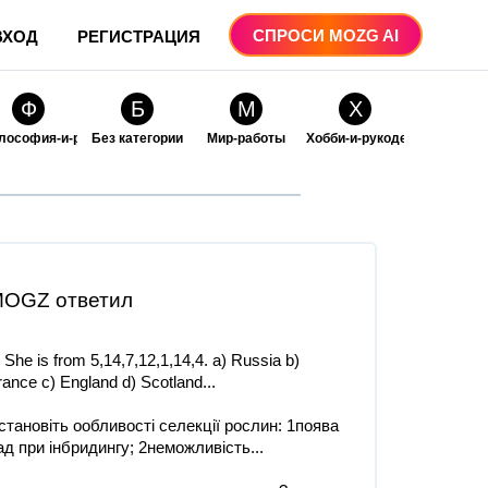
СПРОСИ MOZG AI
ВХОД
РЕГИСТРАЦИЯ
Ф
Б
М
Х
лософия-и-религия
Без категории
Мир-работы
Хобби-и-рукоделие
О
О
ые
бразование
Образование-и-коммуникации
OGZ ответил
. She is from 5,14,7,12,1,14,4. a) Russia b)
rance c) England d) Scotland​...
становіть ообливості селекції рослин: 1поява
ад при інбридингу; 2неможливість...