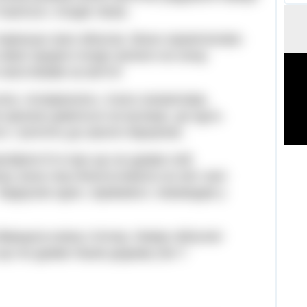
ішиться, плодів чекає.
таренька троє яблучок. Вони сором’язливо
 меж! Щодня плоди грілися на сонці,
 хвостиками за життя!
или, почервоніли, стали соковитими.
єю кроною дивиться на вулицю, де їдуть
і, тупотять до школи першачки.
ртфеля й ні про що не думав собі
ку, вона лиш благословила на світ свої
 Надкусив одне, скривився, повикидав у
бмацала кожну гілочку. Немає яблучок!
що не думав пішов додому (За Т.