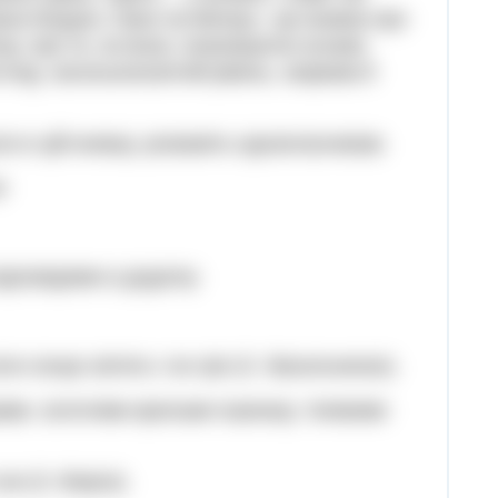
вана Ющука «Троє на Місяці». Це книжка про
ці, про те, як вони, опановуючи основи
ляд, загальноосвітній рівень, зокрема й
я в цій книжці, розкажіть однокласникам.
я
ідповідями в додатку
оли сонце світить і не гріє (С. Васильченко).
рами, золотими крильми пшениці, тінявими
ни (3. Мороз).