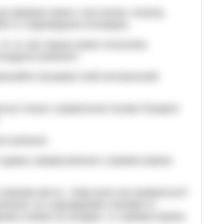
 Що виражає кожне з них (оклик, погрозу,
те їх з відповідною інтонацією.
, й, та. Що з'єднує кожен сполучник;
складного речення?
иконайте письмово їхній синтаксичний
ється тільки з граматичної основи Поширте
го речення.
ї думки у формі речення з прямою мовою.
«Казкове місто». Чому вона так називається?
речення: а) з однорідними членами та
вним словом; в) складне; г) з прямою мовою.