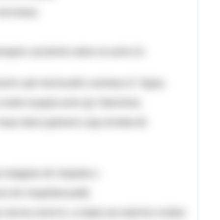
Костенко).
ходить зустрічать мене на шлях (О.
онять цвіт весільний у калюжу (Л. Ґудзь).
 синім льодом шлях (Д. Павличко).
 тиша ніжно дзвонить над полями (М.
ю ковдрою (М. Боровко ).
нуло (М. Коцюбинський).
 листки латаття, а поміж них жовтіли голівки