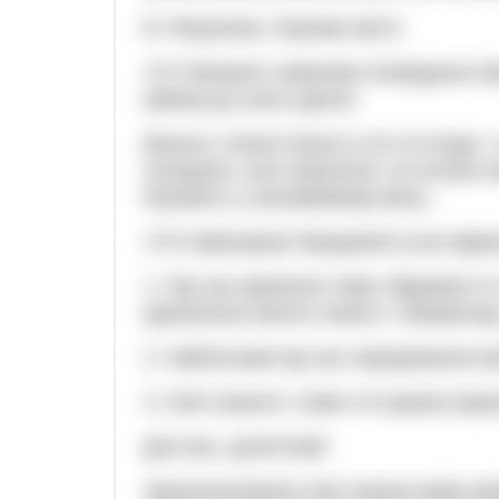
В. Рекуненко. Казкове місто
172 Напишіть невелике оповідання або
увівши до нього діалог.
Василь і Ксеня пішли в ліс по ягоди. 
походили, але незчулися, як почало в
блукають у незнайомому місці…
173 Самооцінка Продовжте усно фраз
1. Під час вивчення теми «Відомості і
(дізналася) багато нового. Наприклад
2. Найлегшим під час опрацювання м
3. Свої знання з теми я б оцінив (оці
Для вас, допитливі!
Удосконалювати свої знання мови мож