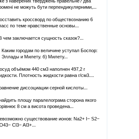
ке з наверених тверджень правельне? два
ромені не можуть бути перпендикулярними,...
осставить кроссворд по обществознанию 6
ласс по теме нравственные основы...
 В чем заключается сущность сказок?​...
) Каким городам по величине уступал Боспор:
) Эллады и Милету. б) Милету...
осуд объёмом 440 см3 наполнен 497,2 г
идкости. Плотность жидкости равна г/см3....
равнение диссоциации серной кислоты...
найдить площу паралелограма сторона якого
орівнює 8 см а висота проведена...
евозможно существование ионов: Na2+ I− S2−
O43− Cl3− Al3+...