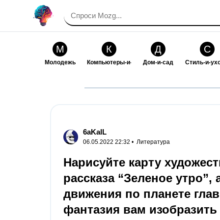
М
К
Д
С
Молодежь
Компьютеры-и-электроника
Дом-и-сад
Стиль-и-ух
И
В
Искусство-и-развлечения
Взаимоотн
6aKalL
06.05.2022 22:32 •
Литература
Нарисуйте карту художес
рассказа “Зеленое утро”, 
движения по планете глав
фантазия вам изобразить 