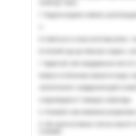
лілей (Д. Ткач).
Г Падала водяна лавина, розплющува
4
Б Сміються в сонці золотому річки, і 
В Осінній сад ще яблучка глядить, лис
Г Здрастуй, моя прадідівська хато (О.
Бабуся по Віталика принести води з к
ЗАПИТАННЯ І ЗАВДАННЯ ДЛЯ САМ
и відповідають? Наведіть приклади.
5. Розкажіть про вживання розділових
6. Які групи вставних слів ви знаєте
словами.