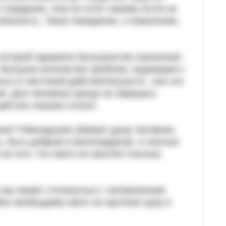
страдания. Они не хотят никому почти не
твенность. Такое поведение, к сожалению,
 которой заражено большинство населения
 большое количество проблем, недоверие к
я от жестокой действительности - все это
я. Для человека проще не обращать
ций или лишних хлопот.
ния? Равнодушие убивает душу человека.
ь, быть добрым и милосердным. А сколько
а того, что никто не захотел Сколько
 нас может столкнуться с человеческим
не необходима никто не протянет руку в