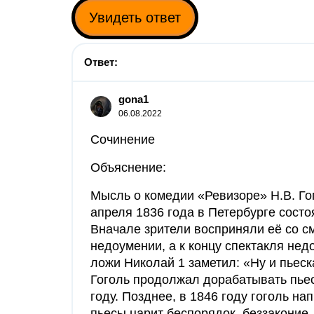
Увидеть ответ
Ответ:
gona1
06.08.2022
Сочинение
Объяснение:
Мысль о комедии «Ревизоре» Н.В. Го
апреля 1836 года в Петербурге сост
Вначале зрители восприняли её со см
недоумении, а к концу спектакля не
ложи Николай 1 заметил: «Ну и пьеск
Гоголь продолжал дорабатывать пьес
году. Позднее, в 1846 году гоголь на
пьесы царит беспорядок, беззаконие,