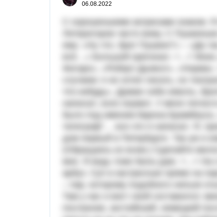
06.08.2022
С хорошенькими актрисами знаком. 
Литераторов часто вижу. С Пушкиным
ему: «Ну что, брат Пушкин?» – «Да так
всё…» Большой оригинал. <...> Моих
Фигаро», «Роберт‑Дьявол», «Норма».
случаем: я не хотел писать, но теат
что‑нибудь». Думаю себе изволь, брат
написал, всех изумил. У меня легкос
было под именем барона Брамбеуса,
телеграф“… все это я написал. Я, пр
дом первый в Петербурге. Так уж и и
(Обращаясь ко всем.) Сделайте милос
мне. Я ведь тоже балы даю. <...> На 
арбуз. Суп в кастрюльке прямо на п
– пар, которому подобного нельзя оты
Там у нас и вист свой составился: м
посланник, английский, немецкий посл