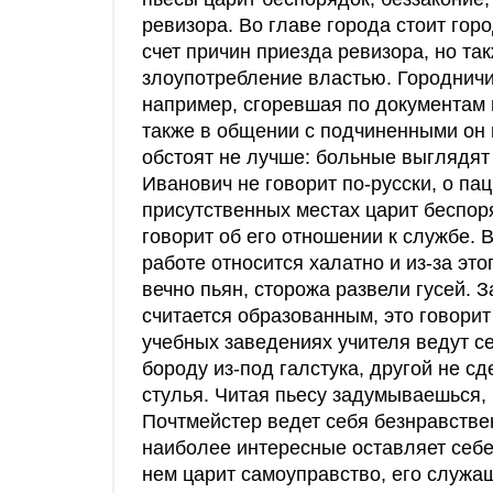
ревизора. Во главе города стоит гор
счет причин приезда ревизора, но та
злоупотребление властью. Городничий
например, сгоревшая по документам 
также в общении с подчиненными он 
обстоят не лучше: больные выглядят 
Иванович не говорит по-русски, о пац
присутственных местах царит беспор
говорит об его отношении к службе. 
работе относится халатно и из-за эт
вечно пьян, сторожа развели гусей. 
считается образованным, это говорит
учебных заведениях учителя ведут се
бороду из-под галстука, другой не с
стулья. Читая пьесу задумываешься, 
Почтмейстер ведет себя безнравствен
наиболее интересные оставляет себе.
нем царит самоуправство, его служащ