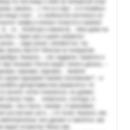
жишь по лестнице к себе на четвертый этаж
ушка, шинель…» Что ж я вру – я и позабыл,
естница стоит… А любопытно взглянуть ко
нулся: графы и князья толкутся и жужжат
ж… ж… ж… Иной раз и министр… Мне даже на
ьство». Один раз я даже управлял
ехал, – куда уехал, неизвестно. Ну,
ому занять место? Многие из генералов
дойдут, бывало, – нет, мудрено. Кажется и
 черт возьми! После видят, нечего делать, –
курьеры, курьеры, курьеры… можете
яч одних курьеров! Каково положение? – я
упайте департаментом управлять!» Я,
в халате: хотел отказаться, но думаю:
ой список тоже… «Извольте, господа, я
орю, так и быть, говорю, я принимаю,
меня ухо востро! уж я…» И точно: бывало, как
землетрясенье, все дрожит и трясется, как
м задал острастку. Меня сам