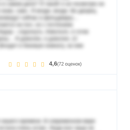
о в самом деле? Я такой! я не посмотрю ни
 знаю, сам». Я везде, везде. Во дворец
роизведут сейчас в фельдмарш…
пается на пол, но с почтением
здор – отдохнуть. Извольте, я готов
хорош… Я доволен, я доволен. (С
Входит в боковую комнату, за ним
4,6
(72 оценок)
 нашего времени. В современном мире
стала очень остро. Люди все чаще не