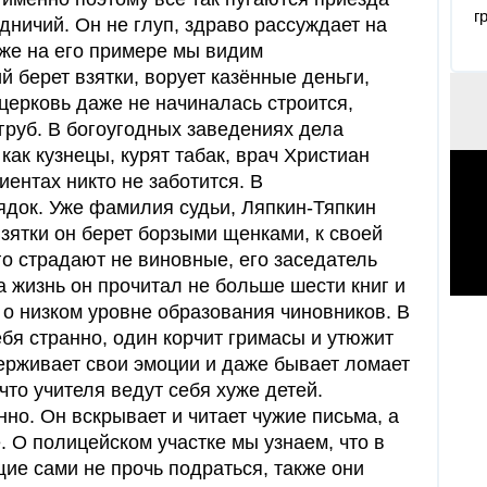
г
одничий. Он не глуп, здраво рассуждает на
кже на его примере мы видим
 берет взятки, ворует казённые деньги,
церковь даже не начиналась строится,
груб. В богоугодных заведениях дела
как кузнецы, курят табак, врач Христиан
иентах никто не заботится. В
ядок. Уже фамилия судьи, Ляпкин-Тяпкин
Взятки он берет борзыми щенками, к своей
ого страдают не виновные, его заседатель
За жизнь он прочитал не больше шести книг и
 о низком уровне образования чиновников. В
бя странно, один корчит гримасы и утюжит
держивает свои эмоции и даже бывает ломает
что учителя ведут себя хуже детей.
но. Он вскрывает и читает чужие письма, а
 О полицейском участке мы узнаем, что в
ие сами не прочь подраться, также они