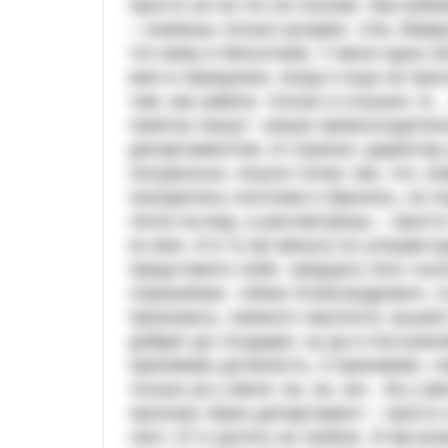
просто ни на что не похоже. Как взбе
– скажешь только кухарке: «На, Мавр
что живу в бельэтаже. У меня одна л
мне в переднюю, когда я еще не прос
там, как шмели, только и слышно: 
пакетах пишут: «ваше превосходител
департаментом. И странно: директор у
натурально, пошли толки: как, что, к
находились охотники и брались, но по
легко на вид, а рассмотришь – просто
ко мне. И в ту же минуту по улицам 
представить себе, тридцать пять тыс
спрашиваю. «Иван Александрович, ст
признаюсь, немного смутился, вышел 
дойдет до государя, ну да и послужн
принимаю должность, я принимаю, гов
только уж у меня: ни, ни, ни!.. Уж у 
прохожу через департамент – просто 
лист. О! я шутить не люблю. Я им все