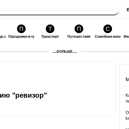
П
Т
П
С
од-за-собой
Праздники-и-традиции
Транспорт
Путешествия
Семейная-жизнь
Фи
З
К
Ф
П
.....БОЛЬШЕ.....
ошения
Здоровье
Кулинария-и-гостеприимство
Финансы-и-бизнес
Питомцы-и-животн
О
M
ию "ревизор"​
К
л
О
k