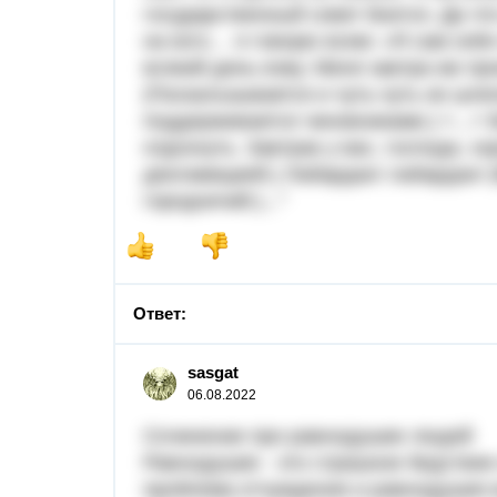
государственный совет боится. Да чт
на кого… я говорю всем: «Я сам себя
всякий день езжу. Меня завтра же п
(Поскальзывается и чуть‑чуть не шле
поддерживается чиновниками.) <...> В
отдохнуть. Завтрак у вас, господа, 
декламацией.) Лабардан! лабардан! (
городничий.)..."
Ответ:
sasgat
06.08.2022
Сочинение про равнодушие людей
Равнодушие - это страшное бедствие
проблема отчуждения и равнодушия в