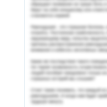
обращают внимания на чужую боль и 
берут на себя инициативу или ответс
становится нормой.
Равнодушие - это страшная болезнь,
планеты. Постоянная озабоченность,
окружающему миру, попытка защититьс
причины распространения равнодуши
внимания и избегать негативных эмо
Какие же последствия такого поведе
Он теряет возможность сочувствоват
людей погибает ежедневно только из-з
страшных историй мы слышим?
Стоит также понимать, что каждый из
равнодушием. И когда нам будет край
трудную минуту.