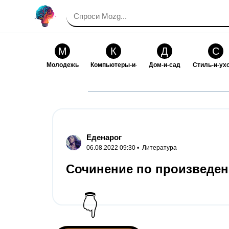
М
К
Д
С
Молодежь
Компьютеры-и-электроника
Дом-и-сад
Стиль-и-ух
И
В
Искусство-и-развлечения
Взаимоотн
Еденарог
06.08.2022 09:30 •
Литература
Сочинение по произведен
👇