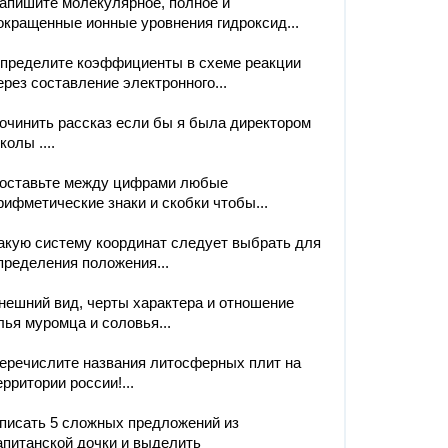
апишите молекулярное, полное и
окращенные ионные уровнения гидроксид...
пределите коэффициенты в схеме реакции
ерез составление электронного...
очинить рассказ если бы я была директором
колы ....
оставьте между цифрами любые
рифметические знаки и скобки чтобы...
акую систему координат следует выбрать для
пределения положения...
нешний вид, черты характера и отношение
лья муромца и соловья...
еречислите названия литосферных плит на
ерритории россии!...
писать 5 сложных предложений из
апитанской дочки и выделить