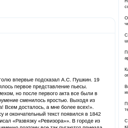
Н
с
О
ч
С
ш
П
а
К
о
голю впервые подсказал А.С. Пушкин. 19
оялось первое представление пьесы.
В
и
ехом, но после первого акта все были в
доумение сменилось яростью. Выходя из
П
а! Всем досталось, а мне более всех!».
т
у и окончательный текст появился в 1842
писал «Развязку «Ревизора»». В городе из
С
к
 именно поэтому все так пугаются приезда