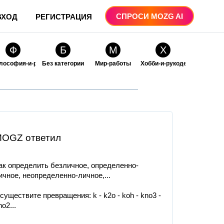
СПРОСИ MOZG AI
ВХОД
РЕГИСТРАЦИЯ
Ф
Б
М
Х
лософия-и-религия
Без категории
Мир-работы
Хобби-и-рукоделие
О
О
ые
бразование
Образование-и-коммуникации
OGZ ответил
ак определить безличное, определенно-
ичное, неопределенно-личное,...
существите превращения: k - k2o - koh - kno3 -
no2...