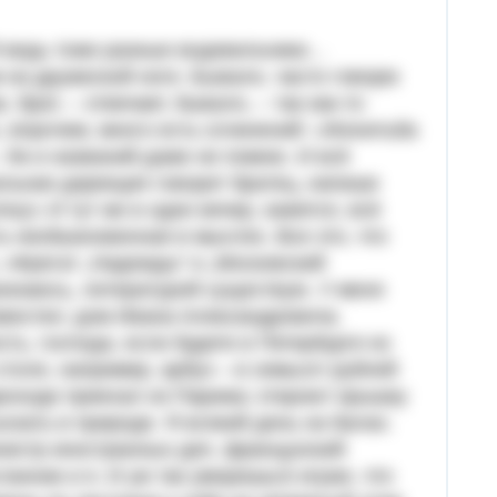
Я ведь тоже разные водевильчики…
 на дружеской ноге. Бывало, часто говорю
, брат, – отвечает, бывало, – так как‑то
, впрочем, много есть сочинений: «Женитьба
 Уж и названий даже не помню. И всё
ральная дирекция говорит братец, напиши
ец!» И тут же в один вечер, кажется, всё
ть необыкновенная в мыслях. Все это, что
 «Фрегат „Надежды“ и „Московский
изнаюсь, литературой существую. У меня
звестен: дом Ивана Александровича.
ть, господа, если будете в Петербурге ко
столе, например, арбуз – в семьсот рублей
ароходе приехал из Парижа; откроют крышку
скать в природе. Я всякий день на балах.
инистр иностранных дел, французский
анник и я. И уж так уморишься играя, что