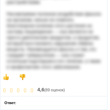
расстройствами.
Рассматривая полезное воздействие фасоли
на организм, нельзя не отметить
благотворное влияние этого растения на
систему пищеварения — она является не
просто диетическим продуктом, а продуктом,
который восстановить нарушение обмена
веществ. Рекомендуется фасоль и тем, кто
страдает туберкулезом — она служит
отличным подспорьем в его лечении, а также
в профилактике этого заболевания.
4,6
(89 оценок)
Ответ: