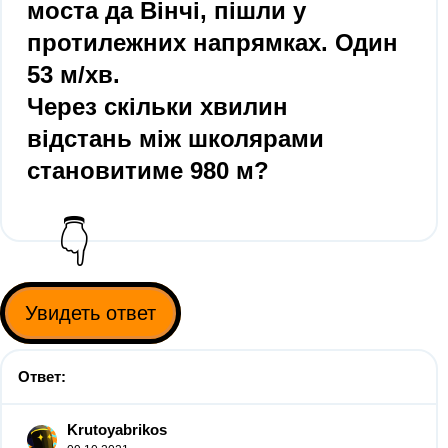
моста да Вінчі, пішли у
протилежних напрямках. Один
53 м/хв.
Через скільки хвилин
відстань між школярами
становитиме 980 м?
👇
Увидеть ответ
Ответ:
Krutoyabrikos