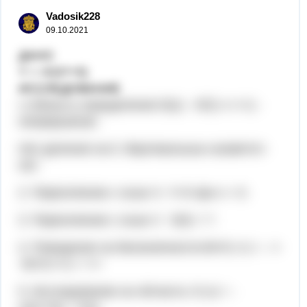
Vadosik228
09.10.2021
ДАНО
Y = X/(X²+5)
ИССЛЕДОВАНИЕ
1.Область определения D(x) - Х∈(-∞;+∞) -
непрерывная.
Нет деления на 0. Вертикальных асимптот-
нет.
2. Пересечение с осью Х. Y=0 при х = 0.
3. Пересечение с осью У. У(0) = ?.
4. Поведение на бесконечности.limY(-∞) = - ∞
limY(+∞) = +∞
5. Исследование на чётность.Y(-x) = -