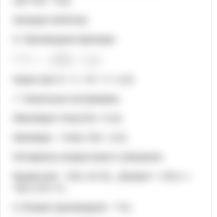
x/(х²+5)= -Y(x).
Функция нечётная.
6. Производная функции.
Корни при Х= +/- √5 ≈ +/- 2.23.
7. Локальные экстремумы.
Максимум Ymax(√5) ≈ 0.22,
Минимум – Ymin(-√5)=- 0,22.
Интервалы возрастания и убывания.
Возрастает - Х∈(-√5;√5) , убывает = Х∈(-∞;-
√5)∪ (√5;+∞).
9. Вторая производная - Y"(x.