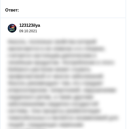
Ответ:
123123ilya
09.10.2021
Фасоль, полезные свойства которой
заключаются в ее семенах и в створках,
считается настоящим диетическим и
лечебным продуктом. Употребление в этого
бобового растения может служить
профилактикой от многих заболеваний.
Фасоль рекомендуют тем, кто страдает
атеросклерозом, гипертонией, нарушениями
сердечного ритма, а также другими
заболеваниями сердечно-сосудистой
системы. Она процессу реабилитации
тяжелобольных и является незаменимой для
людей, страдающих нервными