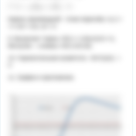
Корень производной - точки перегиба: х1,2 =
+/-√15 ≈ 3,8, х3 = 0
9. Выпуклая “горка» Х∈(-∞;-3,8)∪(3,8;+∞),
Вогнутая – «ложка» Х∈(-3,8;3,8).
10. Горизонтальная асимптота - limY(x)/x) =
0
11. График в приложении.