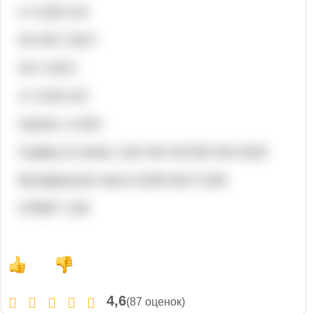
х<=220+1/9
9х+45>=2017
9х>=1972
х>=219+1/9
Значит, х=220.
Сумма 10 чисел: 10х+45=10*220+45=2245
Вычеркнутое число 2245-2017=228
ОТВЕТ: 228
4,6
(87 оценок)