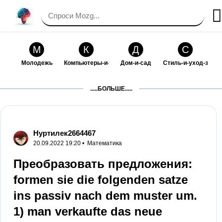
М
К
Д
С
Молодежь
Компьютеры-и-электроника
Дом-и-сад
Стиль-и-уход-за-со
П
Т
П
С
.....БОЛЬШЕ.....
Праздники-и-традиции
Транспорт
Путешествия
Семейная-жизнь
Ф
Б
М
Х
Философия-и-религия
Без категории
Мир-работы
Хобби-и-рукоделие
Нуртилек2664467
20.09.2022 19:20 •
Математика
И
В
З
К
Искусство-и-развлечения
Взаимоотношения
Здоровье
Кулинария-и-госте
Преобразовать предложения:
formen sie die folgenden satze
Ф
П
О
О
Финансы-и-бизнес
Питомцы-и-животные
Образование
Образование-и-ком
ins passiv nach dem muster um.
1) man verkaufte das neue