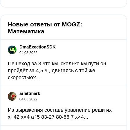
Новые ответы от MOGZ:
Математика
DmaExectionSDK
04.03.2022
Пешеход за 3 что км. сколько км пути он
пройдёт за 4,5 ч , двигаясь с той же
скоростью?...
arlettmark
04.03.2022
Из выражения составь уравнение реши их
х+42 х×4 а÷5 83-27 80-56 7 х×4...