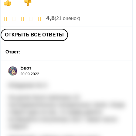
4,8
(21 оценок)
ОТКРЫТЬ ВСЕ ОТВЕТЫ
Ответ:
Ьвот
20.09.2022
5/Задание № 3:
На доске были записаны 10
последовательных натуральных чисел. Когда
стёрли одно из них, то сумма девяти
оставшихся получилась 2017. Какое число
стёрли?