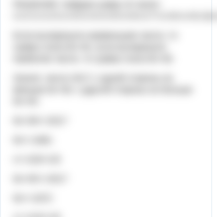
РЕШЕНИЕ: Найдем сумму 10 чисел:
х+х+1+х+2+х+3+х+4+х+5+х+6+х+7+х+8+х+9=10х
Если вычеркнули наименьшее число, то
сумма стала 9х+45, если вычеркнули
наиболее число, то сумма стала 9х+36.
Значит, число 2017 с одной стороны не
меньше 9х+36, с другой стороны не больше
9х+45.
9х+36<=2017
9х<=1981
х<=220+1/9
9х+45>=2017
9х>=1972