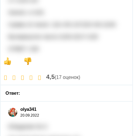
х>=219+1/9
Значит, х=220.
Сумма 10 чисел: 10х+45=10*220+45=2245
Вычеркнутое число 2245-2017=228
ОТВЕТ: 228
4,5
(17 оценок)
Ответ:
olya341
20.09.2022
5/Задание № 3: