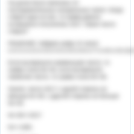
На доске были записаны 10
последовательных натуральных чисел. Когда
стёрли одно из них, то сумма девяти
оставшихся получилась 2017. Какое число
стёрли?
РЕШЕНИЕ: Найдем сумму 10 чисел:
х+х+1+х+2+х+3+х+4+х+5+х+6+х+7+х+8+х+9=10х
Если вычеркнули наименьшее число, то
сумма стала 9х+45, если вычеркнули
наиболее число, то сумма стала 9х+36.
Значит, число 2017 с одной стороны не
меньше 9х+36, с другой стороны не больше
9х+45.
9х+36<=2017
9х<=1981