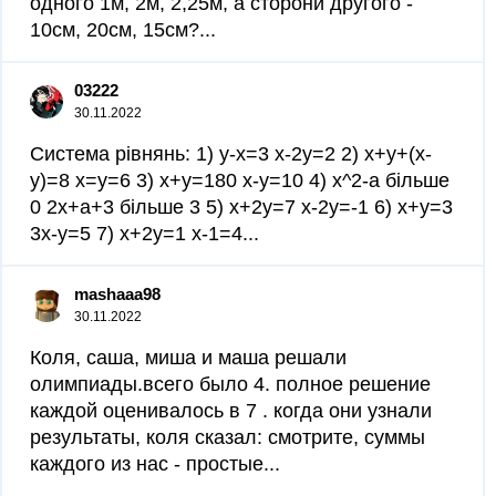
одного 1м, 2м, 2,25м, а сторони другого -
10см, 20см, 15см?...
03222
30.11.2022
Система рівнянь: 1) у-х=3 х-2у=2 2) х+у+(х-
у)=8 х=у=6 3) х+у=180 х-у=10 4) x^2-a більше
0 2x+a+3 більше 3 5) x+2y=7 x-2y=-1 6) x+y=3
3x-y=5 7) x+2y=1 x-1=4...
mashaaa98
30.11.2022
Коля, саша, миша и маша решали
олимпиады.всего было 4. полное решение
каждой оценивалось в 7 . когда они узнали
результаты, коля сказал: смотрите, суммы
каждого из нас - простые...