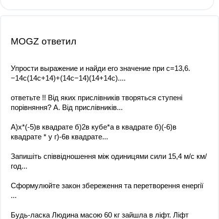
MOGZ ответил
Упрости выражение и найди его значение при c=13,6.
−14c(14c+14)+(14c−14)(14+14c)....
ответьте !! Від яких прислівників творяться ступені
порівняння? А. Від прислівників...
А)х*(-5)в квадрате б)2в кубе*а в квадрате б)(-6)в
квадрате * y г)-6в квадрате...
Запишіть співвідношення між одиницями сили 15,4 м/с км/
год...
Сформулюйте закон збереження та перетворення енергії ​
...
Будь-ласка Людина масою 60 кг зайшла в ліфт. Ліфт