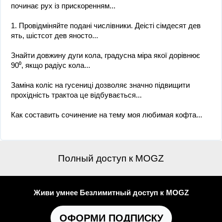
починає рух із прискоренням...
1. Провідміняйте подані числівники. Деісті сімдесят дев
ять, шістсот дев яносто...
Знайти довжину дуги кола, градусна міра якої дорівнює
90⁰, якщо радіус кола...
Заміна коліс на гусениці дозволяє значно підвищити
прохідність трактоа це відбувається...
Как составить сочинение на тему моя любимая кофта...
Полный доступ к MOGZ
Живи умнее Безлимитный доступ к MOGZ
ОФОРМИ ПОДПИСКУ