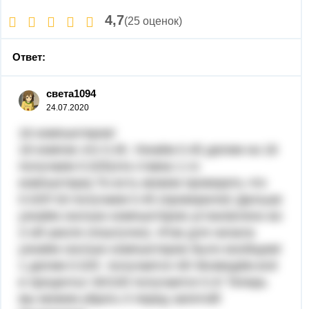
4,7
(25 оценок)
Ответ:
света1094
24.07.2020
16 компьютеров!
18 компов это 0.45. Узнаём 0.45 делим на 18
получаем 0.025(эта ставка 1-го
компьютера).То-есть можем проверить что
0.025*18 получаем 0.45 (проверили)! Дальше
узнаём сколько компьютеров установлено во
2-ой школе (поштучно). Итак для начала
узнаём сколько компьютеров было вообщем!
1 делим 0.025 получается 40! Возведём всё
в проценты! 40/100 получается 0.4! Теперь
мы можем убрать 0 перед запятой!