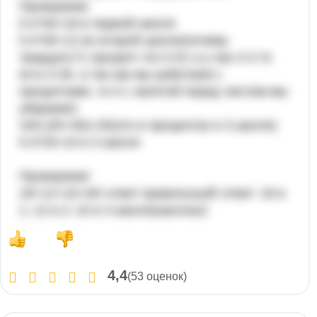
Проверяем:
0.4*45=18 в первой школе
0.4*30=12 во второй школе(почему
тридцать?1 процент это 0.01 а у нас 0.3 то
есть 0.30, а так как мы работаем с
процентами, то 0 с запятой перед числом мы
убираем!)
100-(45+30)=25(это в процентах в 3 школе)
0.4*25=10 в 3 школе
Проверяем!
18+12+10=40! ответ правильный! ответ: 18 в
1; 12 в 2; 10 в 3 школе(школах)!
4,4
(53 оценок)