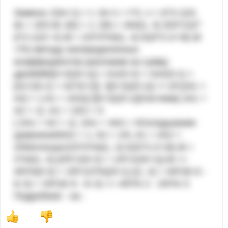
Замена √(3x+1) = t, 3x+1 = t^2, x = (t^2-1)/3,
dx = 2t/3 dt, t(0) = 1, t(5) = 4Int(1, 4) 2t/3*1/(2*
(t^2-1)/3 +t) dt = 2/3*3*Int(1, 4) t/(2t^2-2+3t) dt
=По методу неопределенных
коэффициентов разложим на сумму
дробейt/[(t+2)(2t-1)] = A1/(t+2) + A2/(2t-1) =
[A1*(2t-1) + A2*(t+2)] /[(t+2)(2t-1)] == [t*(2A1 +
A2) + (-A1 + 2A2)] /[(t+2)(2t-1)]Система{ 2A1 +
A2 = 1{ -A1 + 2A2 = 0
{ 2A1 + A2 = 1{ -2A1 + 4A2 = 0Складываем
уравнения5A2 = 1, A2 = 1/5, A1 = 2A2 =
2/5Интеграл2/3*3*Int(1, 4) t/(2t^2-2+3t) dt =
2*Int(1, 4) [2/5*1/(t+2) + 1/5*1/(2t+1)] dt ==
4/5*ln|t+2| + 2/5*1/2*ln|2t+1| |(1, 4) = 4/5*(ln 6 -
ln 3) + 2/5*(ln 9 - ln 3) == 4/5*ln 2 - 2/5*ln 3
Подробнее - на -