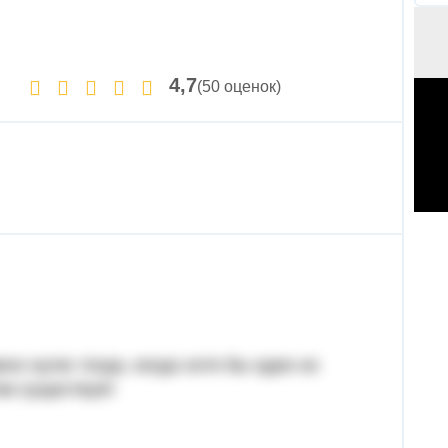
4,7
(50 оценок)
о нулю тогда, когда хотя бы один из
ом существует