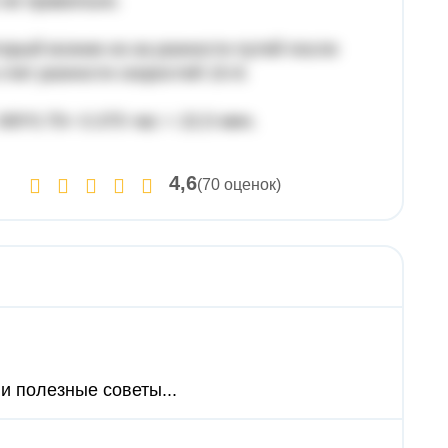
о не правильно.
рый возник из-за разности путей после
счет разности скоростей 15-9.
 9/6*0.75= 0.375 час = 22,5 мин.
4,6
(70 оценок)
и полезные советы...