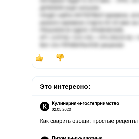
Интервал будет в 22.5 мин. - УРА!, н
ДУМАЕМ ещё сильнее.
НАДО найти ИНТЕРВАЛ времени, кото
разного времени старта t3=15 мин за 
РЕШАЕМ В ОДНО УРАВНЕНИЕ.
dT= (V3*t3) / (V2-V3) = 9*0.25/(15-9) =
Вот это ПРАВИЛЬНОЕ решение
Это интересно:
Кулинария-и-гостеприимство
К
02.05.2023
Как сварить овощи: простые рецепты 
Питомцы-и-животные