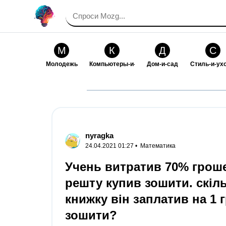
М
К
Д
С
Молодежь
Компьютеры-и-электроника
Дом-и-сад
Стиль-и-ух
И
В
Искусство-и-развлечения
Взаимоотн
nyragka
24.04.2021 01:27 •
Математика
Учень витратив 70% гроше
решту купив зошити. скіл
книжку він заплатив на 1 гр
зошити?