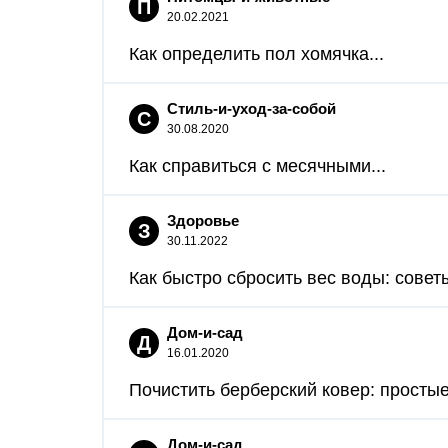
П
20.02.2021
Как определить пол хомячка...
Стиль-и-уход-за-собой
С
30.08.2020
Как справиться с месячными...
Здоровье
З
30.11.2022
Как быстро сбросить вес воды: советы
Дом-и-сад
Д
16.01.2020
Почистить берберский ковер: просты
Дом-и-сад