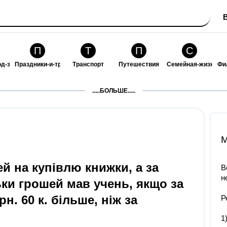
П
Т
П
С
од-за-собой
Праздники-и-традиции
Транспорт
Путешествия
Семейная-жизнь
Фи
З
К
Ф
П
.....БОЛЬШЕ.....
ошения
Здоровье
Кулинария-и-гостеприимство
Финансы-и-бизнес
Питомцы-и-животн
О
M
й на купівлю книжки, а за
В
н
ьки грошей мав учень, якщо за
н. 60 к. більше, ніж за
Р
1