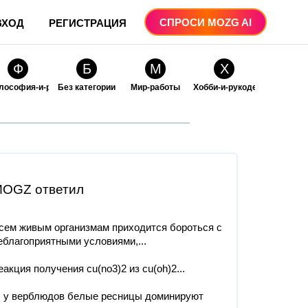
СПРОСИ MOZG AI
ВХОД
РЕГИСТРАЦИЯ
Ф
Б
М
Х
лософия-и-религия
Без категории
Мир-работы
Хобби-и-рукоделие
О
О
ые
бразование
Образование-и-коммуникации
OGZ ответил
сем живым организмам приходится бороться с
еблагоприятными условиями,...
еакция получения cu(no3)2 из сu(oh)2...
) у верблюдов белые ресницы доминируют