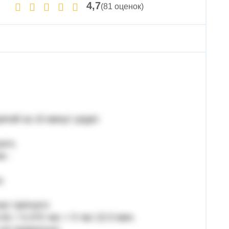
4,7
(81 оценок)
етий за 15 минут уедет.
его.
ов -
а
ал третьего
-9) = 5.375 час = 5 час 22.5 мин.