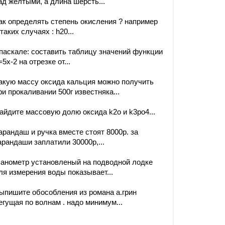
ад желтыми, а длина шерсть...
ак определять степень окисления ? например
 таких случаях : h20...
паскале: составить таблицу значений функции
=5х-2 на отрезке от...
акую массу оксида кальция можно получить
ри прокаливании 500г известняка...
айдите массовую долю оксида k2o и k3po4...
арандаш и ручка вместе стоят 8000р. за
арандаши заплатили 30000р,...
анометр установленый на подводной лодке
ля измерения воды показывает...
ыпишите обособления из романа а.грин
егущая по волнам . надо минимум...