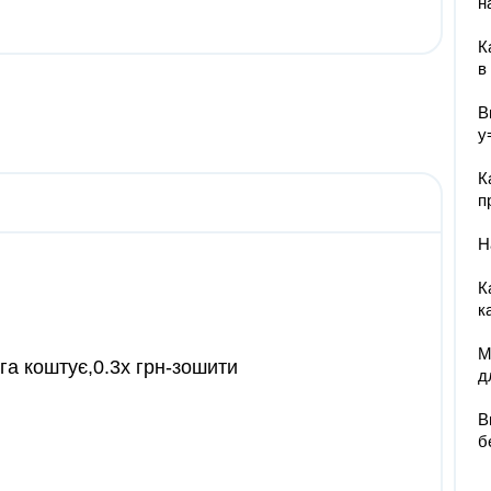
н
К
в
В
у
К
п
Н
К
к
М
нига коштує,0.3х грн-зошити
д
В
б