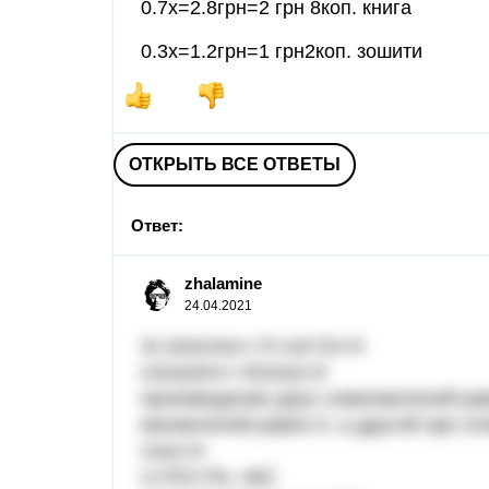
0.7х=2.8грн=2 грн 8коп. книга
0.3х=1.2грн=1 грн2коп. зошити
ОТКРЫТЬ ВСЕ ОТВЕТЫ
Ответ:
zhalamine
24.04.2021
А) sinxcosx+√3 cos^2x=0
cosx(sinx+√3cosx)=0
произведение двух сомножителей равн
множителей равен 0, а другой при эт
cosx=0
x=Π/2+Πn, n€Z