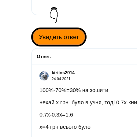
👇
Увидеть ответ
Ответ:
kirilos2014
24.04.2021
100%-70%=30% на зошити
нехай х грн. було в учня, тоді 0.7х-к
0.7х-0.3х=1.6
х=4 грн всього було