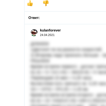
Ответ:
kulanforever
24.04.2021
ДУМАЕМ
1)Догонят из-за разности скоростей.
2) Второму надо проехать больше - тр
РЕШАЕМ
Время встречи первого - догнал треть
t(1,3) = S / (V1-V3) = 30/(15-9) = 5 час
Переводим 15 мин = 0,25 часа.
Вычисляем путь третьего за 0,25 час
S3 = V3*t3 = 9*0.25 = 2.25 км.
Время встречи встречи второго - догн
t(2,3) = (S +S3)/(V2-V3) =(30+2.25)/(15