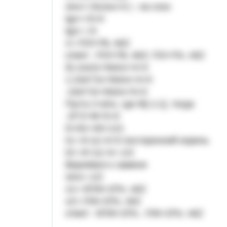
sinx+√3cosx=0 | : на cosx
tgx+√3=0
tgx=-√3
x=-Π/3+Πk, k€Z
ответ: -Π/3+Πk, k€Z; Π/2+Πn, n€Z
б) cos2x+9sinx+4=0
1-2sin^2x+9sinx+4=0
-2sin^2x+9sinx+5=0
Пусть t=sinx, где t€[-1;1], тогда
-2t^2+9t+5=0
D=81+40=121
t1=-9-11/-4=5 посторонний корень
t2=-9+11/-4=-1/2
Вернёмся к замене
sinx=-1/2
x1=-5Π/6+2Πn, n€Z
x2=-Π/6+2Πn, n€Z
ответ: -5Π/6+2Πn, -Π/6+2Πn, n€Z