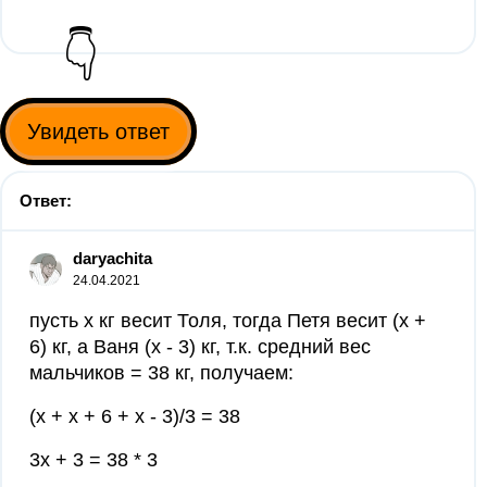
👇
Увидеть ответ
Ответ:
daryachita
24.04.2021
пусть х кг весит Толя, тогда Петя весит (х +
6) кг, а Ваня (х - 3) кг, т.к. средний вес
мальчиков = 38 кг, получаем:
(х + х + 6 + х - 3)/3 = 38
3х + 3 = 38 * 3