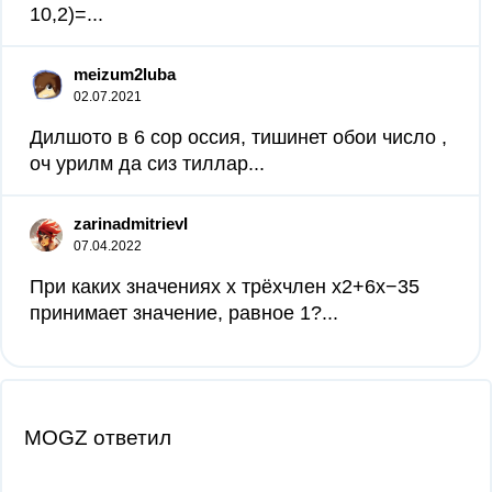
10,2)=...
meizum2luba
02.07.2021
Дилшото в 6 сор оссия, тишинет обои число ,
оч урилм да сиз тиллар​...
zarinadmitrievI
07.04.2022
При каких значениях x трёхчлен x2+6x−35
принимает значение, равное 1?​...
MOGZ ответил