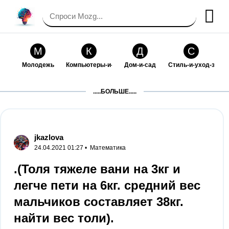
М
К
Д
С
Молодежь
Компьютеры-и-электроника
Дом-и-сад
Стиль-и-уход-за-со
П
Т
П
С
.....БОЛЬШЕ.....
Праздники-и-традиции
Транспорт
Путешествия
Семейная-жизнь
Ф
Б
М
Х
Философия-и-религия
Без категории
Мир-работы
Хобби-и-рукоделие
jkazlova
24.04.2021 01:27 •
Математика
И
В
З
К
Искусство-и-развлечения
Взаимоотношения
Здоровье
Кулинария-и-госте
.(Толя тяжеле вани на 3кг и
легче пети на 6кг. средний вес
Ф
П
О
О
Финансы-и-бизнес
Питомцы-и-животные
Образование
Образование-и-ком
мальчиков составляет 38кг.
найти вес толи).