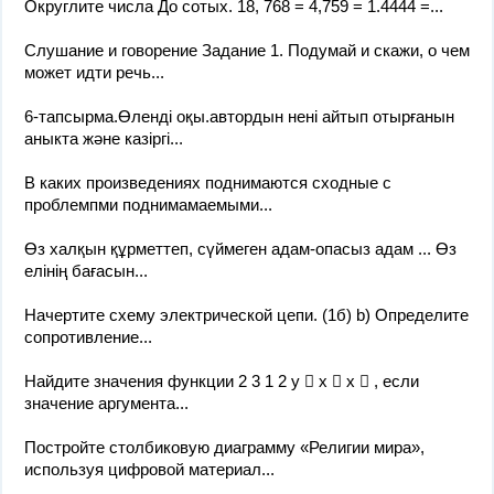
Округлите числа До сотых. 18, 768 = 4,759 = 1.4444 =​...
Слушание и говорение Задание 1. Подумай и скажи, о чем
может идти речь...
6-тапсырма.Өленді оқы.автордын нені айтып отырғанын
аныкта және казіргі...
В каких произведениях поднимаются сходные с
проблемпми поднимамаемыми...
Өз халқын құрметтеп, сүймеген адам-опасыз адам ... Өз
елінің бағасын...
Начертите схему электрической цепи. (1б) b) Определите
сопротивление...
Найдите значения функции 2 3 1 2 у  х  х  , если
значение аргумента...
Постройте столбиковую диаграмму «Религии мира»,
используя цифровой материал...