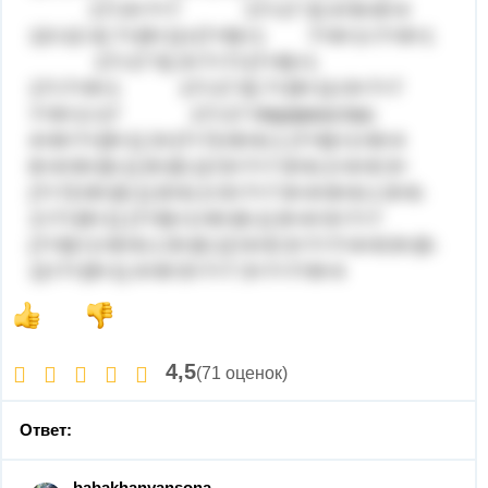
17=3+7+7 17=17 3) 4+8=8+4
12=12 4) 7+(9+1)=(7+9)+1 7+9+1=7+9+1
17=17 5) 3+7+7=(7+9)+1
17=7+9+1 17=17 6) 7+(9+1)=3+7+7
7+9+1=17 17=17 Неравенства:
4+8<7+(9+1) 3+(7+7)>8+6-1 (7+9)+1>8+4
8+4<8+(6-1) 8+(6-1)<3+7+7 8+6-1>4+8 3+
(7+7)>8+(6-1) 8+6-1<3+7+7 8+4<8+6-1 8+6-
1<7+(9+1) (7+9)+1>8+(6-1) 8+4<3+7+7
(7+9)+1>8+6-1 8+(6-1)>4+8 3+7+7>4+8 8+(6-
1)<7+(9+1) 4+8<3+7+7 3+7+7>8+4
4,5
(71 оценок)
Ответ:
babakhanyansona