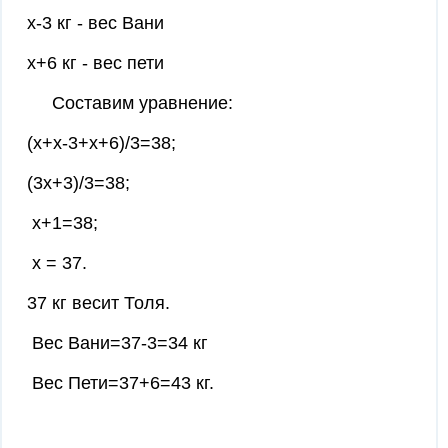
х-3 кг - вес Вани
х+6 кг - вес пети
Составим уравнение:
(х+х-3+х+6)/3=38;
(3х+3)/3=38;
х+1=38;
х = 37.
37 кг весит Толя.
Вес Вани=37-3=34 кг
Вес Пети=37+6=43 кг.