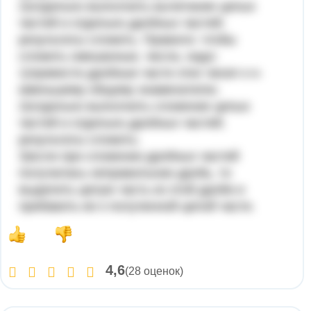
2)отдельно выполнить вычитание целых
частей и отдельно дробных частей;
результаты сложить. Правило: чтобы
сложить смешанные, числа, надо:
1)привести дробные части этих чисел к н-
именьшему общему знаменателю;
2)отдельно выполнить сложение целых
частей и отдельно дробных частей;
результаты сложить;
3)если при сложении дробных частей
получилась неправильная дробь, то
выделить целую часть из этой дроби и
прибавить ее к полученной целой части.
4,6
(28 оценок)