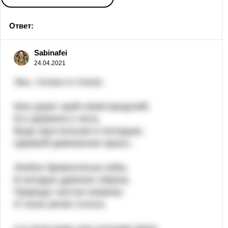
Ответ:
Sabinafei
24.04.2021
Увы, только в стихах.
Мне дорог край нижегородский,
Его деревни и леса,
Вода хрустальная в колодцах,
Церквей дивеевских краса...
Люблю бревенчатые избы,
В окладах древних образа,
Природы частые капризы
И тихих речек голоса.