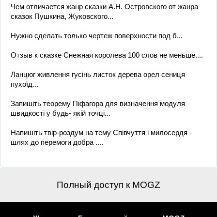
Чем отличается жанр сказки А.Н. Островского от жанра
сказок Пушкина, Жуковского...
Нужно сделать только чертеж поверхности под б...
Отзыв к сказке Снежная королева 100 слов не меньше....
Ланцюг живлення гусінь листок дерева орел сениця
пухоїд...
Запишіть теорему Піфагора для визначення модуля
швидкості у будь- якій точці...
Напишіть твір-роздум на тему Співчуття і милосердя -
шлях до перемоги добра ....
Полный доступ к MOGZ