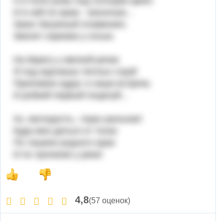
А в поле рожь под солнцем зреет,
И в ней по краю - васильки...
Закат багряный пламенеет,
Звенят сережки у ольхи.
На берегу у мелкой речки
Я под журчанье теплых струй
Припомню вдруг и наши встречи,
И робкий первый поцелуй...
Ах, молодость,- пора шальная!
Куда мне деться от тоски
По тишине родного края
И по тропинке у реки!
4,8
(57 оценок)