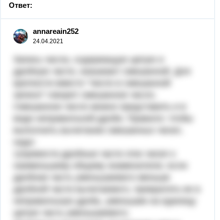
Ответ:
annareain252
24.04.2021
Запись числа, содержащую целую и
дробную части, называют смешанной. Для
краткости вместо "число в смешанной
записи" говорят смешанное число.
Смешанное число можно представить и в
виде неправильной дроби. Правило: чтобы
выполнить вычитание смешанных чисел,
надо:
1)привести дробные части этих чисел к
наименьшему общему знаменателю; если
дробная часть уменьшаемого меньше
дробной части вычитаемого, превратить ее в
неправильную дробь, уменьшив на единицу
целую часть уменьшаемого;