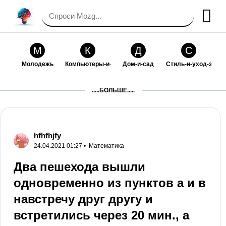
М
К
Д
С
Молодежь
Компьютеры-и-электроника
Дом-и-сад
Стиль-и-уход-за-со
П
Т
П
С
.....БОЛЬШЕ.....
Праздники-и-традиции
Транспорт
Путешествия
Семейная-жизнь
Ф
Б
М
Х
Философия-и-религия
Без категории
Мир-работы
Хобби-и-рукоделие
hfhfhjfy
24.04.2021 01:27 •
Математика
И
В
З
К
Искусство-и-развлечения
Взаимоотношения
Здоровье
Кулинария-и-госте
Два пешехода вышли
одновременно из пунктов а и в
Ф
П
О
О
Финансы-и-бизнес
Питомцы-и-животные
Образование
Образование-и-ком
навстречу друг другу и
встретились через 20 мин., а