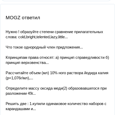
MOGZ ответил
Нужно ! образуйте степени сравнение прилагательных
слова: cold,bright,telented,lazy,little...
Что токое однородный член придложения...
Кпринципам права относят: а) принцип справедливости б)
принцип верховенства...
Рассчитайте объем (мл) 10% ного раствора йодида калия
(р=1,076г/мл),...
Определите массу оксида меди(2) образовавшегося при
разложении 49г...
Решить две : 1.купили одинаковое количество наборов с
карандашами и...