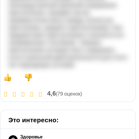
непосредственной причиной совершения
преступления, занимает как бы
промежуточное место между личностью
преступника, средой и преступлением. Она
предшествует преступлению и является его
непременным "спутником". Никакое
преступление не может быть совершено,
если в реальной действительности для этого
нет подходящих условий.
4,6
(79 оценок)
Это интересно:
Здоровье