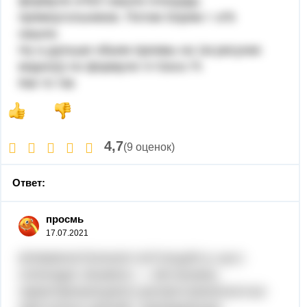
формуле a*b/2 нашли площадь
прямоугольников. Потом Sпрям = a*b
нашли.
Ну а дальше обьем призмы на 1м рисунке
видно))) по формуле V=Sосн.*h
Как то так
4,7
(9 оценок)
Ответ:
просмь
17.07.2021
КРИМИНОГЕННАЯ СИТУАЦИЯ (с англ
criminogen situation) — обстановка,
характеризующаяся распространенностью