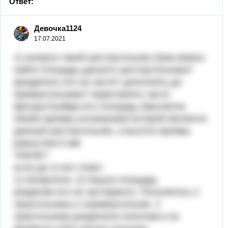
Ответ:
Девочка1124
17.07.2021
1) начерти такой шестиугольник.2)как можно
найти площадь данного шестиугольника?
(разделить его на части? дополнить до
прямоугольника? перестроить части
фигуры?)найди его площадь.3)вычисли
объём призмы,основанием которой является
данный шестиугольник, а высота призмы
равна 8см 5 мм
ТАКОЕ?
если да то вот ответ:
1) Начертили. 2) Нашли площадь
разделив его на части(рис2). Получилось 2
треугольника и 1прямоугольник. 2
треугольника разделили пополам и по