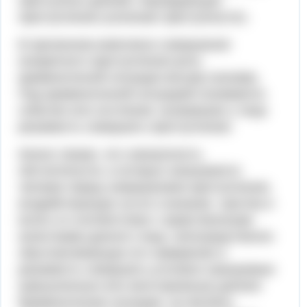
преступных деяний, порождающая
преступления усилению преступности1.
В причинном комплексе совершения
конкретного преступления роль
криминогенной ситуации весьма значима.
Под криминогенной ситуацией понимается
событие или состояние, вызвавшее у лица
решимость совершить преступление.
Иначе говоря, это совокупность
обстоятельств, в которых оказывается
человек перед совершением преступления,
воздействующих на его сознание, чувства и
волю и в соответствии с нравственными
качествами данного лица, непосредственно
обусловливающих его намерение и
решимость совершить уголовно наказуемые
(умышленные или неосторожные) деяния.
Криминогенная ситуация, не являясь