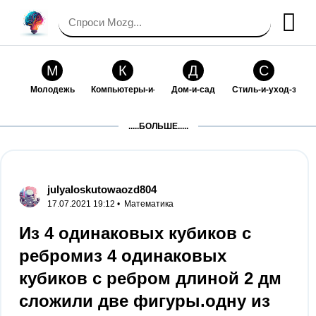
М
К
Д
С
Молодежь
Компьютеры-и-электроника
Дом-и-сад
Стиль-и-уход-за-со
П
Т
П
С
.....БОЛЬШЕ.....
Праздники-и-традиции
Транспорт
Путешествия
Семейная-жизнь
Ф
Б
М
Х
Философия-и-религия
Без категории
Мир-работы
Хобби-и-рукоделие
julyaloskutowaozd804
17.07.2021 19:12 •
Математика
И
В
З
К
Искусство-и-развлечения
Взаимоотношения
Здоровье
Кулинария-и-госте
Из 4 одинаковых кубиков с
ребромиз 4 одинаковых
Ф
П
О
О
Финансы-и-бизнес
Питомцы-и-животные
Образование
Образование-и-ком
кубиков с ребром длиной 2 дм
сложили две фигуры.одну из