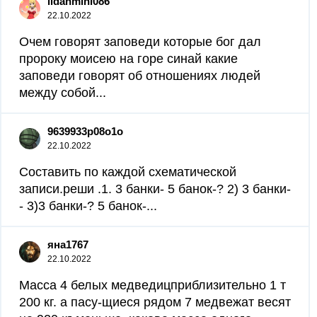
ildanmini086
22.10.2022
Очем говорят заповеди которые бог дал
пророку моисею на горе синай какие
заповеди говорят об отношениях людей
между собой...
9639933p08o1o
22.10.2022
Составить по каждой схематической
записи.реши .1. 3 банки- 5 банок-? 2) 3 банки-
- 3)3 банки-? 5 банок-...
яна1767
22.10.2022
Масса 4 белых медведицприблизительно 1 т
200 кг. а пасу-щиеся рядом 7 медвежат весят