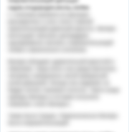
покровительницей:цветущих
садов,плодородия,весны,любви.
С течением времени ее функции
расширились и она стала главной
хранительницей девичьей красоты. Венера
воплощает женское целомудрие,
одновременно являясь покровительницей
любви и физического влечения.
Венера обладает удивительной красотой и
обаянием. Чаще всего она представлялась
человеку совершенно нагой прекрасной
юной девушкой. Иногда она надевает на
бедра легкое тканевое полотно. Такого рода
одежды Венеры в истории получили
название «пояс Венеры».
Также были Грации. Первоначально Венера
была покровительницей: