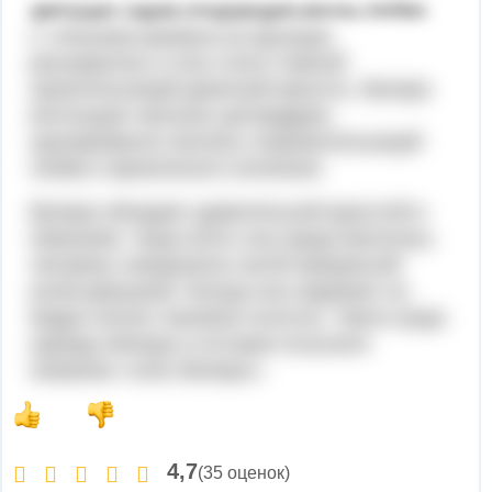
цветущих садов,плодородия,весны,любви.
С течением времени ее функции
расширились и она стала главной
хранительницей девичьей красоты. Венера
воплощает женское целомудрие,
одновременно являясь покровительницей
любви и физического влечения.
Венера обладает удивительной красотой и
обаянием. Чаще всего она представлялась
человеку совершенно нагой прекрасной
юной девушкой. Иногда она надевает на
бедра легкое тканевое полотно. Такого рода
одежды Венеры в истории получили
название «пояс Венеры».
4,7
(35 оценок)