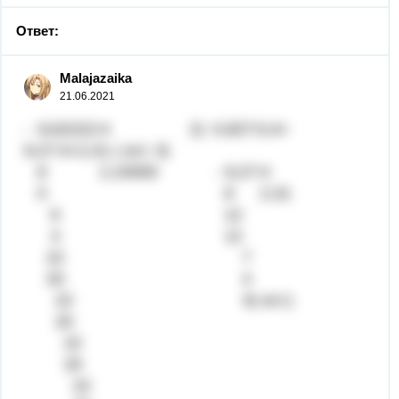
Ответ:
Malajazaika
21.06.2021
- 8,62222:4 2) 0,927:0,4=
9,27:4=2,31 ( ост. 3)
8 2,15555 - 9,27:4
0 8 2,31
6 12
4 12
22 7
20 4
22 3( ост.)
20
22
20
22