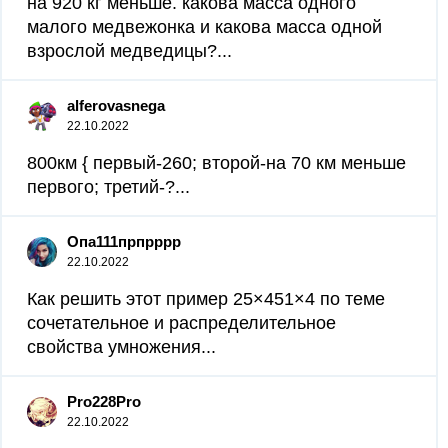
на 920 кг меньше. какова масса одного
малого медвежонка и какова масса одной
взрослой медведицы?...
alferovasnega
22.10.2022
800км { первый-260; второй-на 70 км меньше
первого; третий-?...
Опа111прпрррр
22.10.2022
Как решить этот пример 25×451×4 по теме
сочетательное и распределительное
свойства умножения...
Pro228Pro
22.10.2022