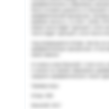
арифметическое и образовать прогре
было отложить разность от большего 
арифметической прогрессии. Лучшем 
крайние числа (1, 2 и 2017, 2018). 
(какое число будет "дальше"), если ч
число будет "дальше"), если число Иг
Ход возвращается Игорю. Как бы он н
арифметическую прогрессию. И поста
какое именно.
И снова в игре Василий. У него есть 
А значит он сможет образовать ариф
среднего арифметического чисел оди
Пример игры:
Игорь: 666
Василий: 2017