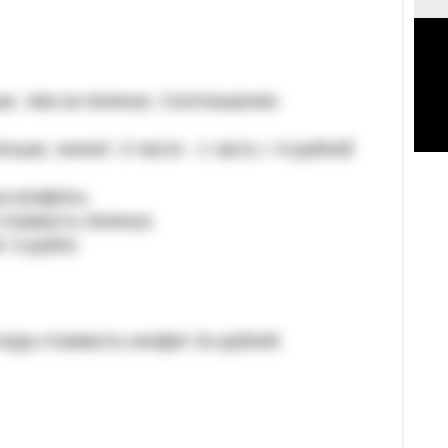
е, чем за печенье. Соотношение:
ьше, значит: 3 части - 1 часть = 6 рублей
за конфеты.
 стоимость печенья.
 3 рубля.
тогда стоимость конфет 3х рублей.