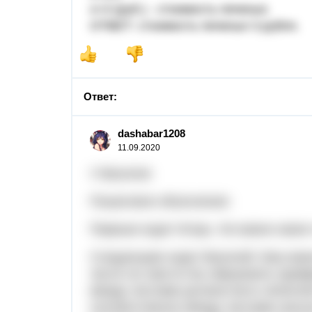
х=3 (руб.) - стоимость печенья.
ОТВЕТ: стоимость печенья 3 рубля.
Ответ:
dashabar1208
11.09.2020
У Василия
Пошаговое объяснение:
Первым ходит Игорь. Не важно какое
Следующим ходит Василий. Ему важн
число не смогло бы образовать ариф
между числами должна быть нечетной 
соответственно между числами нельз