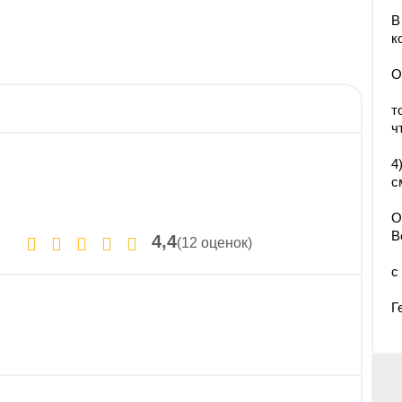
В
к
О
т
ч
4
с
О
В
4,4
(12 оценок)
с
Г