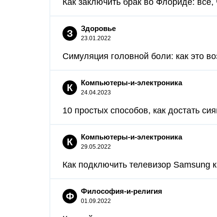
Как заключить брак во Флориде: все, ч
Здоровье
З
23.01.2022
Симуляция головной боли: как это во
Компьютеры-и-электроника
К
24.04.2023
10 простых способов, как достать си
Компьютеры-и-электроника
К
29.05.2022
Как подключить телевизор Samsung к 
Философия-и-религия
Ф
01.09.2022