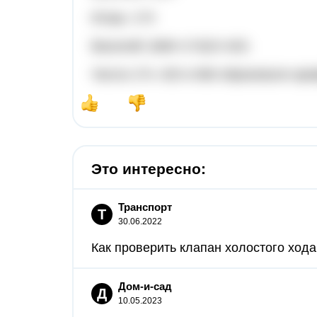
Игорь: 174
Василий: (666+174)/2=420.
Числа 174, 420 и 666 образовали ар
Это интересно:
Транспорт
Т
30.06.2022
Как проверить клапан холостого хода
Дом-и-сад
Д
10.05.2023