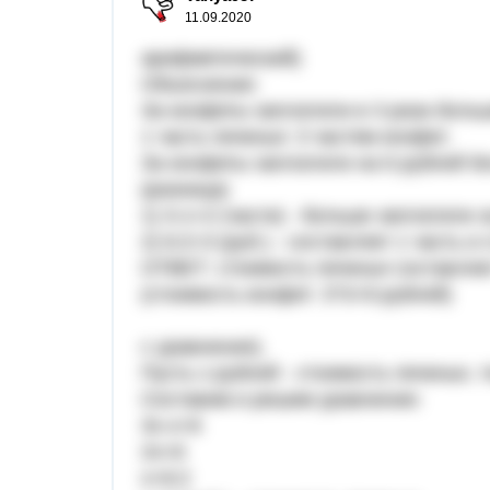
11.09.2020
арифметический)
Объяснение:
За конфеты заплатили в 3 раза больш
1 часть печенья: 3 частям конфет.
За конфеты заплатили на 6 рублей бол
(разница)
1) 3-1=2 (части) - больше заплатили 
2) 6:2=3 (руб.) - составляет 1 часть и
ОТВЕТ: стоимость печенья составляет
(стоимость конфет: 3*3=9 рублей)
с уравнения).
Пусть х рублей - стоимость печенья, 
Составим и решим уравнение:
3х-х=6
2х=6
х=6:2