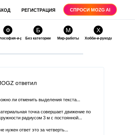
СПРОСИ MOZG AI
ВХОД
РЕГИСТРАЦИЯ
Ф
Б
М
Х
лософия-и-религия
Без категории
Мир-работы
Хобби-и-рукоделие
О
О
ые
бразование
Образование-и-коммуникации
OGZ ответил
ожно ли отменить выделения текста​...
атериальная точка совершает движение по
кружности радиусом 3 м с постоянной...
не нужен ответ это за четверть...