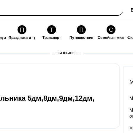
П
Т
П
С
од-за-собой
Праздники-и-традиции
Транспорт
Путешествия
Семейная-жизнь
Фи
З
К
Ф
П
.....БОЛЬШЕ.....
ошения
Здоровье
Кулинария-и-гостеприимство
Финансы-и-бизнес
Питомцы-и-животн
О
M
льника 5дм,8дм,9дм,12дм,
М
М
о
м