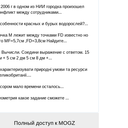
 2006 г в одном из НИИ городка произошел
онфликт между сотрудниками...
собенности красных и бурых водорослей?...
очка M лежит между точками FD известно но
то MF=5,7см ,FD=3,8см Найдите...
) Вычисли. Соедини выражение с ответом. 15
м + 5 см 2 дм 5 см 8 дм +...
характеризувати природні умови та ресурси
еликобританії.​...
 сором мало времени осталось...
еометрия какое задание сможете ​...
Полный доступ к MOGZ