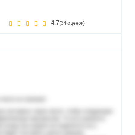
4,7
(34 оценок)
 число он напишет.
о поставить такое число, чтобы следующее
метическую прогрессию. То есть разность
(тогда оно нацело не поделится на 2,
я будет поставить целое среднее