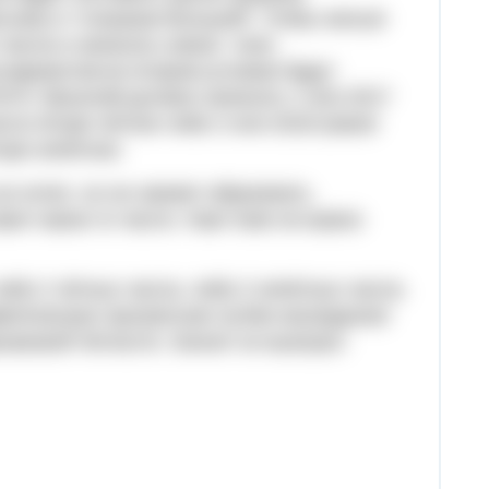
ссию) и "слишком большой", чтобы нельзя
числа и написать новое- член
вариантом во втором условии будут
ИТОГО: Василий должен написать 1 или 2017
исло Игоря чётное либо 2 или 2018 (какое
оря нечётное.
и хотел, он не сможет образовать
вит какое-то число. Нам тоже не важно
либо 2 чётных числа, либо 2 нечётных числа.
метическую прогрессию путём нахождения
наковой чётности. Значит он выиграл.