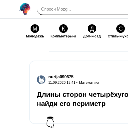
М
К
Д
С
Молодежь
Компьютеры-и-электроника
Дом-и-сад
Стиль-и-ух
И
В
Искусство-и-развлечения
Взаимоотн
nurija090675
11.09.2020 12:41 •
Математика
Длины сторон четырёхуго
найди его периметр
👇