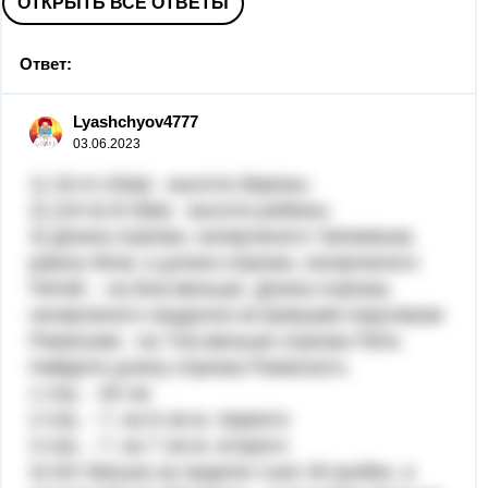
ОТКРЫТЬ ВСЕ ОТВЕТЫ
Ответ:
Lyashchyov4777
03.06.2023
1) 19-4=15(м) - высота березы;
2) (19-4)-6=9(м) - высота рябины.
3) Длина отрезка, начерченого Чапаевым,
равна 40см, а длина отрезка, начерченого
Петей, - на 8см меньше. Длина отрезка,
начерченого неудачно встрявшим поручиком
Ржевским - на 7см меньше отрезка Пети.
Найдите длину отрезка Ржевского.
1 отр. - 40 см
2 отр. - ?, на 8 см м. первого
3 отр. - ?, на 7 см м. второго
4) Кот Васька за неделю съел 40 рыбин, а