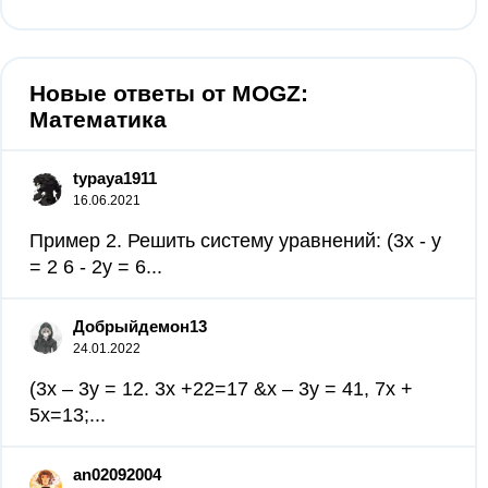
Новые ответы от MOGZ:
Математика
typaya1911
16.06.2021
Пример 2. Решить систему уравнений: (3х - у
= 2 6 - 2y = 6...
Добрыйдемон13
24.01.2022
(3x – 3y = 12. 3x +22=17 &x – 3y = 41, 7x +
5x=13;​...
an02092004