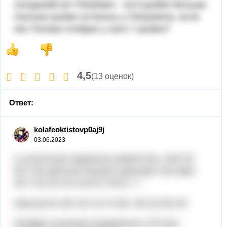
соседский кот Петрович - на 8 рыбин больше.
Сколько рыбин осталось у Петровича, если
пес Полкан отобрал у него 7 рыбин?
4,5
(13 оценок)
Ответ:
kolafeoktistovp0aj9j
03.06.2023
1) используя заданные равенства, 4х8=32
5х7=35,заполни окошки нужными числами.
35:7=5| 32:4=8 32:8=4 35:5= 7.
2)вычисли 28+16+12+4=60, 36-(15-9)=30
3)найди значение выражения а-30 при