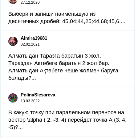
27.12.2020
Выбери и запиши наименьшую из
десятичных дробей: 45,04;44,25;44,68;45,6....
Almira19681
02.02.2021
Алматыдан Таразға баратын 3 жол,
Тараздан Ақтөбеге баратын 2 жол бар.
Алматыдан Ақтөбеге неше жолмен баруға
болады?...
PolinaSlesareva
13.03.2022
В какую точку при паралельном переносе на
вектор \alpha ( 2, -3, 4) перейдет точка А (3: 4;
-5)?...