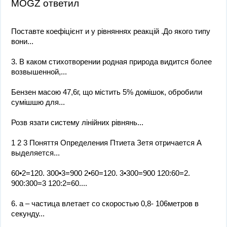
MOGZ ответил
Поставте коефіцієнт и у рівняннях реакцій .До якого типу
вони...
3. В каком стихотворении родная природа видится более
возвышенной,...
Бензен масою 47,6г, що містить 5% домішок, обробили
сумішшю для...
Розв язати систему лінійних рівнянь...
1 2 3 Поняття Определения Птиета Зетя отричается А
выделяется...
60•2=120. 300•3=900 2•60=120. 3•300=900 120:60=2.
900:300=3 120:2=60....
6. а – частица влетает со скоростью 0,8- 106метров в
секунду...