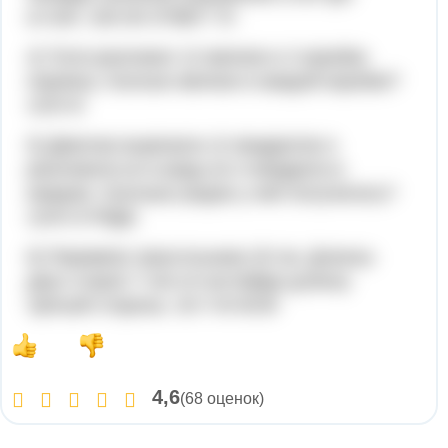
а=100. 100-30 ОТВЕТ 70
4) Толя разложил 12 мелков в 2 коробки
поровну. Сколько мелков в каждой коробке?
12/2=6
5) Девочка вырезала 12 квадратов и
разложила их в ряды,по 4 квадрата в
каждом. Сколькьо рядов у неё получилось?
12/4=3 РЯДА
6) Периметр треугольника 20 см. Длинны
двух сторон 7 см и 8 см.Найди длинну
третьей стороны. 20-7-8=5СМ
4,6
(68 оценок)