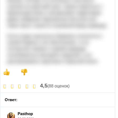
велика, потому что исчезнуть они могут
совсем за короткий срок. Нужно бороться с
браконьерством и засорением территории.
Даже небрежно брошенная бутылка или
пакет могут нанести огромный вред природе.
Если люди научаться бережно относится к
своей Родине и её обитателем, то их
потомство сможет в живой природе
полюбоваться флорой и фауной, а не
рассматривать картинки в Красной книге.
4,5
(88 оценок)
Ответ:
Pasthop