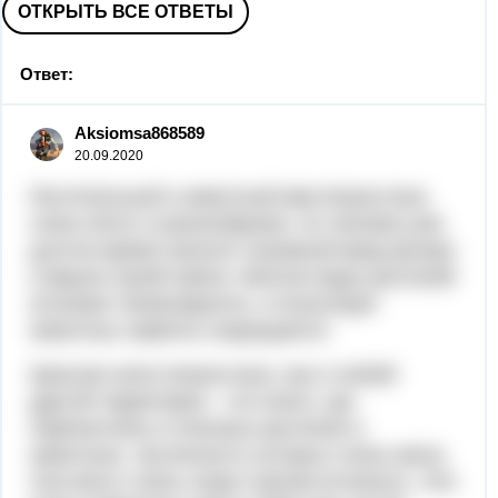
ОТКРЫТЬ ВСЕ ОТВЕТЫ
Ответ:
Aksiomsa868589
20.09.2020
Растительный и животный мир Казахстана
очень богат и разнообразен, но человек уже
долгое время наносит огромный вред флоре
и фауне своей земли. Многие виды растений
исчезают безвозвратно, а популяция
животных заметно сокращается.
Красная книга Казахстана, как и любой
другой территории – это книга, где
перечислены и описаны растения и
животные, численность которых очень мала.
Они могут очень скоро совсем исчезнуть. Эта