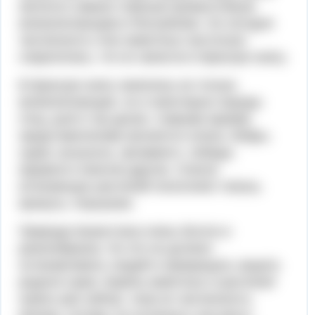
являлся самым главным промысловым
млекопитающим в Республике. Но сегодня
численность этих животных настолько
сократилась, что их занесли в Красную книгу.
В Красную книгу занесены не только
млекопитающие, но и некоторые породы
птиц, рыб и так далее. Самыми яркими
представителями являются олени, бобры,
сурки, выхухоль, фламинго, лебеди,
журавли и многие другие. Список
исчезающих растений пополняют пионы,
крокусы, ятрышник.
Природа Казахстана очень богата и
разнообразна. Но это не должно
останавливать людей и прекращать защиту
родного края. Беречь животных и растения
нужно уже сейчас, пока их численность