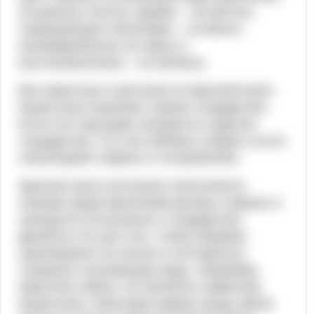
на красных листах, редкие – на жёлтых,
сокращающие популяцию – на белых,
неопределённые на серых и
восстановленные – на зелёных.
Все животные и растения из Красной книги
Казахстана подлежат охране государства.
Если этот вид даже находится в другом
государстве, то и оно обязано следить за его
популяцией и беречь от истребления.
Красная книга постоянно пополняется
новыми представителями флоры и фауны и
находится на контроле у государства.
Делается это для того, чтобы вовремя
среагировать на сигнал и постараться
сохранить исчезающие виды. Например,
животное сайгак. Он является символом
Казахстана. Некоторое время назад сайгак