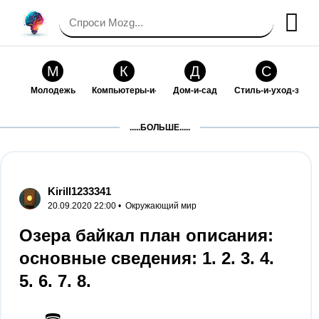
М
К
Д
С
Молодежь
Компьютеры-и-электроника
Дом-и-сад
Стиль-и-уход-за-со
П
Т
П
С
.....БОЛЬШЕ.....
Праздники-и-традиции
Транспорт
Путешествия
Семейная-жизнь
Ф
Б
М
Х
Философия-и-религия
Без категории
Мир-работы
Хобби-и-рукоделие
Kirill1233341
20.09.2020 22:00 •
Окружающий мир
И
В
З
К
Искусство-и-развлечения
Взаимоотношения
Здоровье
Кулинария-и-госте
Озера байкал план описания:
основные сведения: 1. 2. 3. 4.
Ф
П
О
О
Финансы-и-бизнес
Питомцы-и-животные
Образование
Образование-и-ком
5. 6. 7. 8.