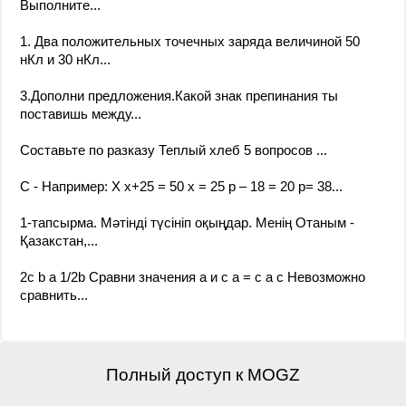
Выполните...
1. Два положительных точечных заряда величиной 50
нКл и 30 нКл...
3.Дополни предложения.Какой знак препинания ты
поставишь между...
Составьте по разказу Теплый хлеб 5 вопросов ​...
C - Например: X х+25 = 50 х = 25 р – 18 = 20 p= 38​...
1-тапсырма. Мәтінді түсініп оқыңдар. Менің Отаным -
Қазакстан,...
2c b a 1/2b Сравни значения a и c а = c a c Невозможно
сравнить...
Полный доступ к MOGZ