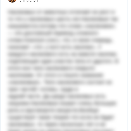
20.09.2020
Насекомых от животных отличает их рост и
то что у насекомых шесть ног.Насекомые так
называются,потому-что слово «насекомое»
— это дословный перевод сложного
слова insectum (лат.), что, в свою очередь,
означает: «тот, у кого есть насечки». У
каждого насекомого есть на животе насечки,
отделяющие один участок тела от другого. В
итоге все тело насекомого покрыто
насечками. От этого и пошло название
«насекомые». Тело насекомого состоит из
трех частей: головы, груди и
задней части. Да,среди насекомых есть
хищники.Насекомые играют очень большую
роль в круговороте веществ.Вообще
существует такая теория что если не будет
насекомых, то через несколько лет и не