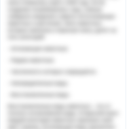
книга появилась ещё в 1948 году. На её
создание потребовались годы, учёные
собирали сведения и факты об исчезающих
животных и растениях. Всех животных,
которые занесены в Красную книгу, делят на
пять категорий:
- Исчезающие животные.
- Редкие животные.
- Численность которых сокращается.
- Неопределенные виды.
- Восстановленные виды.
Восстановленные виды животных – это от
полного исчезновения виды. В Красной книге
каждой категории животных присвоен свой
цвет страниц. Исчезающие виды прописаны