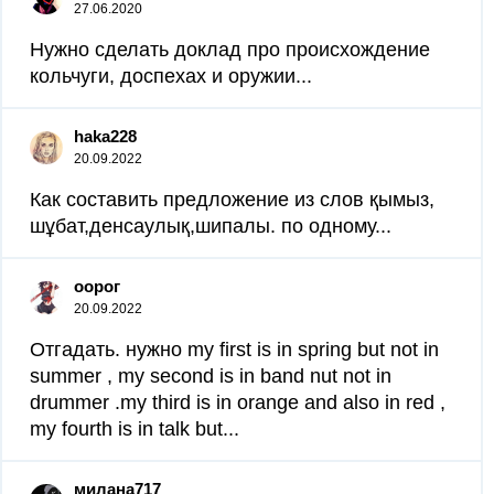
27.06.2020
Нужно сделать доклад про происхождение
кольчуги, доспехах и оружии...
haka228
20.09.2022
Как составить предложение из слов қымыз,
шұбат,денсаулық,шипалы. по одному...
оорог
20.09.2022
Отгадать. нужно my first is in spring but not in
summer , my second is in band nut not in
drummer .my third is in orange and also in red ,
my fourth is in talk but...
милана717