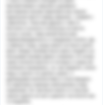
2 часа и немного походив по мини
магазинчикам и закусив в дешёвых
ресторанах внутри аэропорта мы нашли
идеальное место перед экраном с инфой о
самолётах. Пока мои друзья о чём-то
болтали я уснула и поскольку не могла
уснуть ночью, чему виной была моя
перевозбуждённость и ожидание полёта. Да,
я именно тогда, когда никого не было около
меня. Вокруг вообще было мало людей и за
большими окнами давно стемнело. В голову
сразу полезли мысли от которых я сразу же
начинала паниковать, но, как правило, учили
ведь в школе что делать нужно. С
дрожащими конечностями я стала бродить
по аэропорту накинув свой рюкзак и ища
охранника. Их там было много и я быстро
нашла одного из них и диалог состоялся как-
то неудобно.