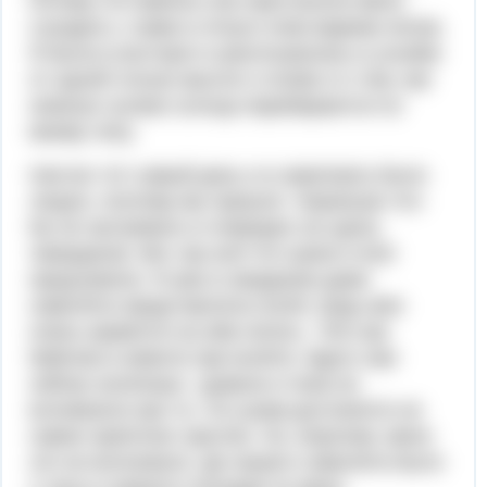
потому-что именно они пригласили меня
съездить с ними в отпуск этим жарким летом.
Я была в восторге и расплывалась в улыбке
от одной только мысли о пляже и о том, как
нежные лучики солнца перебираются по
моему телу.
Настал тот самый день и в аэропорту было
людно, поэтому мы пришли пораньше что-
бы не застрявать в очередях на сдачу
чемоданов. Вот, мы всё что нужно и всё
предъявили. Я уже в ожидании даже
самолёта представляла полёт, ведь мне
очень нравится на нём летать. "Это как
бабочки в животе при взлёте, будто сам
сейчас взлетишь", думала я пока не
вспомнила про то, что ушам достанется не
самое приятное чувство. Но, впрочем, меня
это не волновало. До нашего самолёта было