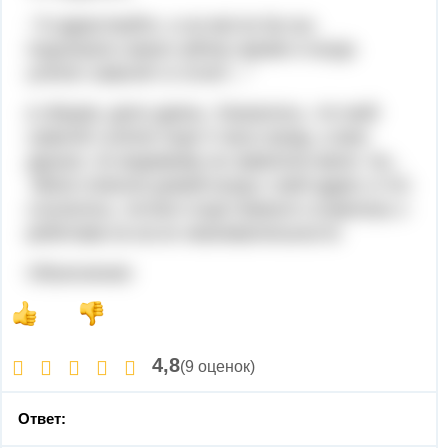
-"З-здраствуйте, а не могли бы вы
подсказать какое сейчас время и когда
улетел самолёт в Сочи?..."
в общем, дело дрянь. Оказалось, что мой
самолёт улетел ещё 3 часа назад, а мои
друзья, по видимому не заметили меня. Ну...
Меня отвезли домой когда с мой адрес и что
случилось, потом я ещё немного ссорилась с
ребятами из-за их невнимательности.
Объяснение:
4,8
(9 оценок)
Ответ: