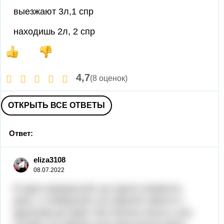
выезжают 3л,1 спр
находишь 2л, 2 спр
4,7
(8 оценок)
ОТКРЫТЬ ВСЕ ОТВЕТЫ
Ответ:
eliza3108
08.07.2022
В один прекрасный, до одного момента,
день, я собиралась на самолёт вместе с
друзьями до моря. Все билеты были у них,