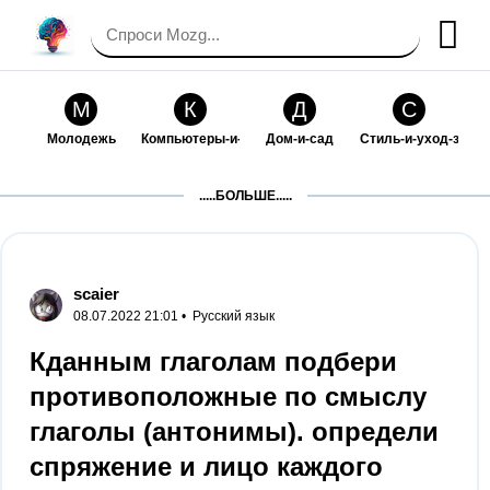
М
К
Д
С
Молодежь
Компьютеры-и-электроника
Дом-и-сад
Стиль-и-уход-за-со
П
Т
П
С
.....БОЛЬШЕ.....
Праздники-и-традиции
Транспорт
Путешествия
Семейная-жизнь
Ф
Б
М
Х
Философия-и-религия
Без категории
Мир-работы
Хобби-и-рукоделие
scaier
08.07.2022 21:01 •
Русский язык
И
В
З
К
Искусство-и-развлечения
Взаимоотношения
Здоровье
Кулинария-и-госте
Кданным глаголам подбери
противоположные по смыслу
Ф
П
О
О
Финансы-и-бизнес
Питомцы-и-животные
Образование
Образование-и-ком
глаголы (антонимы). определи
спряжение и лицо каждого