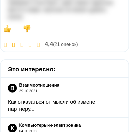
замирает в восторге. цирк самое чудесное
место в мире. мальчик не может думать
иначе.
4,4
(21 оценок)
Это интересно:
Взаимоотношения
В
29.10.2021
Как отказаться от мысли об измене
партнеру...
Компьютеры-и-электроника
К
04.10.2022