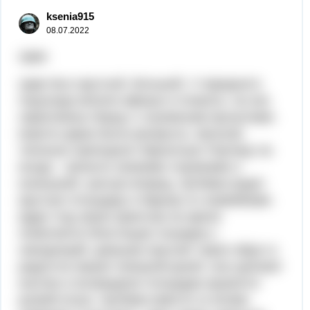
ksenia915
08.07.2022
Цирк
Цирк был круглый, большой. У парадного
подъезда висели афиши и плакаты. на них
нарисованы борцы с огромными мускулами.
ворота цирка были раскрыты. мальчик
тихонько приподнял бархатную Портеру на
входе - запахло свежими стружками и
конюшней. шагнув вперед, Артёмка видит
круглую площадку и барьер со скамейками.
вдруг под звуки оркестра на арене
появляется блестящая лошадка с
наездницей. девушка прыгает через обруч и
радостно машет изящной рукой. она щелкает
кнутом а посередине площадки кружится
рыжий клоун. Артёмка вместе со всеми