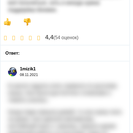
всё получиться, хоть и иногда нужна
поддержка близких.
4,4
(54 оценок)
Ответ:
1mizik1
08.11.2021
В школе задали учить правила по русскому
языку. Они были достаточно сложными и
тяжело учились.
Когда Надя пришла домой, то она сразу села
за уроки, она сделала математику,
английский язык и ,наконец, пришло время