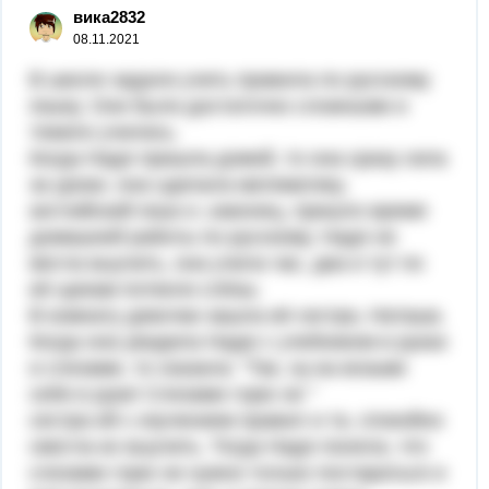
вика2832
08.11.2021
В школе задали учить правила по русскому
языку. Они были достаточно сложными и
тяжело учились.
Когда Надя пришла домой, то она сразу села
за уроки, она сделала математику,
английский язык и ,наконец, пришло время
домашней работы по русскому. Надя не
могла выучить, она учила час, два и тут по
её щекам потекли слёзы.
В комнату девочки зашла её сестра, Наташа.
Когда она увидела Надю с учебником в руках
и слезами, то сказала: "Так, ну-ка возьми
себя в руки! Слезами горю не "
сестра ей с изучением правил и та, спокойно
смогла их выучить. Тогда Надя поняла, что
слезами горю не нужно только постараться и