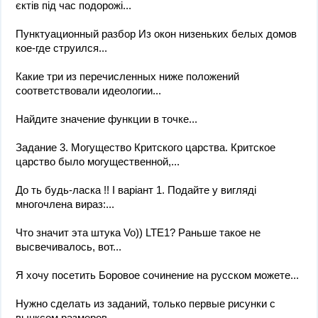
єктів під час подорожі...
Пунктуационный разбор Из окон низеньких белых домов
кое-где струился...
Какие три из перечисленных ниже положений
соответствовали идеологии...
Найдите значение функции в точке​...
Задание 3. Могущество Критского царства. Критское
царство было могущественной,...
До ть будь-ласка !! І варіант 1. Подайте у вигляді
многочлена вираз:...
Что значит эта штука Vo)) LTE1? Раньше такое не
высвечивалось, вот...
Я хочу посетить Боровое сочинение на русском можете...
Нужно сделать из заданий, только первые рисунки с
вынксом размеров...