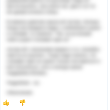
домашней работы по русскому. Надя не
могла выучить, она учила час, два и тут по
её щекам потекли слёзы.
В комнату девочки зашла её сестра, Наташа.
Когда она увидела Надю с учебником в руках
и слезами, то сказала: "Так, ну-ка возьми
себя в руки! Слезами горю не "
сестра ей с изучением правил и та, спокойно
смогла их выучить. Тогда Надя поняла, что
слезами горю не нужно только постараться и
всё получиться, хоть и иногда нужна
поддержка близких.
Подробнее - на -
Объяснение: