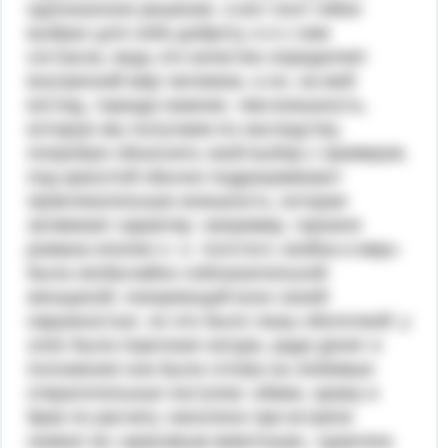
однозначное решение. а вот поэт гейне
выбрал для себя доброту, и я с ним
согласна, ведь это качество определяет
внутренний мир человека, а он, на мой
взгляд, гораздо важнее, чем внешность,
которую мы получаем по наследству.
попробую объяснить свой выбор с примеров.
под красотой обычно подразумевают
привлекательную внешность, которая
затмевает характер. например, героиня
романа-эпопеи л. н. толстого «война и мир»
была необычайно соблазнительной
женщиной, покоряющей всех своей
наружностью. но это было лишь оболочкой: у
элен была порочная натура. ради денег и
положения она была готова на любимые
отвратительные поступки: обман, кражу и
брак по расчету. наполеон при встрече
назвал ее «красивым животным». курагина