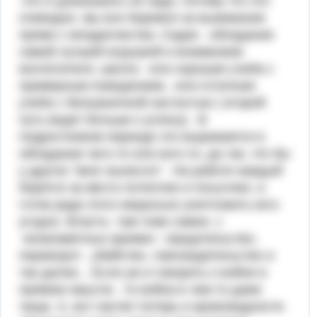
-это и доказывать не надо, потому что это
очевидно. мы все боремся за выживание
прямо с младенчества. Садик - обладание
самой лучшей игрушкой и вниманием
воспитателя, школа - или хорошая учеба с
примерным поведением , или отличная
учеба с безграничной наглостью ( второй
путь ведет больше к успеху) . В
подростковом периоде это выражается в
обладании чего-то или кого-то, да так, что бы
у других "мозг вынесло". На работе каждый
борется за место потеплее и посытнее, и
готов ради этого морально уничтожить кого
угодно. Власть- там тоже самое, с
незапамятных времен : предательство,
переворот , убийство, лжесвидетельство и
так далее... Если уж и говорить о войне в
прямом смысле , то война в чем то даже
чище. А, вот насчет потерь и кровожадности