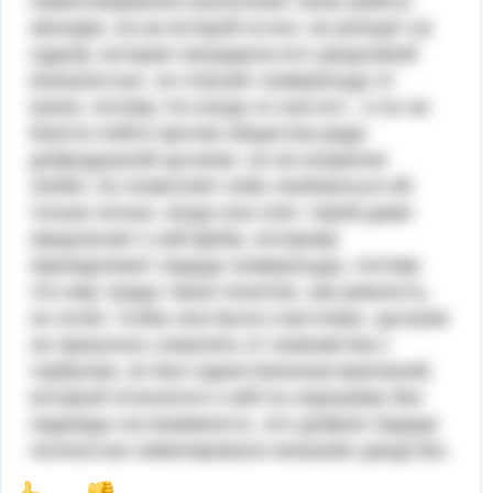
самоотверженно выполняет свою работу
звонаря, из-за которой оглох; не ропщет на
судьбу, которая наградила его уродливой
внешностью. он спасает эсмеральду от
казни, потому что когда-то она его , и он не
боится пойти против общества ради
добродушной цыганки. он ее искренне
любит, но позволяет себе любоваться ей
только ночью, когда она спит. герой даже
предлагает к ней феба, которому
принадлежит сердце эсмеральды, потому
что ему чуждо такое понятие, как ревность,
он хочет, чтобы она была счастлива. цыганке
не пришлось сожалеть от знакомства с
горбуном, он был единственным мужчиной,
который относился к ней по-хорошему без
надежды на взаимность. его доброе сердце
полностью нивелировало внешнее уродство.