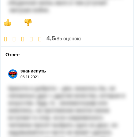
обыденная жизнь мало в чем уступает
матушке войне.
4,5
(85 оценок)
Ответ:
знаниепуть
06.11.2021
Красота и доброта – два, казалось бы, не
связанных друг с другом качества, которые в
искусстве, будь то , кинематограф или
живопись, на протяжении многих веков
вступают в спор. если современного
человека просят выбрать одно из двух, он
задумывается и часто не может сделать