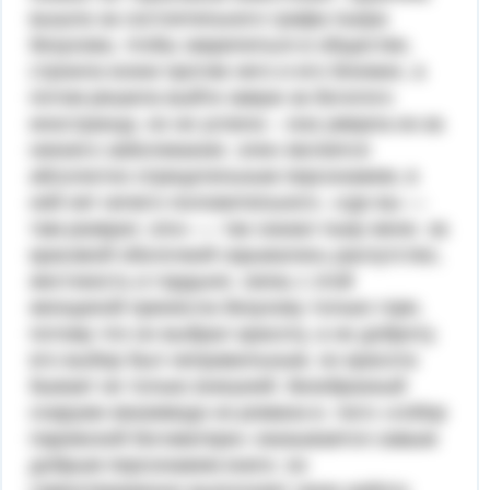
вышла за состоятельного графа пьера
безухова, чтобы закрепиться в обществе,
строила козни против него и его близких, а
потом решила выйти замуж за богатого
иностранца, но не успела – она умерла из-за
некоего заболевания. элен является
абсолютно отрицательным персонажем, в
ней нет ничего положительного. «где вы —
там разврат, зло» — так сказал пьер жене. за
красивой оболочкой скрывались распутство,
жестокость и гордыня. связь с этой
женщиной принесла безухову только горе,
потому что он выбрал красоту, а не доброту.
его выбор был неправильным. но красота
бывает не только внешней. безобразный
снаружи квазимодо из романа в. гюго «собор
парижской богоматери» оказывается самым
добрым персонажем книги. он