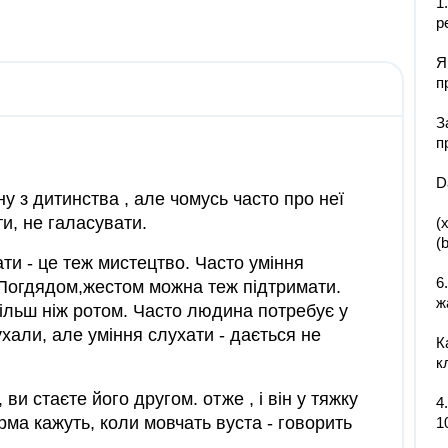
1
р
Я
п
З
п
D
у з дитинства , але чомусь часто про неї
и, не галасувати.
(
(
и - це теж мистецтво. Часто уміння
6
 Погдядом,жестом можна теж підтримати.
ж
ільш ніж ротом. Часто людина потребує у
лухали, але уміння слухати - дається не
К
к
 стаєте його другом. отже , і він у тяжку
4
ма кажуть, коли мовчать вуста - говорить
1