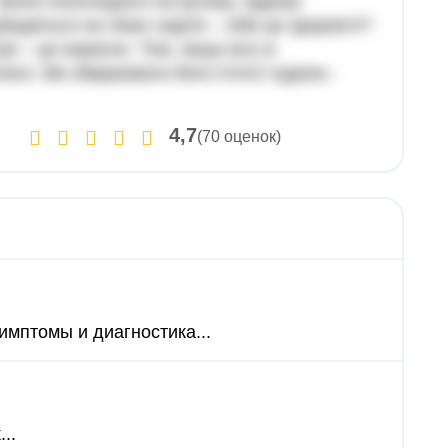
 трохи похолодало на вулиці, одразу
ведеться на ліках сидіти – хіба це здоров’я?
рі – це корисно. Тож, якщо все ж
ися. Ми збираємося біля п’ятої години.-
4,7
(70 оценок)
имптомы и диагностика...
..