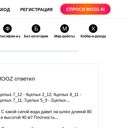
СПРОСИ MOZG AI
ВХОД
РЕГИСТРАЦИЯ
Ф
Б
М
Х
лософия-и-религия
Без категории
Мир-работы
Хобби-и-рукоделие
О
О
ые
бразование
Образование-и-коммуникации
OGZ ответил
целых 7_12 - 4целых 2_12; 4целых 8_11 -
целых 7_11; 7целых 5_9 - 2целых...
. С какой силой вода давит на шлюз длиной 80
 и высотой 40 м? Плотность...