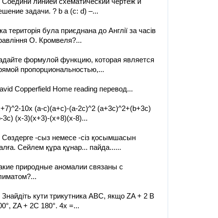
. Соедини линией схематический чертёж и
ешение задачи. ? b а (с: d) –...
ка територія була приєднана до Англії за часів
равління О. Кромвеля?...
адайте формулой функцию, которая является
рямой пропорциональностью,...
avid Copperfield Home reading перевод​...
x+7)^2-10x (a-c)(a+c)-(a-2c)^2 (a+3c)^2+(b+3c)
b-3c) (x-3)(x+3)-(x+8)(x-8)...
. Сөздерге -сыз немесе -сіз қосымшасын
алға. Сейлем құра құнар... пайда......
акие природные аномалии связаны с
лиматом?...
. Знайдіть кути трикутника АВС, якщо ZA + 2 В
00°, ZA + 2C 180°. 4х =...