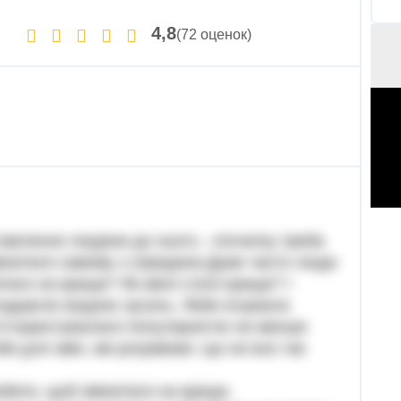
4,8
(72 оценок)
ставлення людини до нього.. спочатку треба
змінитися самому з середини.Дуже часто люди
тися на краще? Як мені стати краще? І
кладаючи жодних зусиль. Якби існувала
 б користувалася популярністю не менше
би для змін, ми розуміємо: що не все так
бити, щоб змінитися на краще.