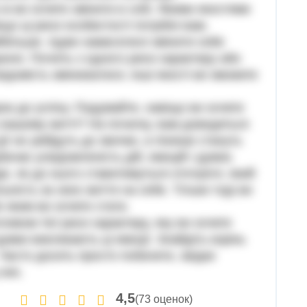
ж ви хочете змінити в собі. Якими якостями
що ці риси особистості потрібні вам.
айбільше. Адже намагатися змінити себе
ння. Почніть з одного риси характеру або
домість змінюватися, інші якості ви зможете
ок до успіху. Подумайте, навіщо ви хочете
 вашому житті? На початку, вам доведеться
ї не увійдуть до звички, а пізніше стануть
ачає усвідомленість дій, емоцій і думок.
е, як до нього ставитимуться оточуючі, який
ьність за своє життя на себе. Тільки тоді ви
 яким ви хочете стати.
пливом тієї риси характеру, яку ви хочете
 думки викликають ці емоції. Знайдіть корінь
 Часто досить просто побачити, звідки
них.
4,5
(73 оценок)