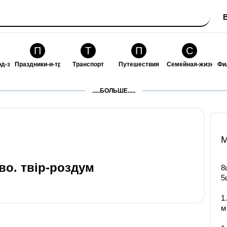
П
Т
П
С
од-за-собой
Праздники-и-традиции
Транспорт
Путешествия
Семейная-жизнь
Фи
З
К
Ф
П
.....БОЛЬШЕ.....
ошения
Здоровье
Кулинария-и-гостеприимство
Финансы-и-бизнес
Питомцы-и-животн
О
M
во. твiр-роздум
8
5
1
м