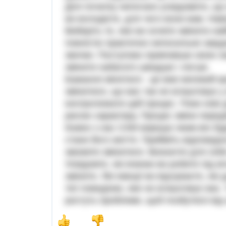
Для початку непогано усвідомити, що 
ви володієте, для чого вони вам. Наві
Виберіть те, яке ви хочете змінити н
повністю практично непосильне завда
звички. Поступово привчивши свою сві
змінити набагато швидше і легше.
Бажання мінятися - це вже великий кр
змінитися, що вас так не влаштовує у
контролювати цей процес. Поки нові ді
рисою характеру. Процес зміни передб
Кожен з нас САМ вирішує яким він буд
стане його життя. Прийміть відповідал
зможете змінитися. Визначте для себе
Усвідомте, які вчинки ви робите під в
змінити. Які емоції ви відчуваєте, які
тієї поведінки, яке не влаштовує вас.
ростуть проблеми, щоб позбутися від 