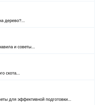
на дерево?...
авила и советы...
о скота...
веты для эффективной подготовки...