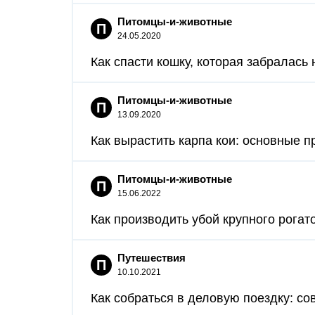
Питомцы-и-животные
П
24.05.2020
Как спасти кошку, которая забралась 
Питомцы-и-животные
П
13.09.2020
Как вырастить карпа кои: основные пр
Питомцы-и-животные
П
15.06.2022
Как производить убой крупного рогатог
Путешествия
П
10.10.2021
Как собраться в деловую поездку: со