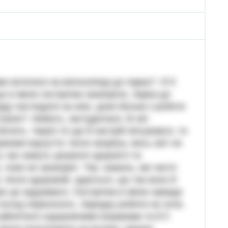
ами кататися на велосипеді до парку?- Я б
о в мене сестричка захворіла. Зараз до
буду наглядати за нею, доки батьки з роботи
трою?- Мабуть, застудилася. В неї
лить. Через те ще й настрій зіпсувався, то
иємні відчуття. Коли хворієш, весь світ не
 час кажуть цінувати здоров’я та
, поки не захворіє!- Так, нажаль, ми часто
. Коли здоровий, здається, що так воно й
 про це задумався. Сестричка в мене завжди
олод переносить. Зарядку робити не хоче,
зайнятися оздоровчими вправами та й її