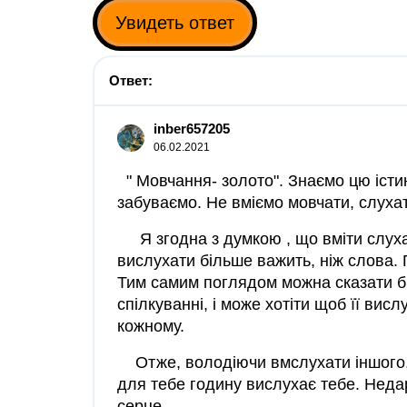
Увидеть ответ
Ответ:
inber657205
06.02.2021
" Мовчання- золото". Знаємо цю істин
забуваємо. Не вміємо мовчати, слухат
Я згодна з думкою , що вміти слухат
вислухати більше важить, ніж слова.
Тим самим поглядом можна сказати б
спілкуванні, і може хотіти щоб її вис
кожному.
Отже, володіючи вмслухати іншого, ви
для тебе годину вислухає тебе. Недар
серце.