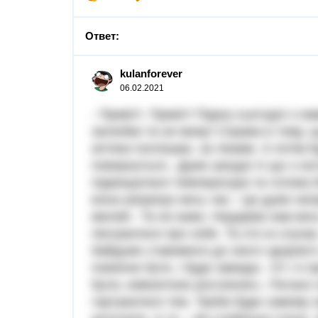
Ответ:
kulanforever
06.02.2021
- Привіт!- Привіт! Підеш сьогодні з н
залюбки та не можу! Справа в тому, щ
аптеки поспішаю, за ліками. А потім 
повернуться.- Дуже шкода! А що з сес
підвищилася температура та голова бо
вона капризує весь час.- Це дуже непр
милий.- Та не кажи. Недарма нам весь
піклуватися про себе. Та хто ж слухає
байдуже ставимося до свого здоров’я
повинне бути, і буде завжди.- От і я
була «кімнатною рослиною». Погано х
гартуватися теж. Треба буде самому 