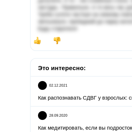
долучити. А то – які слабенькі стали,
застуда.- Правильно. А то весь час до
Треба гуляти частіше на свіжому повіт
звільнишся, приїжджай до парку катат
Буду старатися!
Это интересно:
02.12.2021
Как распознавать СДВГ у взрослых: с
28.09.2020
Как медитировать, если вы подросток.