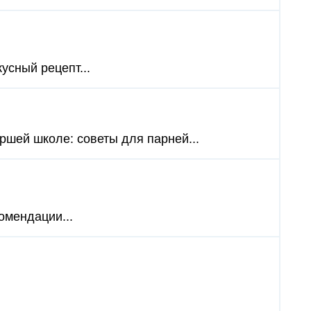
кусный рецепт...
аршей школе: советы для парней...
омендации...