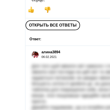
ОТКРЫТЬ ВСЕ ОТВЕТЫ
Ответ:
алина3894
06.02.2021
Для того щоб змінити світ навколо і 
змінити свої погляди на цей світ та 
задаються питанням: як швидко зміни
більшість хотіла б зробити це, не до
таблетка для покращення себе, вона
віагри. Але пошукавши чудодійні засо
просто.
Давайте подумаємо, що ж потрібно ро