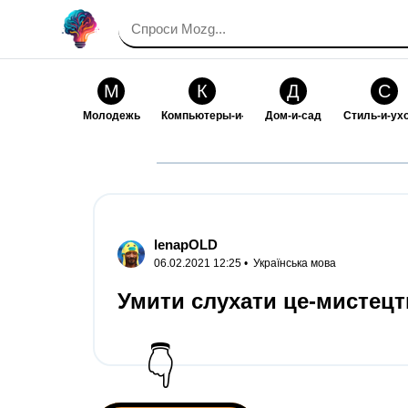
М
К
Д
С
Молодежь
Компьютеры-и-электроника
Дом-и-сад
Стиль-и-ух
И
В
Искусство-и-развлечения
Взаимоотн
lenapOLD
06.02.2021 12:25 •
Українська мова
Умити слухати це-мистецт
👇