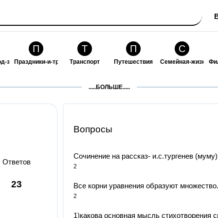
П
Т
П
С
од-за-собой
Праздники-и-традиции
Транспорт
Путешествия
Семейная-жизнь
Фи
З
К
Ф
П
.....БОЛЬШЕ.....
ошения
Здоровье
Кулинария-и-гостеприимство
Финансы-и-бизнес
Питомцы-и-животн
О
Вопросы
Сочинение на рассказ- и.с.тургенев (муму) 
Ответов
2
23
Все корни уравнения образуют множество.
2
1)какова основная мысль стихотворения см