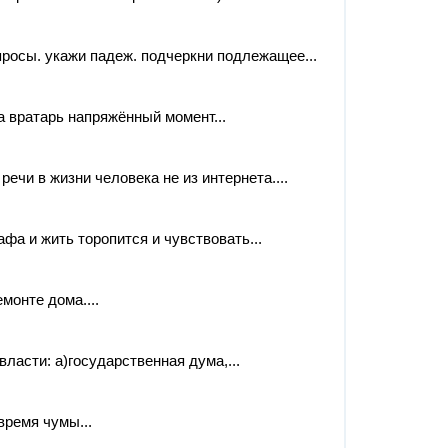
осы. укажи падеж. подчеркни подлежащее...
а вратарь напряжённый момент...
ечи в жизни человека не из интернета....
афа и жить торопится и чувствовать...
монте дома....
ласти: а)государственная дума,...
время чумы...