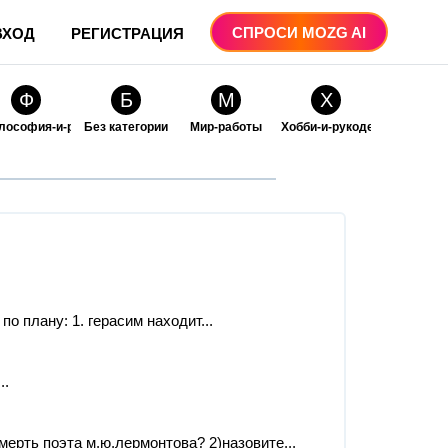
СПРОСИ MOZG AI
ВХОД
РЕГИСТРАЦИЯ
Ф
Б
М
Х
лософия-и-религия
Без категории
Мир-работы
Хобби-и-рукоделие
О
О
ые
бразование
Образование-и-коммуникации
по плану: 1. герасим находит...
..
ерть поэта м.ю.лермонтова? 2)назовите...