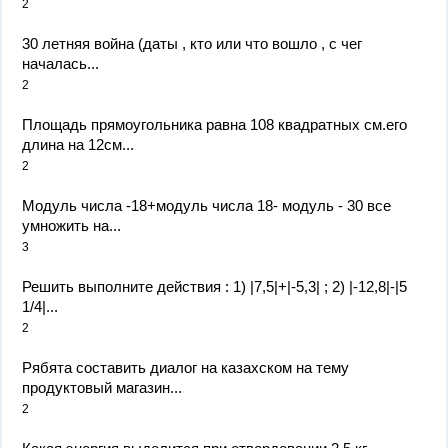
2
30 летняя война (даты , кто или что вошло , с чег
началась...
2
Площадь прямоугольника равна 108 квадратных см.его
длина на 12см...
2
Модуль числа -18+модуль числа 18- модуль - 30 все
умножить на...
3
Решить выполните действия : 1) |7,5|+|-5,3| ; 2) |-12,8|-|5
1/4|...
2
Рябята составить диалог на казахском на тему
продуктовый магазин...
2