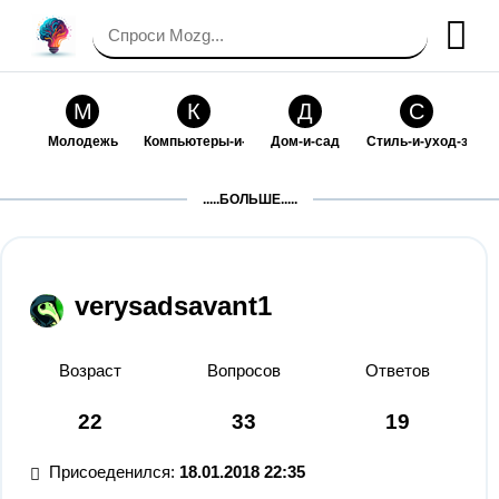
М
К
Д
С
Молодежь
Компьютеры-и-электроника
Дом-и-сад
Стиль-и-уход-за-со
П
Т
П
С
.....БОЛЬШЕ.....
Праздники-и-традиции
Транспорт
Путешествия
Семейная-жизнь
Ф
Б
М
Х
Философия-и-религия
Без категории
Мир-работы
Хобби-и-рукоделие
verysadsavant1
И
В
З
К
Искусство-и-развлечения
Взаимоотношения
Здоровье
Кулинария-и-госте
Возраст
Вопросов
Ответов
Ф
П
О
О
22
33
19
Финансы-и-бизнес
Питомцы-и-животные
Образование
Образование-и-ком
Присоеденился:
18.01.2018 22:35