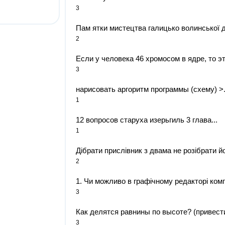
3
Пам ятки мистецтва галицько волинської де
2
Если у человека 46 хромосом в ядре, то это
3
нарисовать аргоритм программы (схему) >.
1
12 вопросов старуха изерьгиль 3 глава​...
1
Дібрати прислівник з двама не розібрати йо
2
1. Чи можливо в графічному редакторі ком
3
Как делятся равнины по высоте? (привести
3