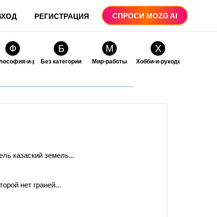
СПРОСИ MOZG AI
ВХОД
РЕГИСТРАЦИЯ
Ф
Б
М
Х
лософия-и-религия
Без категории
Мир-работы
Хобби-и-рукоделие
О
О
ые
бразование
Образование-и-коммуникации
ль казаский земель...
рой нет граней...