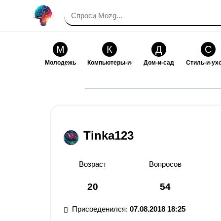
М
К
Д
С
Молодежь
Компьютеры-и-электроника
Дом-и-сад
Стиль-и-ух
И
В
Искусство-и-развлечения
Взаимоотн
Tinka123
Возраст
Вопросов
20
54
Присоеденился:
07.08.2018 18:25