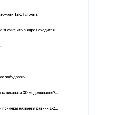
ржави 12-14 століття​...
 значит, что в ядре находится...
..
го забудовою​...
пас виконати 3D моделювання?...
 примеры названия равнин 1-2...