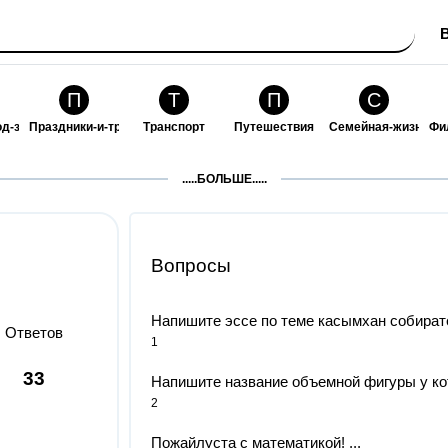
П
Т
П
С
од-за-собой
Праздники-и-традиции
Транспорт
Путешествия
Семейная-жизнь
Фи
З
К
Ф
П
.....БОЛЬШЕ.....
ошения
Здоровье
Кулинария-и-гостеприимство
Финансы-и-бизнес
Питомцы-и-животн
О
Вопросы
Напишите эссе по теме касымхан собирате
Ответов
1
33
Напишите название объемной фигуры у кото
2
Пожайлуста с математикой! ​...