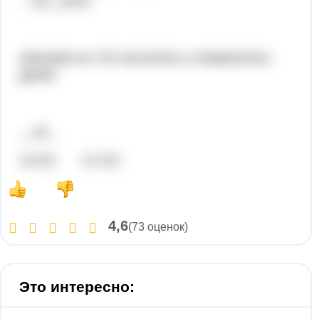
... 84__8414
умножим на √42 числитель и знаменатель
дроби
__42_
14√42 =3:√42
4,6
(73 оценок)
Это интересно: