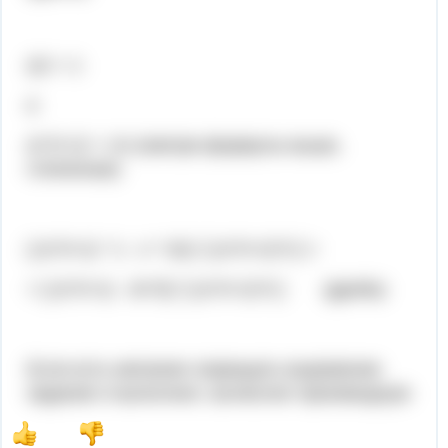
(x)' = 1
и
(x^2+1)' = 2x (смотри формулы выше,
степенная)
[ (x^2+1) * 1 - x * 2x] / [ (x^2+1)^2 ] =
= [ (x^2+1) - 2x^2] / [ (x^2+1)^2 ] (дробь)
Если есть желание сокращать выражение
задание я выполнил, вычислил производную