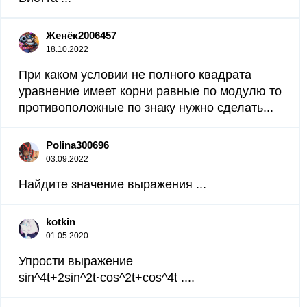
Женёк2006457
18.10.2022
При каком условии не полного квадрата
уравнение имеет корни равные по модулю то
противоположные по знаку нужно сделать​...
Polina300696
03.09.2022
Найдите значение выражения ​...
kotkin
01.05.2020
Упрости выражение
sin^4t+2sin^2t⋅cos^2t+cos^4t ....