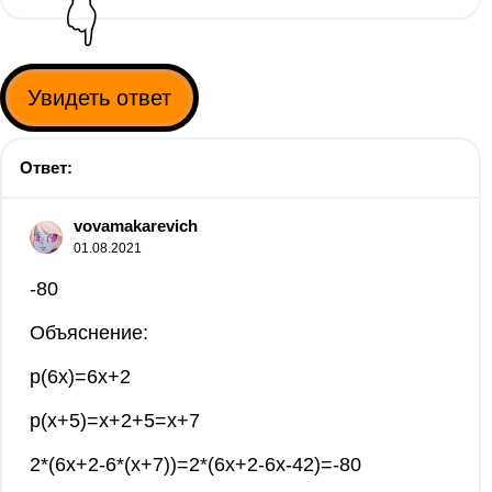
👇
Увидеть ответ
Ответ:
vovamakarevich
01.08.2021
-80
Объяснение:
p(6x)=6x+2
p(x+5)=x+2+5=x+7
2*(6x+2-6*(x+7))=2*(6x+2-6x-42)=-80