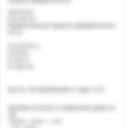
Среднее арифметическое
116:5=23,2
23,2-20=3,2
Медиана меньше среднего арифметического
на 3,2
2) S=(a²√3) :4
a²√3=4S
a²=4S:√3
а=√(4S:√3)
Как√18: √84 преобразовать к виду 3:√42
Умножим числитель и знаменатель дроби на
√84
√18√84 = 6√42 = √42