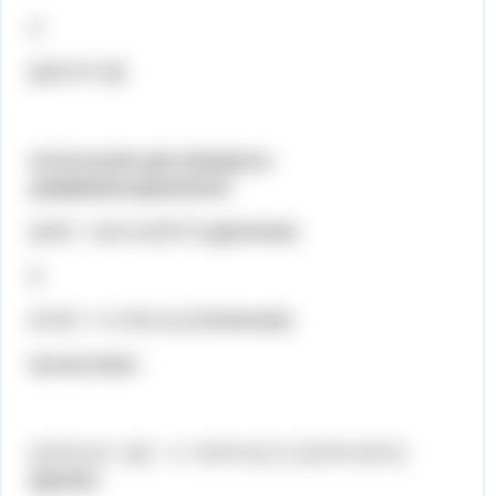
2
[x/(x^2+1)]'
используем две формулы
дифференцирования
(u/v)' = (vu'-uv')/v^2 (деление)
и
(x^n)' = n x^(n-1) (степенная)
вычисляем :
[ (x^2+1) * (x)' - x * (x^2+1)' ] / [ (x^2+1)^2 ]
(дробь)