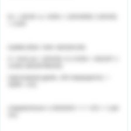
b1 = 18/100 q = b2/b1 = (18/10000) / (18/100)
= 1/100
(сумма убыв. геом. прогрессии)
S = b1/(1-q) = (18/100) / (1-1/100) = 18/(100* 1-
1/100) 18/(100*99/100)
(трехэтажная дробь, 100 сокращается) =
18/99 = 2/11
следовательно 1.18181818 = 1 + 2/11 = 1 цел
2/11