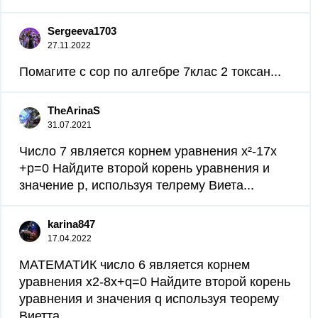
Sergeeva1703
27.11.2022
Помагите с сор по алгебре 7клас 2 токсан...
TheArinaS
31.07.2021
Число 7 является корнем уравнения х²-17х
+p=0 Найдите второй корень уравнения и
значение p, используя телрему Виета​...
karina847
17.04.2022
МАТЕМАТИК число 6 является корнем
уравнения х2-8х+q=0 Найдите второй корень
уравнения и значения q используя теорему
Виетта ​...