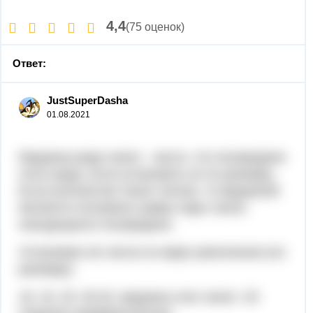
4,4
(75 оценок)
Ответ:
JustSuperDasha
01.08.2021
Медиана ряда чисел - число, что посередине
этого ряда, если установить их по ранжиру.
Если количество чисел четное, то медианой
является половина суммы пары чисел,
находящихся посередине.
Установим эти числа по мере увеличения (по
ранжиру)
16, 16, 20, 30.34, медиана этих чисел -20