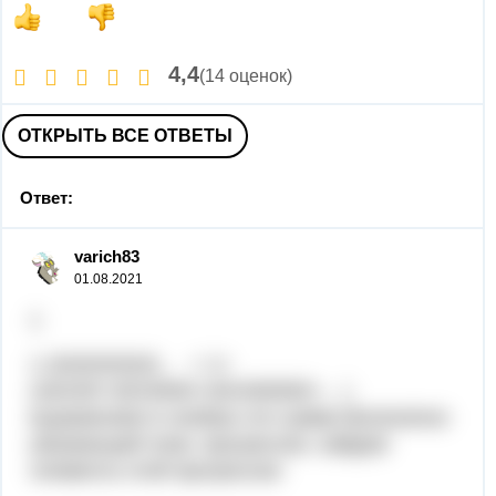
4,4
(14 оценок)
ОТКРЫТЬ ВСЕ ОТВЕТЫ
Ответ:
varich83
01.08.2021
1
1.1818181818... = 1+
(18/100+18/10000+18/1000000+... )
выражениее в скобках это сумма бесконечно
убывающей геом. прогрессии, найдем
элементы этой прогрессии: