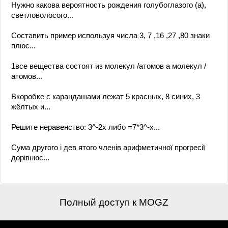
Нужно какова вероятность рождения голубоглазого (а),
светловолосого...
Составить пример используя числа 3, 7 ,16 ,27 ,80 знаки
плюс...
1все вещества состоят из молекул /атомов а молекул /
атомов...
Вкоробке с карандашами лежат 5 красных, 8 синих, 3
жёлтых и...
Решите неравенство: 3^-2x либо =7*3^-x...
Сума другого і дев ятого членів арифметичної прогресії
дорівнює...
Полный доступ к MOGZ