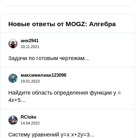
Новые ответы от MOGZ: Алгебра
аня2941
20.11.2021
Задачи по готовым чертежам...
максимилиан123098
19.01.2023
Найдите область определения функции у =
4х+5...
RCloke
14.04.2022
Систему уравнений у=х х+2у=3​...