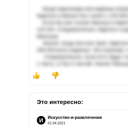
Когда персонажи ели варенье втроем
Карлсон и Винни-Пух съели 1-1/9=8/9
Если бы ели только Малыш и Карлсо
1/4=3/4. Следовательно, Карлсон съе
Малыша.
Значит, когда ели все трое, Карлсон 
3/9=5/9 всего варенья. Это означает
Следовательно, если есть будут то
1 часть, а Пух 5 частей. Значит Малы
Это интересно:
Искусство-и-развлечения
И
01.04.2021