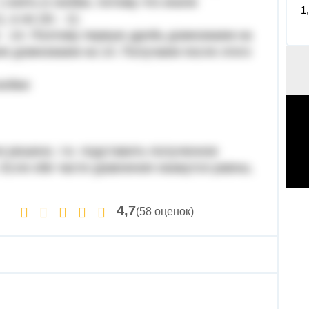
 взять в скобки, потому что иначе
1
 а не (3с - 1):
- 14. Поэтому первую дробь домножаем на
ния домножаем на 14. Получаем после этого
кобки:
и решено, т.е. подставить полученное
 Если обе части уравнения окажутся равны,
4,7
(58 оценок)