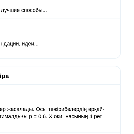
 лучшие способы...
ндации, идеи...
бра
белер жасалады. Осы тәжірибелердің әрқай-
ималдығы р = 0,6. X оқи- насының 4 рет
..