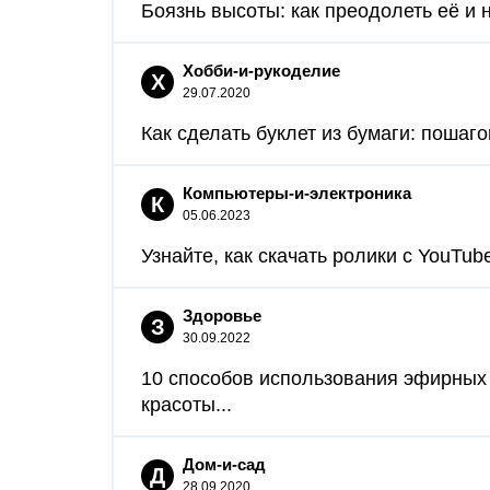
Боязнь высоты: как преодолеть её и 
Хобби-и-рукоделие
Х
29.07.2020
Как сделать буклет из бумаги: пошаг
Компьютеры-и-электроника
К
05.06.2023
Узнайте, как скачать ролики с YouTub
Здоровье
З
30.09.2022
10 способов использования эфирных
красоты...
Дом-и-сад
Д
28.09.2020