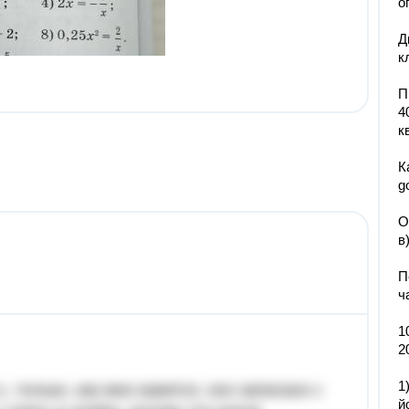
о
Д
к
П
4
к
К
g
О
в
П
ч
1
2
1
 только, как мне кажется, оно записано с
й