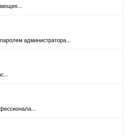
нающих...
 паролем администратора...
c...
офессионала...