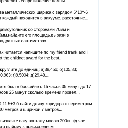
пределить сопротивление лампы....
ва металлических шарика с зарядом 5*10^-6
л каждый находится в вакууме. расстояние...
рямоугольник со сторонами 70мм и
0мм.найдите его площадь.вырази в
вадратных сантиметрах....
ак читается напишите по my friend frank and i
ot the childnet award for the best...
круглите до единиц: a)38,459; б)105,83;
)0,963; г)9,5004; д)29,48....
етя был в бассейне с 15 часов 35 минут до 17
асов 25 минут сколько времени провёл...
0-11 5+3 б найти длину коридора с периметром
00 метров и шириной 7 метров...
)визначте вагу вантажу масою 200кг під час
ого підйому з прискоренням