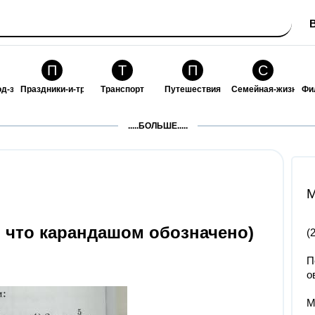
П
Т
П
С
од-за-собой
Праздники-и-традиции
Транспорт
Путешествия
Семейная-жизнь
Фи
З
К
Ф
П
.....БОЛЬШЕ.....
ошения
Здоровье
Кулинария-и-гостеприимство
Финансы-и-бизнес
Питомцы-и-животн
О
M
то что карандашом обозначено)
(
П
о
М