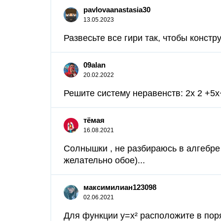
pavlovaanastasia30
13.05.2023
Развесьте все гири так, чтобы конст
09alan
20.02.2022
Решите систему неравенств: 2х 2 +5х+2
тёмая
16.08.2021
Солнышки , не разбираюсь в алгебре 
желательно обое)...
максимилиан123098
02.06.2021
Для функции y=x² расположите в порядк