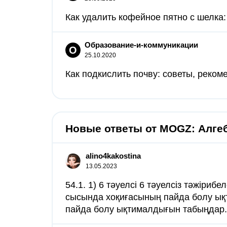
Как удалить кофейное пятно с шелка:
Образование-и-коммуникации
О
25.10.2020
Как подкислить почву: советы, рекоме
Новые ответы от MOGZ: Алге
alino4kakostina
13.05.2023
54.1. 1) 6 тәуелсі 6 тәуелсіз тәжіри
сысында хоқиғасының пайда болу ықт
пайда болу ықтималдығын табыңдар..