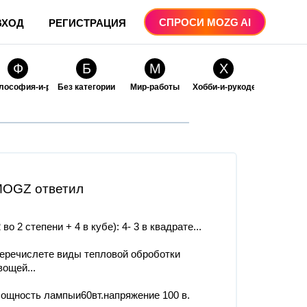
СПРОСИ MOZG AI
ВХОД
РЕГИСТРАЦИЯ
Ф
Б
М
Х
лософия-и-религия
Без категории
Мир-работы
Хобби-и-рукоделие
О
О
ые
бразование
Образование-и-коммуникации
OGZ ответил
2 во 2 степени + 4 в кубе): 4- 3 в квадрате...
еречислете виды тепловой оброботки
вощей...
ощность лампыи60вт.напряжение 100 в.