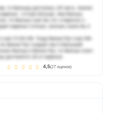
, то Малышу досталась 1/9 часть. Значит,
 варенья - в 8 раз больше, чем Малыш.
н, то Малыш съел бы 1/4, а Карлсон 1-
дает варенья столько, сколько съели бы 3
съел 3*1/9=3/9. Тогда Винни-Пух съел 8/9-
, что Винни-Пух съедает как 5 Малышей.
лько Малыш и Винни-Пух, то Малыш съест
шу достанется 1/6 от варенья.
4,5
(27 оценок)