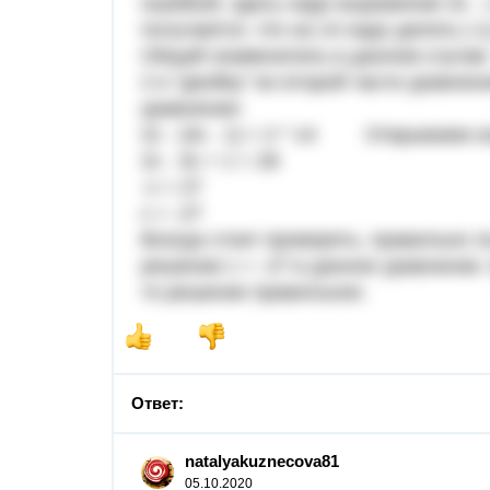
ошибкой, здесь надо выражение 3с - 1
получается, что на 14 надо делить (-1),
Общий знаменатель в данном случае 
2 и "двойку" во второй части уравне
уравнение:
2с - (3с - 1) = 2 * 14 Открываем с
2с - 3с + 1 = 28
-с = 27
с = -27
Всегда стоит проверять, правильно л
решение с = -27 в данное уравнение.
то решение правильное.
Ответ:
natalyakuznecova81
05.10.2020