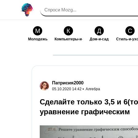
М
К
Д
С
Молодежь
Компьютеры-и-электроника
Дом-и-сад
Стиль-и-ух
И
В
Искусство-и-развлечения
Взаимоотн
Патрисия2000
05.10.2020 14:42 •
Алгебра
Сделайте только 3,5 и 6(
уравнение графическим