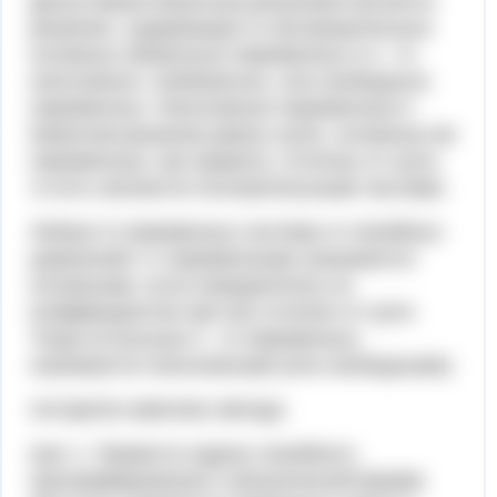
Допустимым базисным решением является
решение, содержащее m неотрицательных
основных (базисных) переменных и n - m
неосновных. (небазисных, или свободных)
переменных. Неосновные переменные в
базисном решении равны нулю, основные же
переменные, как правило, отличны от нуля,
то есть являются положительными числами.
Любые m переменных системы m линейных
уравнений с n переменными называются
основными, если определитель из
коэффициентов при них отличен от нуля.
Тогда остальные n - m переменных
называются неосновными (или свободными).
Алгоритм симплекс метода
Шаг 1. Привести задачу линейного
программирования к канонической форме.