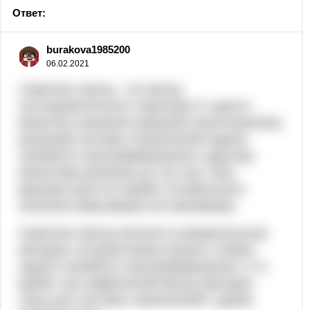
Ответ:
burakova1985200
06.02.2021
Симплекс метод - это метод
последовательного перехода от одного
базисного решения (вершины многогранника
решений) системы ограничений задачи
линейного программирования к другому
базисному решению до тех пор, пока
функция цели не примет оптимального
значения (максимума или минимума).
Симплекс-метод является универсальным
методом, которым можно решить любую
задачу линейного программирования, в то
время, как графический метод пригоден
лишь для системы ограничений с двумя