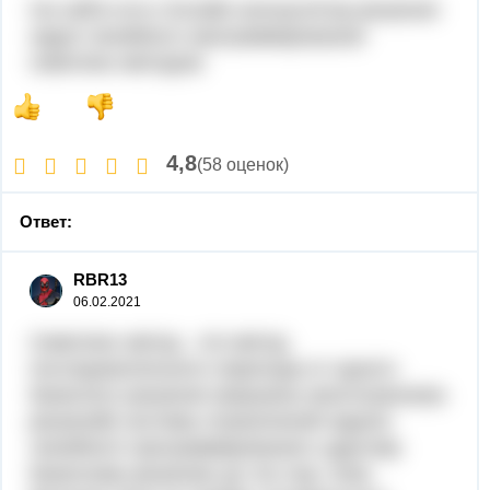
На сайте есть Онлайн калькулятор решения
задач линейного программирования
симплекс-методом.
4,8
(58 оценок)
Ответ:
RBR13
06.02.2021
Симплекс метод - это метод
последовательного перехода от одного
базисного решения (вершины многогранника
решений) системы ограничений задачи
линейного программирования к другому
базисному решению до тех пор, пока