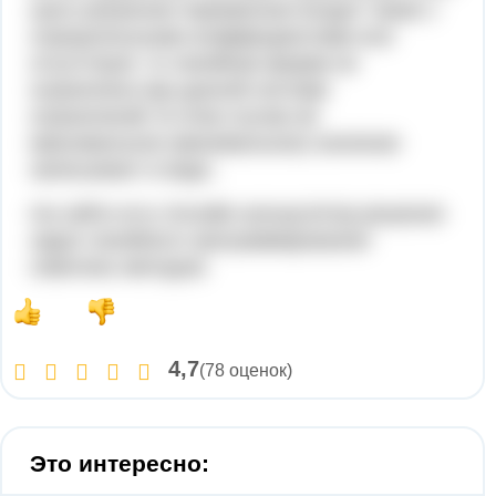
шага указанная переменная входит также с
отрицательными коэффициентами или
отсутствует, то линейная форма не
ограничена при данной системе
ограничений. В этом случае её
максимальное (минимальное) значение
записывают в виде .
На сайте есть Онлайн калькулятор решения
задач линейного программирования
симплекс-методом.
4,7
(78 оценок)
Это интересно: