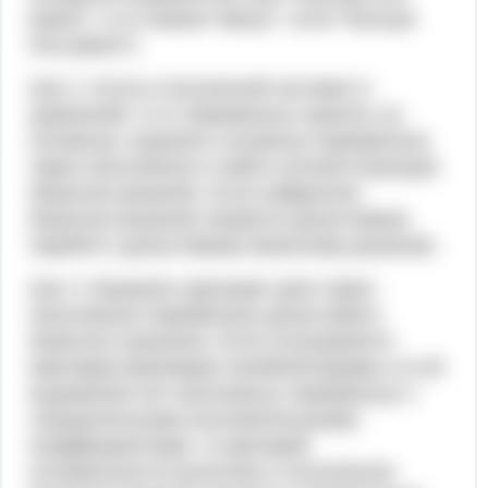
равно", и со знаком "минус", если "больше
или равно").
Шаг 2. Если в полученной системе m
уравнений, то m переменных принять за
основные, выразить основные переменные
через неосновные и найти соответствующее
базисное решение. Если найденное
базисное решение окажется допустимым,
перейти к допустимому базисному решению.
Шаг 3. Выразить функцию цели через
неосновные переменные допустимого
базисного решения. Если отыскивается
максимум (минимум) линейной формы и в её
выражении нет неосновных переменных с
отрицательными (положительными)
коэффициентами, то критерий
оптимальности выполнен и полученное