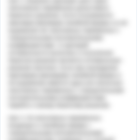
Шаг 3. Выразить функцию цели через
неосновные переменные допустимого
базисного решения. Если отыскивается
максимум (минимум) линейной формы и в её
выражении нет неосновных переменных с
отрицательными (положительными)
коэффициентами, то критерий
оптимальности выполнен и полученное
базисное решение является оптимальным -
решение окончено. Если при нахождении
максимума (минимума) линейной формы в
её выражении имеется одна или несколько
неосновных переменных с отрицательными
(положительными) коэффициентами,
перейти к новому базисному решению.
Шаг 4. Из неосновных переменных,
входящих в линейную форму с
отрицательными (положительными)