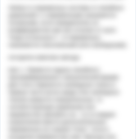
Любые m переменных системы m линейных
уравнений с n переменными называются
основными, если определитель из
коэффициентов при них отличен от нуля.
Тогда остальные n - m переменных
называются неосновными (или свободными).
Алгоритм симплекс метода
Шаг 1. Привести задачу линейного
программирования к канонической форме.
Для этого перенести свободные члены в
правые части (если среди этих свободных
членов окажутся отрицательные, то
соответствующее уравнение или
неравенство умножить на - 1) и в каждое
ограничение ввести дополнительные
переменные (со знаком "плюс", если в
исходном неравенстве знак "меньше или