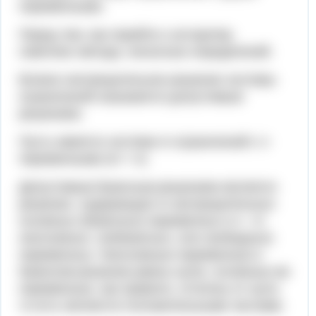
переменными.
Перед тем, как перейти к алгоритму
симплекс метода, несколько определений.
Всякое неотрицательное решение системы
ограничений называется допустимым
решением.
Пусть имеется система m ограничений с n
переменными (m < n).
Допустимым базисным решением является
решение, содержащее m неотрицательных
основных (базисных) переменных и n - m
неосновных. (небазисных, или свободных)
переменных. Неосновные переменные в
базисном решении равны нулю, основные же
переменные, как правило, отличны от нуля,
то есть являются положительными числами.