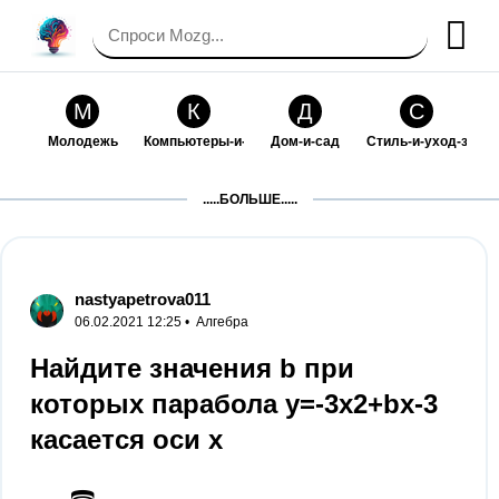
М
К
Д
С
Молодежь
Компьютеры-и-электроника
Дом-и-сад
Стиль-и-уход-за-со
П
Т
П
С
.....БОЛЬШЕ.....
Праздники-и-традиции
Транспорт
Путешествия
Семейная-жизнь
Ф
Б
М
Х
Философия-и-религия
Без категории
Мир-работы
Хобби-и-рукоделие
nastyapetrova011
06.02.2021 12:25 •
Алгебра
И
В
З
К
Искусство-и-развлечения
Взаимоотношения
Здоровье
Кулинария-и-госте
Найдите значения b при
которых парабола y=-3x2+bx-3
Ф
П
О
О
Финансы-и-бизнес
Питомцы-и-животные
Образование
Образование-и-ком
касается оси x