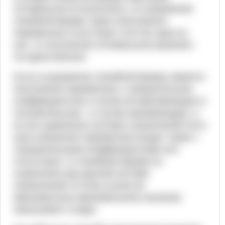
оптимальности выполнен), а в выражении
линейной формы через неосновные
переменные отсутствует хотя бы одна из
них, то полученное оптимальное решение -
не единственное.
Если в выражении линейной формы имеется
неосновная переменная с отрицательным
коэффициентом в случае её максимизации (с
положительным - в случае минимизации), а
во все уравнения системы ограничений этого
шага указанная переменная входит также с
отрицательными коэффициентами или
отсутствует, то линейная форма не
ограничена при данной системе
ограничений. В этом случае её
максимальное (минимальное) значение
записывают в виде .