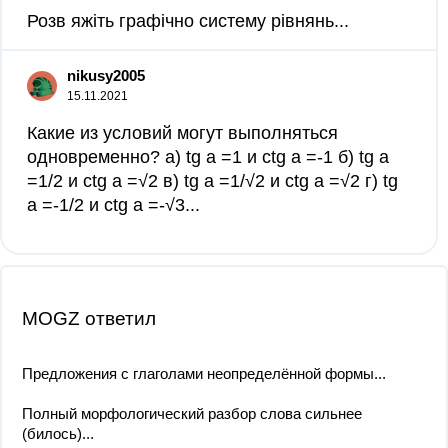
Розв яжіть графічно систему рівнянь​...
nikusy2005
15.11.2021
Какие из условий могут выполняться
одновременно? а) tg a =1 и ctg a =-1 б) tg a
=1/2 и ctg a =√2 в) tg a =1/√2 и ctg a =√2 г) tg
a =-1/2 и ctg a =-√3...
MOGZ ответил
Предложения с глаголами неопределённой формы...
Полный морфологический разбор слова сильнее
(билось)...