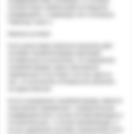
коэффициентами, выбирают ту, которой
соответствует наибольший (по модулю)
коэффициент, и переводят её в основные.
Переход к шагу 2.
Важные условия
Если допустимое базисное решение даёт
оптимум линейной формы (критерий
оптимальности выполнен), а в выражении
линейной формы через неосновные
переменные отсутствует хотя бы одна из
них, то полученное оптимальное решение -
не единственное.
Если в выражении линейной формы имеется
неосновная переменная с отрицательным
коэффициентом в случае её максимизации (с
положительным - в случае минимизации), а
во все уравнения системы ограничений этого