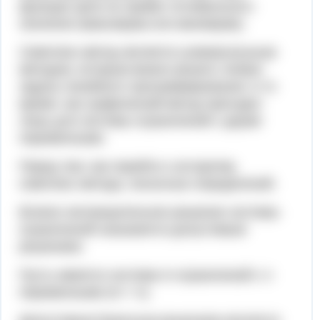
функция цели не примет оптимального
значения (максимума или минимума).
Симплекс-метод является универсальным
методом, которым можно решить любую
задачу линейного программирования, в то
время, как графический метод пригоден
лишь для системы ограничений с двумя
переменными.
Перед тем, как перейти к алгоритму
симплекс метода, несколько определений.
Всякое неотрицательное решение системы
ограничений называется допустимым
решением.
Пусть имеется система m ограничений с n
переменными (m < n).