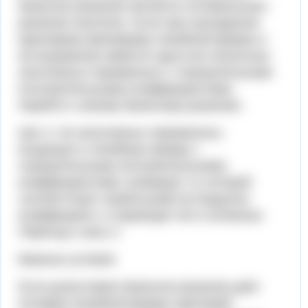
базисное решение является оптимальным -
решение окончено. Если при нахождении
максимума (минимума) линейной формы в
её выражении имеется одна или несколько
неосновных переменных с отрицательными
(положительными) коэффициентами,
перейти к новому базисному решению.
Шаг 4. Из неосновных переменных,
входящих в линейную форму с
отрицательными (положительными)
коэффициентами, выбирают ту, которой
соответствует наибольший (по модулю)
коэффициент, и переводят её в основные.
Переход к шагу 2.
Важные условия
Если допустимое базисное решение даёт
оптимум линейной формы (критерий