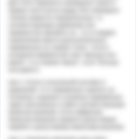
Для этого перенести свободные члены в
правые части (если среди этих свободных
членов окажутся отрицательные, то
соответствующее уравнение или
неравенство умножить на - 1) и в каждое
ограничение ввести дополнительные
переменные (со знаком "плюс", если в
исходном неравенстве знак "меньше или
равно", и со знаком "минус", если "больше
или равно").
Шаг 2. Если в полученной системе m
уравнений, то m переменных принять за
основные, выразить основные переменные
через неосновные и найти соответствующее
базисное решение. Если найденное
базисное решение окажется допустимым,
перейти к допустимому базисному решению.