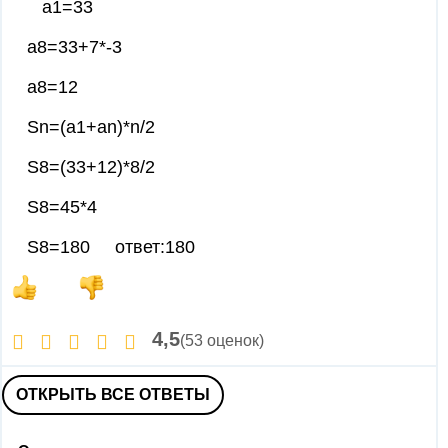
а1=33
а8=33+7*-3
а8=12
Sn=(а1+аn)*n/2
S8=(33+12)*8/2
S8=45*4
S8=180 ответ:180
4,5
(53 оценок)
ОТКРЫТЬ ВСЕ ОТВЕТЫ