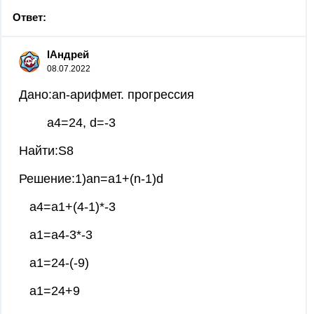
Ответ:
lАндрей
08.07.2022
Дано:аn-арифмет. прогрессия
а4=24, d=-3
Найти:S8
Решение:1)аn=а1+(n-1)d
а4=а1+(4-1)*-3
а1=а4-3*-3
а1=24-(-9)
а1=24+9