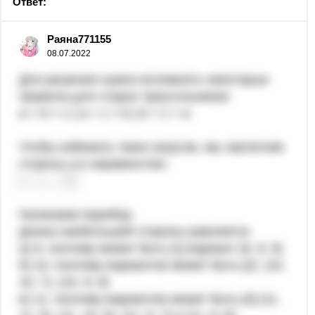
Ответ:
Раяна771155
08.07.2022
Для решения нужно вспомнить некоторые
правила для сторон треугольников:
a + b > c | a + c > b | b + c > a
Чтобы избежать таких казусов, мы заключим
сторону a в неравенство:
Начинаем перебор:
Длина наибольшей стороны равняется
а) 9, поэтому может быть [1] вариант (9, 9, 9)
б) 10, поэтому вариантов может быть [2] (10,
10, 7), (10, 9, 8)
в) 11, поэтому вариантов может быть [4] (11,