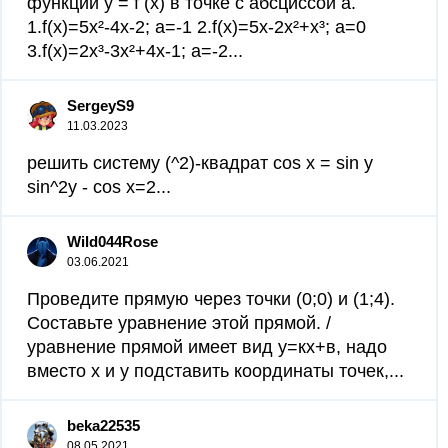
функции у = f (х) в точке с абсциссой а.
1.f(x)=5x²-4x-2; a=-1 2.f(x)=5x-2x²+x³; a=0
3.f(x)=2x³-3x²+4x-1; a=-2​...
SergeyS9
11.03.2023
решить систему (^2)-квадрат cos x = sin y
sin^2y - cos x=2​...
Wild044Rose
03.06.2021
Проведите прямую через точки (0;0) и (1;4).
Составьте уравнение этой прямой. /
уравнение прямой имеет вид у=кх+в, надо
вместо х и у подставить координаты точек,...
beka22535
08.05.2021