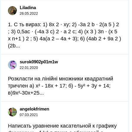
Liladina
26.05.2022
1. С ть вираз: 1) 8х 2 · ху; 2) -3а 2 b · 2(а 5 ) 2
; 3) 0,5ас · (-4а 3 с) 2 · а 2 с; 4) (х 3 ) 3n · (х 5
х n+1 ) 2 ; 5) 4а(а 2 – 4а + 3); 6) (4ab 2 + 9a 2 )
(2b...
surok0902p01m1w
22.01.2020
Розкласти на лінійні множники квадратний
тричлен a) x² - 18x + 17; б) - 5y² + 3y + 14;
в)9x²-30x+25...
angelokfrimen
07.03.2021
Написать уравнение касательной к графику