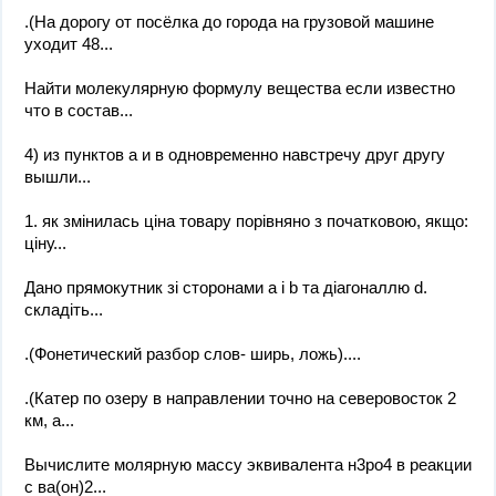
.(На дорогу от посёлка до города на грузовой машине
уходит 48...
Найти молекулярную формулу вещества если известно
что в состав...
4) из пунктов а и в одновременно навстречу друг другу
вышли...
1. як змінилась ціна товару порівняно з початковою, якщо:
ціну...
Дано прямокутник зі сторонами a і b та діагоналлю d.
складіть...
.(Фонетический разбор слов- ширь, ложь)....
.(Катер по озеру в направлении точно на северовосток 2
км, а...
Вычислите молярную массу эквивалента н3ро4 в реакции
с ва(он)2...