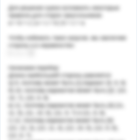
Для решения нужно вспомнить некоторые
правила для сторон треугольников:
a + b > c | a + c > b | b + c > a
Чтобы избежать таких казусов, мы заключим
сторону a в неравенство:
Начинаем перебор:
Длина наибольшей стороны равняется
а) 9, поэтому может быть [1] вариант (9, 9, 9)
б) 10, поэтому вариантов может быть [2] (10,
10, 7), (10, 9, 8)
в) 11, поэтому вариантов может быть [4] (11,
11, 5), (11, 10, 6), (11, 9, 7) и (11, 8, 8).
г) 12, поэтому вариантов может быть [5]
(12, 12, 3), (12, 11, 4), (12, 10, 5), (12, 9, 6),
(12, 8, 7).