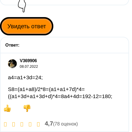
👇
Увидеть ответ
Ответ:
V369906
08.07.2022
a4=a1+3d=24;
S8=(a1+a8)/2*8=(a1+a1+7d)*4=
((a1+3d+a1+3d+d)*4=8a4+4d=192-12=180;
4,7
(78 оценок)