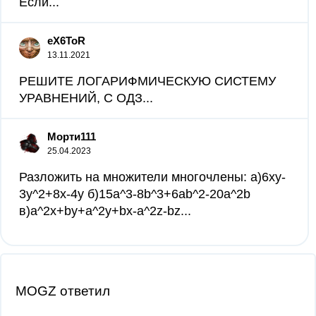
Если...
eX6ToR
13.11.2021
РЕШИТЕ ЛОГАРИФМИЧЕСКУЮ СИСТЕМУ
УРАВНЕНИЙ, С ОДЗ...
Морти111
25.04.2023
Разложить на множители многочлены: а)6xy-
3y^2+8x-4y б)15a^3-8b^3+6ab^2-20a^2b
в)a^2x+by+a^2y+bx-a^2z-bz...
MOGZ ответил