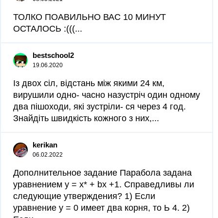
ТОЛКО ПОАВИЛЬНО ВАС 10 МИНУТ
ОСТАЛОСЬ :(((...
bestschool2
19.06.2020
Із двох сіл, відстань між якими 24 км,
вирушили одно- часно назустріч один одному
два пішоходи, які зустріли- ся через 4 год.
Знайдіть швидкість кожного з них,...
kerikan
06.02.2022
Дополнительное задание Парабола задана
уравнением у = х* + bx +1. Справедливы ли
следующие утверждения? 1) Если
уравнение у = 0 имеет два корня, то Ь 4. 2)