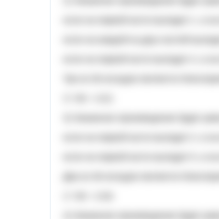
2) Указанное произведение будет рав
если на первой кости выпадет 1, а на
если на каждой из двух костей выпаде
если на первой кости выпадет 4, а на
Три из 36 исходов являются благопр
3 / 36 = 1/12.
3) Указанное произведение будет рав
если на первой кости выпадет 2, а на
если на первой кости выпадет 5, а на
Два из 36 исходов являются благопр
2 / 36 = 1/18.
4) Указанное произведение будет рав