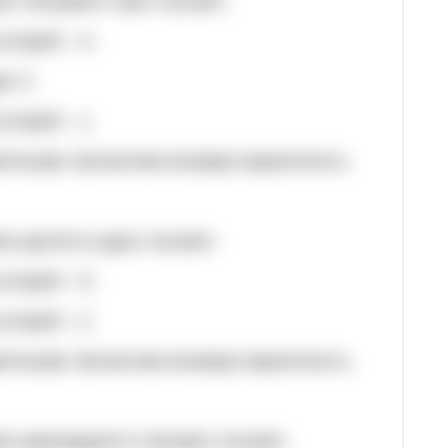
но четырем в трех случаях:
 второй – 4;
т 2;
 второй – 1.
иятными. Вычислим искомую вероятность.
но десяти в двух случаях:
 второй – 5;
 второй – 2.
иятными. Вычислим искомую вероятность.
но двенадцати в четырех случаях: