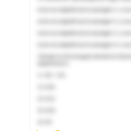
если на первой кости выпадет 2, а на
если на первой кости выпадет 3, а на
если на первой кости выпадет 4, а на
если на первой кости выпадет 6, а на
Четыре из 36 исходов являются бла
вероятность.
4 / 36 = 1/9.
1) 1/18;
2) 1/12;
3) 1/18;
4) 1/9.