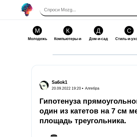
М
К
Д
С
Молодежь
Компьютеры-и-электроника
Дом-и-сад
Стиль-и-ух
И
В
Искусство-и-развлечения
Взаимоотн
Sa6ok1
20.09.2022 19:20 •
Алгебра
Гипотенуза прямоугольног
один из катетов на 7 см м
площадь треугольника.