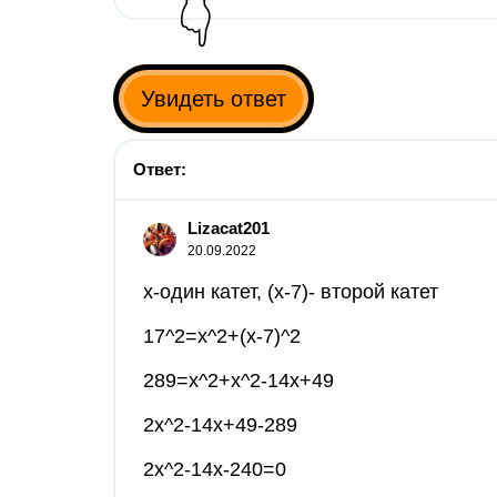
👇
Увидеть ответ
Ответ:
Lizacat201
20.09.2022
х-один катет, (х-7)- второй катет
17^2=х^2+(х-7)^2
289=х^2+х^2-14х+49
2х^2-14х+49-289
2х^2-14х-240=0