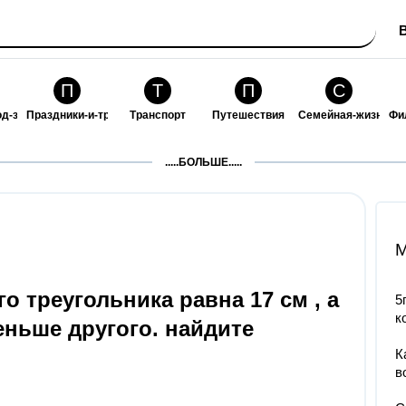
П
Т
П
С
од-за-собой
Праздники-и-традиции
Транспорт
Путешествия
Семейная-жизнь
Фи
З
К
Ф
П
.....БОЛЬШЕ.....
ошения
Здоровье
Кулинария-и-гостеприимство
Финансы-и-бизнес
Питомцы-и-животн
О
M
о треугольника равна 17 см , а
5
к
еньше другого. найдите
К
в