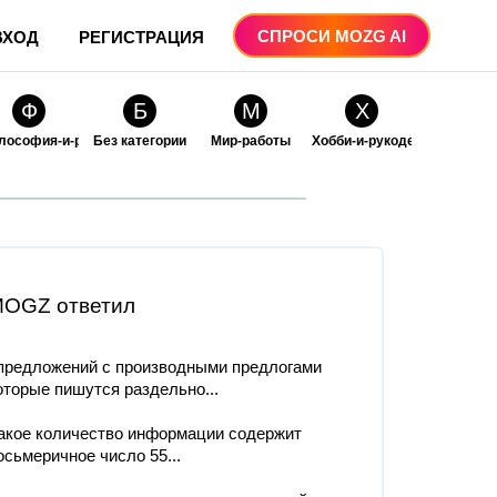
СПРОСИ MOZG AI
ВХОД
РЕГИСТРАЦИЯ
Ф
Б
М
Х
лософия-и-религия
Без категории
Мир-работы
Хобби-и-рукоделие
О
О
ые
бразование
Образование-и-коммуникации
OGZ ответил
предложений с производными предлогами
оторые пишутся раздельно...
акое количество информации содержит
осьмеричное число 55...