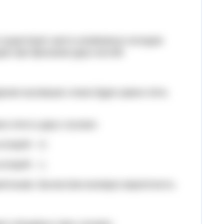
 существует шесть возможных исходов.
ов при бросании двух костей.
дение выпавших очков будет равно пяти,
но пяти в двух случаях:
 второй – 5;
 второй – 1.
иятными. Вычислим искомую вероятность.