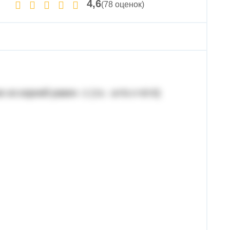
4,6
(78 оценок)
 из корней равен -1 (т.к. -a+b-c+d=0)