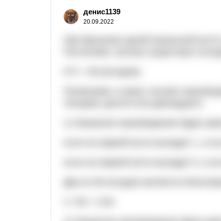
денис1139
20.09.2022
При бросании одной игральной кости
Посчитаем, сколько существует исход
6^2 = 36 (исходов).
Посмотрим, в каких случаях произве
четырем, десяти или двенадцати.
1) Указанное произведение будет рав
если на первой кости выпадет 1, а на
если на первой кости выпадет 5, а на
Два из 36 исходов являются благопр
2 / 36 = 1/18.