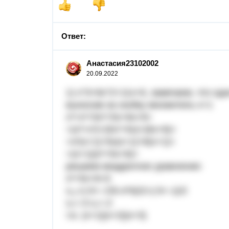
Ответ:
Анастасия23102002
20.09.2022
1) х^3+6х^2+11х+6, замечаем, что один
выносим за скобку множитель x+1
x³+x²+5x²+5x+6x+6=
=(x³+x²)+(5x²+5x)+(6x+6)=
=x²(x+1)+5x(x+1)+6(x+1)=
=(x+1)(x²+5x+6)=
решаем квадратное уравнение:
x²+5x+6=0
x₁₂=(-5+-√25-4*6)/2=(-5+-1)/2
x₁=-3 x₂=-2
т.е. (x+1)(x+2)(x+3)