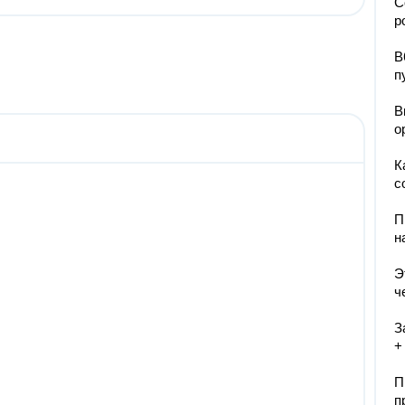
С
р
В
п
В
о
К
с
П
н
Э
ч
З
+
П
п