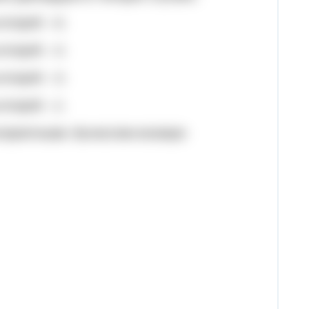
 второй – 6;
 второй – 4;
 второй – 3;
 второй – 2.
гоприятными. Вычислим искомую