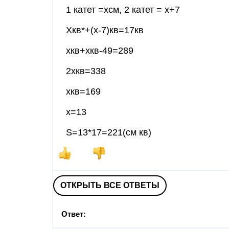
1 катет =хсм, 2 катет = х+7
Хкв*+(х-7)кв=17кв
хкв+хкв-49=289
2хкв=338
хкв=169
х=13
S=13*17=221(см кв)
ОТКРЫТЬ ВСЕ ОТВЕТЫ
Ответ: