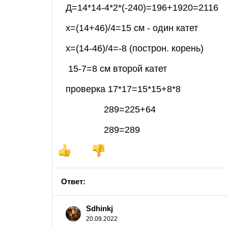
Д=14*14-4*2*(-240)=196+1920=2116
х=(14+46)/4=15 см - один катет
х=(14-46)/4=-8 (построн. корень)
15-7=8 см второй катет
проверка 17*17=15*15+8*8
289=225+64
289=289
Ответ:
Sdhinkj
20.09.2022