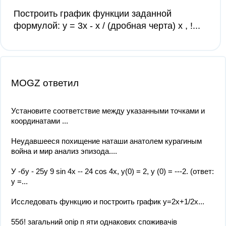
Построить график функции заданной
формулой: y = 3x - x / (дробная черта) x , !...
MOGZ ответил
Установите соответствие между указанными точками и
координатами ​...
Неудавшееся похищение наташи анатолем курагиным
война и мир анализ эпизода....
У -бу - 25y 9 sin 4x -- 24 cos 4x, y(0) = 2, y (0) = ---2. (ответ:
у =...
Исследовать функцию и построить график y=2x+1/2x...
55б! загальний опір п яти однакових споживачів