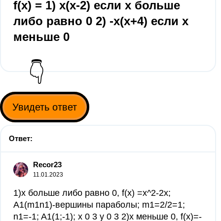
f(x) = 1) x(x-2) если x больше
либо равно 0 2) -x(x+4) ecли x
меньше 0
👇
Увидеть ответ
Ответ:
Recor23
11.01.2023
1)x больше либо равно 0, f(x) =х^2-2х;
А1(m1n1)-вершины параболы; m1=2/2=1;
n1=-1; A1(1;-1); х 0 3 у 0 3 2)x меньше 0, f(x)=-