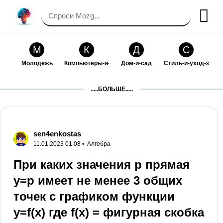
М
К
Д
С
Молодежь
Компьютеры-и-электроника
Дом-и-сад
Стиль-и-уход-за-со
П
Т
П
С
.....БОЛЬШЕ.....
Праздники-и-традиции
Транспорт
Путешествия
Семейная-жизнь
Ф
Б
М
Х
Философия-и-религия
Без категории
Мир-работы
Хобби-и-рукоделие
sen4enkostas
11.01.2023 01:08 •
Алгебра
И
В
З
К
Искусство-и-развлечения
Взаимоотношения
Здоровье
Кулинария-и-госте
При каких значения p прямая
y=p имеет не менее 3 общих
Ф
П
О
О
Финансы-и-бизнес
Питомцы-и-животные
Образование
Образование-и-ком
точек с графиком функции
y=f(x) где f(x) = фигурная скобка