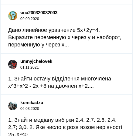
яна200320032003
09.09.2020
Дано линейное уравнение 5х+2у=4.
Выразите переменную х через у и наоборот,
переменную у через х...
umnyjchelovek
01.11.2021
1. Знайти остачу відділення многочлена
x^3+x^2 - 2х +8 на двочлен х+2.​...
komikadza
06.03.2020
1. Знайти медіану вибірки 2,4; 2,7; 2,6; 2,4;
2,7; 3,0. 2. Яке число є розв язком нерівності
25-X²≤0...