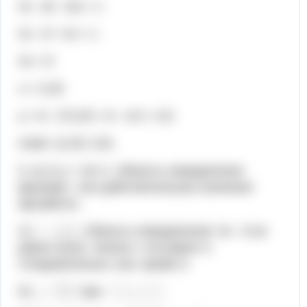
2x - (8 - 2x) = 1
2x - 8 + 2x = 1
4x = 9
x = 2,25
y = 8 - 2*2,25 = 8 - 4,5 = 3,5
ответ: (2,25; 3,5)
5. а) 1) y = 3x+1. Область определения
функции - все действительные значения
аргумента.
2)
. Область определения: 3x - 9 не
равно нулю. Значит, x не равен 3.
Следовательно, все, кроме 3.
б)
при