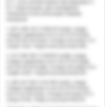
β, γ - углы соответственно при вершинах A,
B, C треугольника. Для нахождения
косинусов углов используем теорему
косинусов:
1. BC²=AB²+AC²-2*AB*AC*cos(α), откуда
следует уравнение 25=4+16-2*2*4*cos(α),
или 25=20-16*cos(α). Отсюда 16*cos(α)=-5 и
cos(α)=-5/16. Тогда α=arccos(-5/16)≈108°.
2. AC²=AB²+BC²-2*AB*BC*cos(β), откуда
следует уравнение 16=4+25-2*2*5*cos(β),
или 16=29-20*cos(β). Отсюда 20*cos(β)=13 и
cos(β)=13/20. Тогда β=arccos(13/20)≈49°.
3. AB²=AC²+BC²-2*AC*BC*cos(γ), откуда
следует уравнение 4=16+25-2*4*5*cos(γ),
или 4=41-40*cos(γ). Отсюда 40*cos(γ)=37 и
cos(γ)=37/40. Тогда γ=arccos(37/40)≈22°