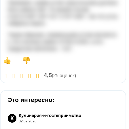
Проверка: сумма углов треугольника должна
быть равна 180°. В нашем случае
α+β+γ≈108°+49°+22°=179°≈180°, так что углы
найдены верно.
Таким образом, наименьшим углом является
γ. Его косинус равен 37/40=0,925, а его
градусная величина - ≈22°.
4,5
(25 оценок)
Это интересно:
Кулинария-и-гостеприимство
К
02.02.2020