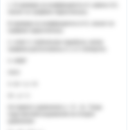
1. В примере а) коэффициенты k= равны 0,5,
значит их графики параллельны.
В примере в) коэффициенты k=5, значит их
графики параллельны.
2. ответ 3. Кубическая парабола, ветви
графика расположены в 1 и 3 четвертях.
3. АБВГ
2413
4. 2x + y = 8
2x - y = 1
Из первого уравнения y = 8 - 2x. Тогда
подставляем выражение во второе
уравнение: