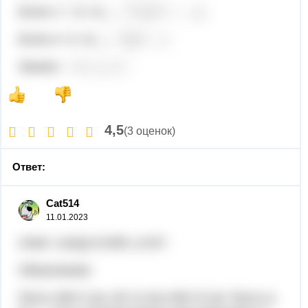
Если x = -5, то
Если х= 3, то
Значит,
4,5
(3 оценок)
Ответ:
Cat514
11.01.2023
ответ: cos(γ)=0,925, γ≈22°.
Объяснение:
Пусть АВ=2 см, AC=4 см и BC=5 см. Пусть α,