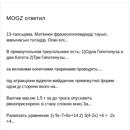
MOGZ ответил
13-тапсырма. Мәтіннен фразеологизмдерді тауып,
мағынасын түсіндір. Оған елі...
В прямоугольном треугольнике есть: 1)Одна Гипотенуза и
два Катета 2)Три Гипотенузы...
за великими копитними тваринами проводять:​...
під атракціони відвели майданчик прямокутної форми
одна ді сторони якого на...
Вантаж масою 1.5 т за до троса опускають
рівноприскорено зі стану спокою вниз.За...
Развязать уравнение 1) 9x-7=6x+14 2) 3(4-2x) +6 = -2x
+4...