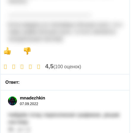
писать).
____________________________
Если каждое из слагаемых больше нуля, то и
сама сумма больше нуля, то есть является
натуральным числом)
4,5
(100 оценок)
Ответ:
mnadezhkin
07.09.2022
Найдём точку пересечения графиков, решив
систему:
2x - y = 1