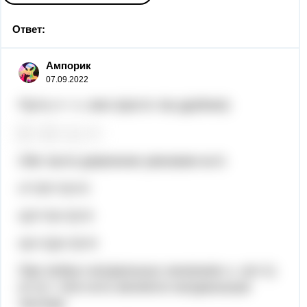
Ответ:
Ампорик
07.09.2022
Пусть n = x, мне просто так удобнее)
Обе части уравнение умножим на 6:
х³+3х²+2х>0
х(х²+3х+2)>0
х(х+1)(х+2)>0
При любых натуральных значениях х, х(х+1)
(х+2) > 0(то есть является натуральным
числом)