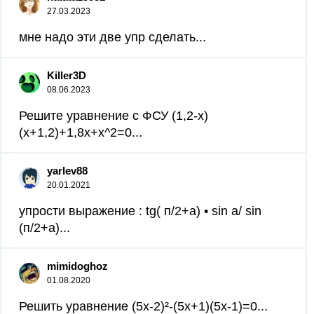
27.03.2023
мне надо эти две упр сделать​...
Killer3D
08.06.2023
Решите уравнение с ФСУ (1,2-х)
(х+1,2)+1,8х+х^2=0...
yarlev88
20.01.2021
упрости выражение : tg( п/2+а) • sin a/ sin
(п/2+а)...
mimidoghoz
01.08.2020
Решить уравнение (5x-2)²-(5x+1)(5x-1)=0​...