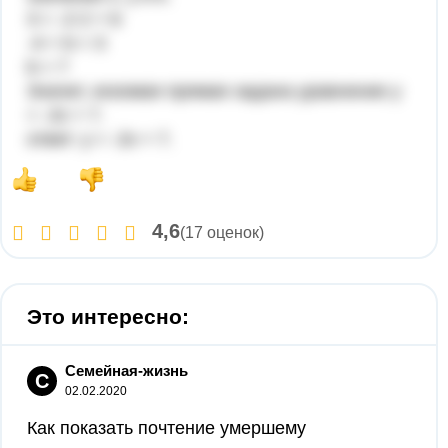
3 = -2·2 + b
-4 + b = 3
b = 7
Значит, искомая прямая задана уравнение y
= -2x + 7.
ответ: y = -2x + 7.
4,6
(17 оценок)
Это интересно:
Семейная-жизнь
С
02.02.2020
Как показать почтение умершему