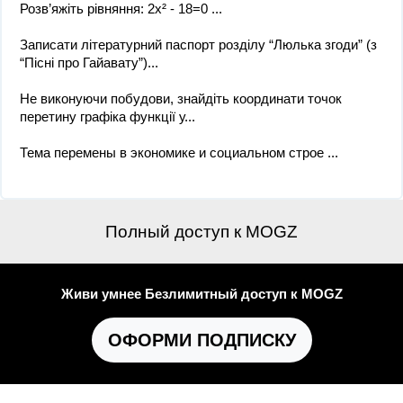
Розв’яжіть рівняння: 2х² - 18=0 ​...
Записати літературний паспорт розділу “Люлька згоди” (з
“Пісні про Гайавату”)...
Не виконуючи побудови, знайдіть координати точок
перетину графіка функції у...
Тема перемены в экономике и социальном строе ​...
Полный доступ к MOGZ
Живи умнее Безлимитный доступ к MOGZ
ОФОРМИ ПОДПИСКУ