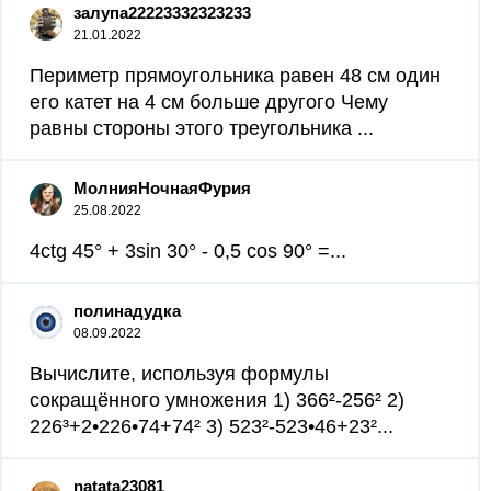
залупа22223332323233
21.01.2022
Периметр прямоугольника равен 48 см один
его катет на 4 см больше другого Чему
равны стороны этого треугольника ​...
МолнияНочнаяФурия
25.08.2022
4сtg 45° + 3sin 30° - 0,5 cos 90° =...
полинадудка
08.09.2022
Вычислите, используя формулы
сокращённого умножения 1) 366²-256² 2)
226³+2•226•74+74² 3) 523²-523•46+23²​...
natata23081