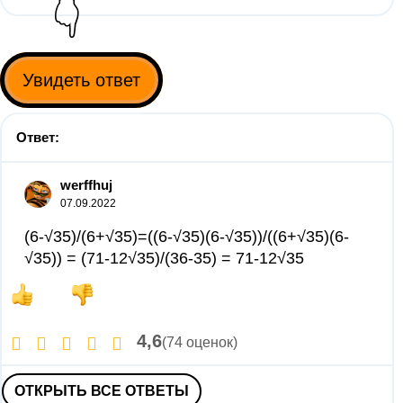
👇
Увидеть ответ
Ответ:
werffhuj
07.09.2022
(6-√35)/(6+√35)=((6-√35)(6-√35))/((6+√35)(6-
√35)) = (71-12√35)/(36-35) = 71-12√35
4,6
(74 оценок)
ОТКРЫТЬ ВСЕ ОТВЕТЫ