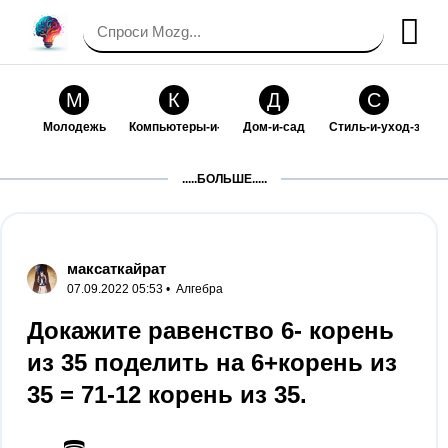
М
К
Д
С
Молодежь
Компьютеры-и-электроника
Дом-и-сад
Стиль-и-уход-за-со
П
Т
П
С
.....БОЛЬШЕ.....
Праздники-и-традиции
Транспорт
Путешествия
Семейная-жизнь
Ф
Б
М
Х
Философия-и-религия
Без категории
Мир-работы
Хобби-и-рукоделие
максаткайрат
07.09.2022 05:53 •
Алгебра
И
В
З
К
Искусство-и-развлечения
Взаимоотношения
Здоровье
Кулинария-и-госте
Докажите равенство 6- корень
из 35 поделить на 6+корень из
Ф
П
О
О
Финансы-и-бизнес
Питомцы-и-животные
Образование
Образование-и-ком
35 = 71-12 корень из 35.