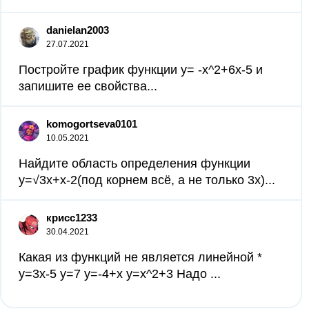
danielan2003
27.07.2021
Постройте график функции у= -х^2+6х-5 и
запишите ее свойства...
komogortseva0101
10.05.2021
Найдите область определения функции
y=√3x+x-2(под корнем всё, а не только 3x)...
крисс1233
30.04.2021
Какая из функций не является линейной *
у=3х-5 у=7 у=-4+х у=х^2+3 Надо ​...