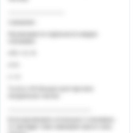
___________________
2 решение :
Рассмотрим по отдельности каждое
слагаемое:
х³/6 > 0 | *6
х³>0
х > 0
То есть х³/6 больше нуля при всех
натуральных числах.
____________________________
Если рассмотреть остальные 2 слагаемых,
то там будет тоже самое(мне просто лень