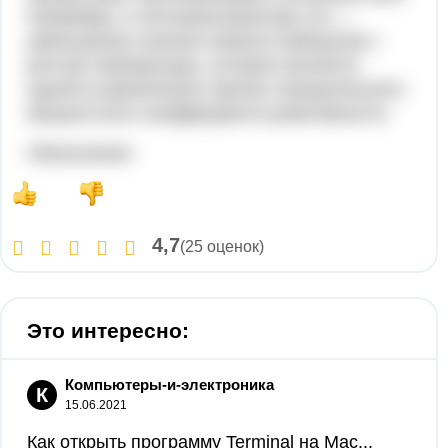
Например, в тепловом реакторе это —
уменьшение сечения захвата нейтронов с
ростом температуры, которое является
одной из физических причин отрицательного
мощностного коэффициента реактивности.
Объяснение:
4,7
(25 оценок)
Это интересно:
Компьютеры-и-электроника
К
15.06.2021
Как открыть программу Terminal на Mac...