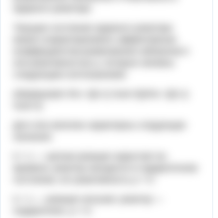
ядерного реактора
Текущее состояние ядерного реактора
можно охарактеризовать эффективным
коэффициентом размножения нейтронов k
или реактивностью ρ, которые связаны
следующим соотношением:
{\displaystyle \rho ={{k-1} \over k}}\rho ={{k-1}
\over k}
Для этих величин характерны следующие
значения:
k > 1 — цепная реакция нарастает во
времени, реактор находится в надкритичном
состоянии, его реактивность ρ > 0;
k < 1 — реакция затухает, реактор —
подкритичен, ρ < 0;