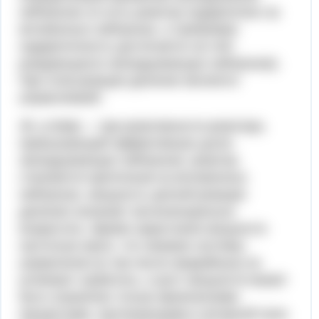
нейтронов (то есть реактор подкритичен на
мгновенных нейтронах, а требуемая
надкритичность достигается за счёт
рождающихся запаздывающих нейтронов).
При этом реакция деления является
управляемой;
3б. ρ>βэф — при реактивности реактора,
превышающей эффективную долю
запаздывающих нейтронов, реактор
становится критичным на мгновенных
нейтронах, мощность цепной реакции
деления начинает экспоненциально
возрастать. Время нарастания мощности
настолько мало, что никакие системы
управления (в том числе аварийные) не
успевают сработать, и рост мощности может
быть ограничен только физическими
процессами, протекающими в активной зоне.