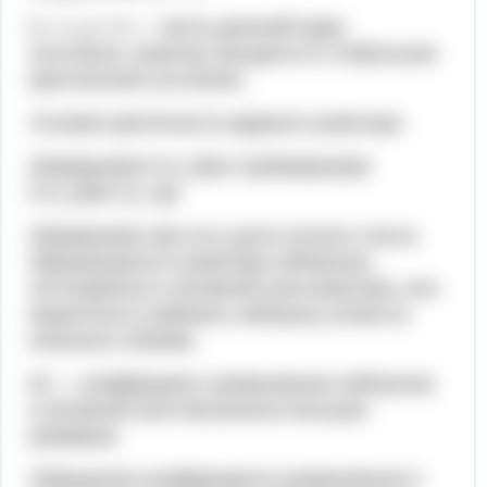
k = 1, ρ = 0 — число делений ядер
постоянно, реактор находится в стабильном
критическом состоянии.
Условие критичности ядерного реактора:
{\displaystyle k=k_{0}w=1}{\displaystyle
k=k_{0}w=1}, где
{\displaystyle w}w есть доля полного числа
образующихся в реакторе нейтронов,
поглощённых в активной зоне реактора, или
вероятность избежать нейтрону утечки из
конечного объёма.
k0 — коэффициент размножения нейтронов
в активной зоне бесконечно больших
размеров.
Обращение коэффициента размножения в