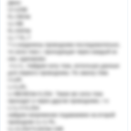
Дано:
U=120B
R₁=36Ом
U₁=9B
R₂=64Ом
U₂-? R₃-?
Т к соединены проводники последовательно,
то сила тока І, проходящая через каждый из
них, одинакова
І=І₁=І₂. Найдем силу тока, используя данные
для первого проводника. По закону Ома
І=U/R
I₁=U₁/R₁
I₁=9B/36Ом=0,25А Такая же сила тока
проходит и через другие проводники, т е
I₁=I₂=I=0,25A
найдем напряжение подаваемое на второй
проводник U₂=I₂*R₂
U₂=0,25А*0,64Ом=16В