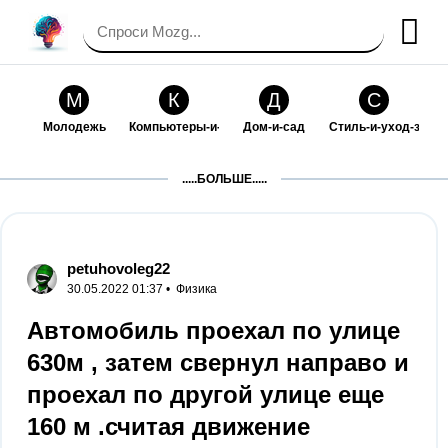
М
К
Д
С
Молодежь
Компьютеры-и-электроника
Дом-и-сад
Стиль-и-уход-за-со
П
Т
П
С
.....БОЛЬШЕ.....
Праздники-и-традиции
Транспорт
Путешествия
Семейная-жизнь
Ф
Б
М
Х
Философия-и-религия
Без категории
Мир-работы
Хобби-и-рукоделие
petuhovoleg22
30.05.2022 01:37 •
Физика
И
В
З
К
Искусство-и-развлечения
Взаимоотношения
Здоровье
Кулинария-и-госте
Автомобиль проехал по улице
630м , затем свернул направо и
Ф
П
О
О
Финансы-и-бизнес
Питомцы-и-животные
Образование
Образование-и-ком
проехал по другой улице еще
160 м .считая движение