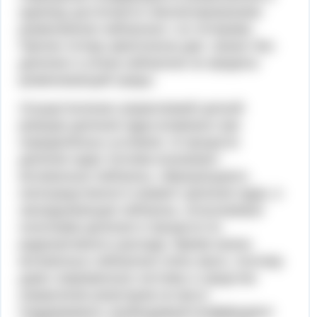
единицу достигается сбалансированием
размножения нейтронов с их потерями.
Причин потерь фактически две: захват без
деления и утечка нейтронов за пределы
размножающей среды.
Осуществление управляемой цепной
реакции деления ядра возможно при
определённых условиях. В процессе
деления ядер топлива возникают
мгновенные нейтроны, образующиеся
непосредственно в момент деления ядра, и
запаздывающие нейтроны, испускаемые
осколками деления в процессе их
радиоактивного распада. Время жизни
мгновенных нейтронов очень мало, поэтому
даже современные системы и средства
управления реактором не могут
поддерживать необходимый коэффициент