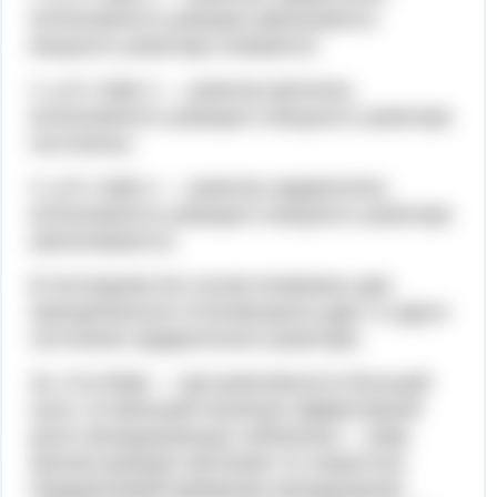
интенсивность реакции уменьшается,
мощность реактора снижается;
2. ρ=0, Кэф=1 — реактор критичен,
интенсивность реакции и мощность реактора
постоянны;
3. ρ>0, Кэф>1 — реактор надкритичен,
интенсивность реакции и мощность реактора
увеличиваются.
В последнем (3) случае возможны два
принципиально отличающихся друг от друга
состояния надкритичного реактора:
3а. 0<ρ<βэф — при реактивности большей
нуля, но меньшей значения эффективной
доли запаздывающих нейтронов — βэф,
цепная реакция протекает со скоростью,
определяемой временем запаздывания