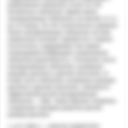
размножения нейтронов только за счёт
мгновенных нейтронов. Время жизни
запаздывающих нейтронов составляет от 0,1
до 10 секунд. За счёт значительного времени
жизни запаздывающих нейтронов система
управления успевает переместить стержни-
поглотители, поддерживая тем самым
необходимый коэффициент размножения
нейтронов (реактивность). Отношение числа
запаздывающих нейтронов, вызвавших
реакцию деления в данном поколении, ко
всему числу нейтронов, вызвавших реакцию
деления в данном поколении, называется
эффективной долей запаздывающих
нейтронов — βэф. Таким образом, возможны
следующие сценарии развития цепной
реакции деления:
1. ρ<0, Кэф<1 — реактор подкритичен,