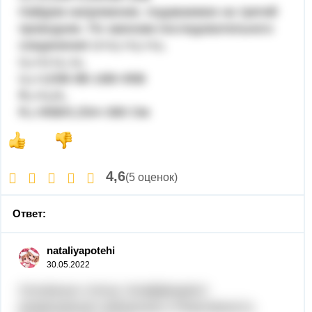
Найдем напряжение, подаваемое на третий
проводник. По законам последовательного
соединения U=U₁+U₂+U₃
U₃=U-U₁-U₂
U₃=120B-9B-16B=95B
R₃=U₃/I₃
R₃=95В/0,25А=380 Ом
4,6
(5 оценок)
Ответ:
nataliyapotehi
30.05.2022
Oсновные статьи: Коэффициент
размножения нейтронов и Реактивность