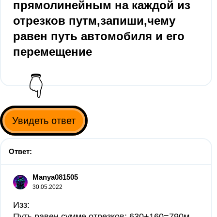
прямолинейным на каждой из
отрезков путм,запиши,чему
равен путь автомобиля и его
перемещение
👇
Увидеть ответ
Ответ:
Manya081505
30.05.2022
Изз:
Путь равен сумме отрезков: 630+160=790м