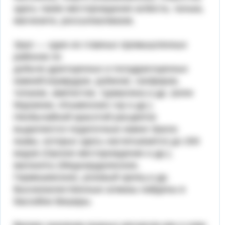
здесь также месторождения асбеста, талька,
магнезита, россыпиалмазов.
Урал — один из главных промышленных
районов по
добыче драгоценных и полудрагоценных
камней:изумрудов, рубинов, сапфиров,
топазов, аметистов, турмалина и др. (копи
Мурзинки, Ильменских гор и др.).
Необычайной красотой расцветок
выделяются поделочные камни Урала:
яшмы, которых здесь насчитывается до 200
видов (Орское месторождение и др.),
малахиты (Медноруднянское,
Гермешевское), розовый орлец и др.
Высококачественные алмазы найдены в
бассейне Вишеры.