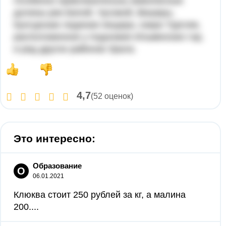
Особенно привлекательны живописные
долины рек Белой, Чусовой, Вишеры,
Кунгурская ледяная пещера, озеро Тургояк,
расположенное у подножия Ильменских гор,
и ряд других районов Урала.
4,7
(52 оценок)
Это интересно:
Образование
О
06.01.2021
Клюква стоит 250 рублей за кг, а малина
200....