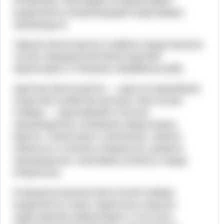
Илимская), благодаря которым район
выделяет­ся концентрацией энергоёмких
производств.
Чёрная металлургия в районе представлена
только передельной ме­таллургией
(Красноярск и Петровск-Забайкальский).
Цветная металлургия — одна из важнейших
отраслей хозяйства ре­гиона. Восточная
Сибирь — крупнейший в России
производитель алю­миния (Красноярск,
Братск, Саяногорск и Шелехов), никеля,
кобальта и платины (Норильск), развито
производство глинозёма (Ачинск) и меди
(Норильск).
В машиностроении Восточной Сибири
выделяются лишь отдельные отрасли:
судостроение (Красноярск и Усть-Кут),