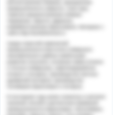
вагоностроение (Аба­кан), авиационная
промышленность (Иркутск, Улан-Удэ),
тяжёлое маши­ностроение (Абакан,
Черемхово, Иркутск, Дарасун),
комбайностроение (Красноярск). Материал с
сайта http://worldofschool.ru
Среди отраслей химической
промышленности Восточно-Сибирского
экономического района наибольшее
развитие получили: основная химия (Ачинск
и Усолье-Сибирское), нефтеперера­ботка
(Ачинск и Ангарск), производство азотных
удобрений (Ангарск); производство
полимеров (Красноярск и Ангарск).
В последние годы резко снизилось в регионе
значение лесной и целлюлозно-бумажной
промышленности (Красноярск, Лесосибирск,