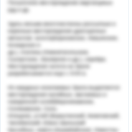
Полуночное месторождение марганцевых
руд и др.
Здесь весьма многочисленны россыпные и
коренные месторождения драгоценных
металлов: золота(Березовское, Невьянское,
Кочкарское и
др.), платины (Нижнетагильское,
Сысертское, Заозерное и др.), серебра.
Месторождения золота на Урале
разрабатываются еще с XVIII в.
Из нерудных ископаемых Урала выделяются
месторождения калийных, магниевых и
поваренной солей(Верхнекамское,
Соликамское, Соль-
Илецкое), углей (Воркутинский, Кизеловский,
Челябинский, Южно-Уральский
бассейны), нефти (Ишимбайское). Известны