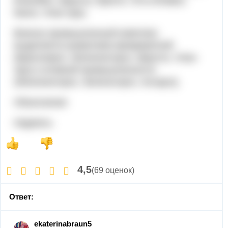
Ени­сейск, Иркутск, Братск, Усть-Илимск,
Канск, Улан-Удэ).
Военно-промышленный комплекс
выделяется развитием авиаракетной
(Красноярск, Железногорск, Иркутск, Улан-
Удэ) и атомной промыш­ленности
(Железногорск, Зеленогорск, Ангарск).
Объяснение:
Надеюсь
4,5
(69 оценок)
Ответ:
ekaterinabraun5