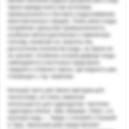
Велико значение водных ресурсов рек и озер
Урала прежде всего как источника
промышленного и бытового водоснабжения
многочисленных городов. Очень много воды
потребляет уральская промышленность,
особенно металлургическая и химическая,
поэтому, несмотря на, казалось бы,
достаточное количество воды, на Урале ее
не хватает. Особенно острый дефицит воды
наблюдается в восточных предгорьях
Среднего и Южного Урала, где водность рек,
стекающих с гор, невелика.
Большая часть рек Урала пригодна для
лесосплава, но очень немногие
используются для судоходства. Частично
судоходны Белая, Уфа, Вишера, Тобол, а в
высокую воду — Тавда с Сосьвой и Лозьвой
и Тура. Уральские реки представляют