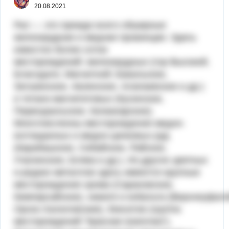
20.08.2021
Рал — это прежде всего обширные
железорудная и медная провинции. Здесь
известно более сотни
месторождений: железорудных (гор Высокой,
Благодати, Магнитной; Бакальское,
Зигазинское, Авзянское, Алапаевское и др.)
и титано-магнетитовых (Кусинское,
Первоуральское, Качканарское).
Многочисленны месторождения медно-
колчеданных и медно-цинковых руд
(Карабашское, Сибайское, Райское,
Учалинское, Блява и др.). Из других цветных
и редких металлов здесь имеются крупные
месторождения хрома (Сарановское,
Кемпирсайское), никеля и кобальта (Верхнеуфал
Орско-Халиловские), бокситов (группа
месторождений "Красная Шапочка"),