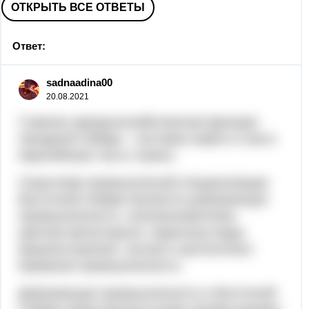
ОТКРЫТЬ ВСЕ ОТВЕТЫ
Ответ:
sadnaadina00
20.08.2021
Главная народнохозяйственная функция
Западной Сибири – поставка нефти и газа в
европейскую часть страны.
Отраслями промышленной специализации
Восточной Сибири явля­ются добывающая
промышленность, электроэнергетика,
цветная метал­лургия, отдельные виды
машиностроения, лесная и целлюлозно-
бумаж­ная промышленность.
Добывающая промышленность в Восточной