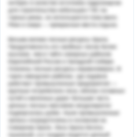
интерес в качестве источника гидроэнергии
для строительства небольших ГЭС на
горных реках, но используются пока мало.
Реки и озера — прекрасные места отдыха.
Весьма велики лесные ресурсы Урала.
Продуктивность его хвойных лесов более
высокая, чем в тайге северных районов
Европейской России и Западной Сибири.
Освоены лесные ресурсы неравномерно. В
горно-заводских районах, где издавна
работают промышленные предприятия —
крупные потребители леса, вблизи сплавных
путей и железных дорог большая часть
ценных лесных массивов неоднократно
подвергалась рубке. Ныне промышленные
запасы сосредоточены в основном на
Северном Урале. Леса Урала богаты
пушниной, а в тундрах водится ценный