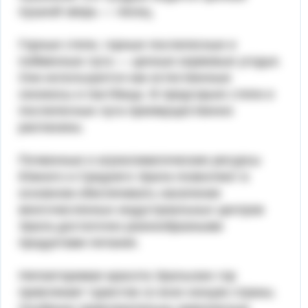
пушной зверь — песец.
Горные степи, горные послелесные и
пойменные луга — ценные кормовые угодья.
Они используются как естественные
сенокосы и пастбища. В предгорьях степи и
послелесные луга преимущественно
распаханы.
Почвенные и агроклиматические ресурсы
Южного и Среднего Урала позволяют в
основном обеспечивать население
многочисленных индустриальных центров
Урала достаточно разнообразными
продуктами питания.
Неповторимая красота Уральских гор
привлекает туристов со всех концов страны.