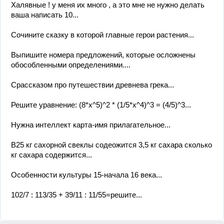
Халявные ! у меня их много , а это мне не нужно делать
ваша написать 10...
Сочините сказку в которой главные герои растения...
Выпишите номера предложений, которые осложнены
обособленными определениями....
Срассказом про путешествии древнева грека...
Решите уравнение: (8*x^5)^2 * (1/5*x^4)^3 = (4/5)^3...
Нужна интеллект карта-имя прилагательное...
В25 кг сахорной свеклы содеожится 3,5 кг сахара сколько
кг сахара содержится...
Особенности культуры 15-начала 16 века...
102/7 : 113/35 + 39/11 : 11/55=решите...