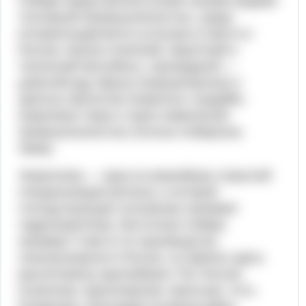
Сибири представлена всеми своими видами:
топливной промышленностью, среди
которой вы­деляется угольная (2 место в
России; Канско-Ачинский, Иркутский и
Читинский бассейны), горнорудной —
добычей руд чёрных (Коршуновское) и
цветных металлов (Норильск, Бодайбо,
Шерловая Гора) и горно-­химической
промышленностью (Усолье-Сибирское,
Зима).
Энергетика — одна из важнейших отраслей
специализации региона, в которой
господствующее положение занимает
гидроэнергетика. Восточ­ная Сибирь
занимает 3 место по производству
электроэнергии в России, но именно здесь
расположены крупнейшие ГЭС России
(Саянская, Крас­ноярская, Братская. Усть-