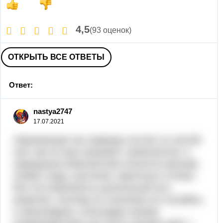
4,5
(93 оценок)
ОТКРЫТЬ ВСЕ ОТВЕТЫ
Ответ:
nastya2747
17.07.2021
Окружающая нас природа состоит из частей,
или, как их еще называют, компонентов. К
природным компонентам относятся рельеф,
климат, воды, растения, животные и почвы.
Все эти компоненты длительный путь
развития, поэтому их сочетания не случайны,
а закономерны. Благодаря своему