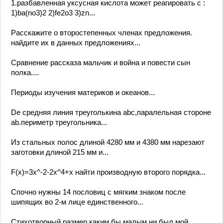
1.разбавленная уксусная кислота может реагировать с :
1)ba(no3)2 2)fe2o3 3)zn...
Расскажите о второстепенных членах предложения.
найдите их в данных предложениях...
Сравнение рассказа мальчик и война и повести сын
полка....
Периоды изучения материков и океанов...
De средняя линия треуголькина abc,паралельная стороне
ab.периметр треугольника...
Из стальных полос длиной 4280 мм и 4380 мм нарезают
заготовки длиной 215 мм и...
F(x)=3x^-2-2x^4+x найти производную второго порядка...
Спочно нужны 14 пословиц с мягким знаком после
шипящих во 2-м лице единственного...
Стихотворный размер каким бы малым ни был мой