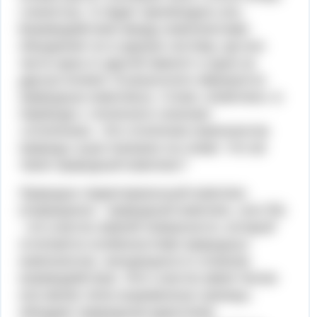
глинистые, то будет преобладать ель.
Взаимодействие между компонентами
объединяет их в единую систему, где все
части одна от другой зависят и одна на
другую влияют. В результате образуются
природные комплексы. Слово «комплекс» в
переводе с латинского означает
«сплетение». Это сплетение компонентов
природы суши показано на схеме. Что же
такое природный комплекс?
Природно-территориальный комплекс
(сокращенно - природный комплекс, или ПК)
- это участок земной поверхности, который
отличается особенностями природных
компонентов, находящихся в сложном
взаимодействии. Этот участок имеет более
или менее четко выраженные границы,
обладает природным единством,