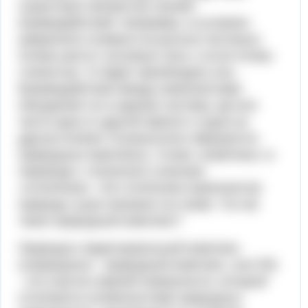
существует множество связей,
взаимодействий. Например, в условиях
умеренного климата на рыхлых песчаных
почвах растут сосновые леса, а если почвы
глинистые, то будет преобладать ель.
Взаимодействие между компонентами
объединяет их в единую систему, где все
части одна от другой зависят и одна на
другую влияют. В результате образуются
природные комплексы. Слово «комплекс» в
переводе с латинского означает
«сплетение». Это сплетение компонентов
природы суши показано на схеме. Что же
такое природный комплекс?
Природно-территориальный комплекс
(сокращенно - природный комплекс, или ПК)
- это участок земной поверхности, который
отличается особенностями природных