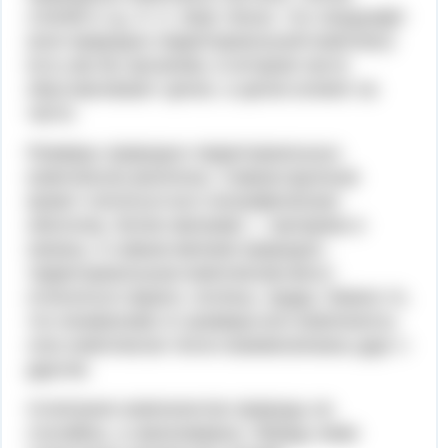
степей и т.д. Л. С. Берг писал, что ландшафт
(или природно-территориальный комплекс)
есть как бы организм, в котором части
обуславливают целое, а целое влияет на
части.
Размеры природно-территориальных
комплексов различны. Самым крупным
может считаться вся географическая
оболочка, более мелкими — материки и
океаны. К самым мелким природно-
территориальным комплексам могут
относиться овраги, поляны, пруды. Важно то,
что независимо от размера все компоненты
этих комплексов тесно взаимосвязаны друг с
другом.
Сочетания компонентов природы не
случайны, а закономерны. Между ними