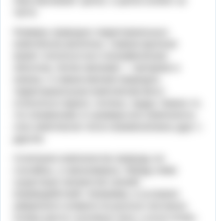
обуславливают целое, а целое влияет на
части.
Размеры природно-территориальных
комплексов различны. Самым крупным
может считаться вся географическая
оболочка, более мелкими — материки и
океаны. К самым мелким природно-
территориальным комплексам могут
относиться овраги, поляны, пруды. Важно то,
что независимо от размера все компоненты
этих комплексов тесно взаимосвязаны друг с
другом.
Сочетания компонентов природы не
случайны, а закономерны. Между ними
существует множество связей,
взаимодействий. Например, в условиях
умеренного климата на рыхлых песчаных
почвах растут сосновые леса, а если почвы