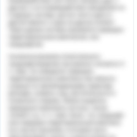
взаимодействию они тесно связаны друг с
другом, и это взаимодействие объединяет их
в единую систему, где все части одна от
другой зависят и одна на другую влияют.
Такая единая система называется природно-
территориальным комплексом, или
ландшафтом.
Основоположником отечественного
ландшафтоведение заслуженно считается Л.
С. Берг. Он определял природно-
территориальные комплексы как области,
сходные по преобладающему характеру
рельефа, климата, вод, растительности и
почвенного покрова. Можно выделить
природные комплексы пустынь, лесов,
степей и т.д. Л. С. Берг писал, что ландшафт
(или природно-территориальный комплекс)
есть как бы организм, в котором части