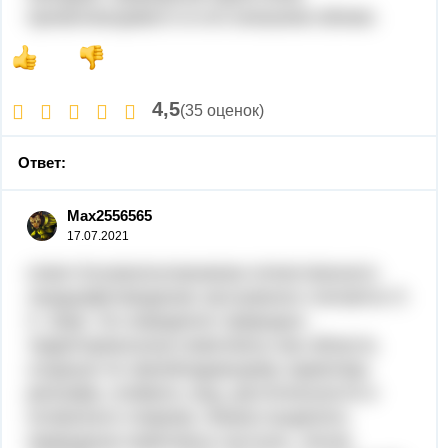
проявляющимся и в его внешнем облике.
4,5
(35 оценок)
Ответ:
Max2556565
17.07.2021
ответ:Основоположником отечественного
ландшафтоведение заслуженно считается Л.
С. Берг. Он определял природно-
территориальные комплексы как области,
сходные по преобладающему характеру
рельефа, климата, вод, растительности и
почвенного покрова. Можно выделить
природные комплексы пустынь, лесов,