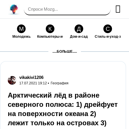
М
К
Д
С
Молодежь
Компьютеры-и-электроника
Дом-и-сад
Стиль-и-уход-за-со
П
Т
П
С
.....БОЛЬШЕ.....
Праздники-и-традиции
Транспорт
Путешествия
Семейная-жизнь
Ф
Б
М
Х
Философия-и-религия
Без категории
Мир-работы
Хобби-и-рукоделие
vikakivi1206
17.07.2021 19:12 •
География
И
В
З
К
Искусство-и-развлечения
Взаимоотношения
Здоровье
Кулинария-и-госте
Арктический лёд в районе
северного полюса: 1) дрейфует
Ф
П
О
О
Финансы-и-бизнес
Питомцы-и-животные
Образование
Образование-и-ком
на поверхности океана 2)
лежит только на островах 3)