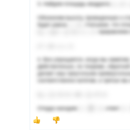
3. Найдем площадь квадрата
Обозначим высоту, проведенную к сто
будет равна
. Учитывая, что пл
, приравняем 
4. Все упрощается, когда мы заметим
Действительно, по теореме, обратно
делает наш треугольник прямоугольн
соответственно катетам, а третью мы
Откуда находим
. ответ: