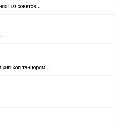
ях: 10 советов...
..
м хип-хоп танцором...