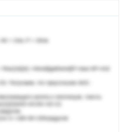
AK = 2см, P = 16см.
 = \frac{16}{4} =4\end{lgathered}P=4aa=4P​=416​
CD. Получаем, что треугольник AKD -
иволежащего катета к гипотенузе, тоесть:
rac{1}{2}sinD=ACAK​=42​=21​
градусов,
 угол А =180-30=150градусов