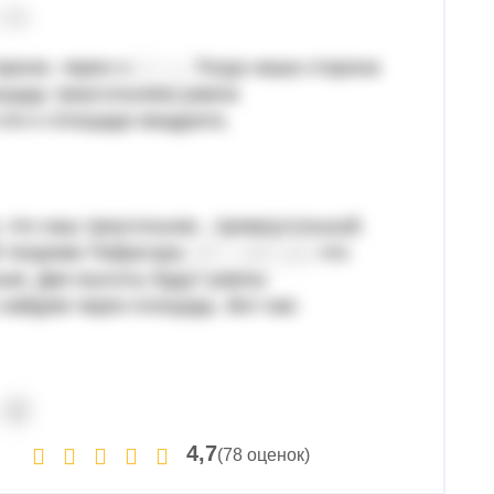
.
роне, через х:
. Тогда наша сторона
ощадь треугольника равна
это к площади квадрата.
, что наш треугольник - прямоугольный.
й теореме Пифагора:
, что
ым. Две высоты будут равны
 найдем через площадь. Вот как:
4,7
(78 оценок)