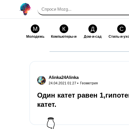
М
К
Д
С
Молодежь
Компьютеры-и-электроника
Дом-и-сад
Стиль-и-ух
И
В
Искусство-и-развлечения
Взаимоотн
Alinka24Alinka
24.04.2021 01:27 •
Геометрия
Один катет равен 1,гипоте
катет.
👇