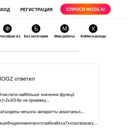
СПРОСИ MOZG AI
ВХОД
РЕГИСТРАЦИЯ
Ф
Б
М
Х
лософия-и-религия
Без категории
Мир-работы
Хобби-и-рукоделие
О
О
ые
бразование
Образование-и-коммуникации
OGZ ответил
бчислити найбільше значення функції
(x)=2x3/3-8x на проміжку​...
атындегы негызгы акпаратты аныктаныз​...
кше8чщеезнанхгаххгхгаа6ха6хха7ххгахгагахагх...