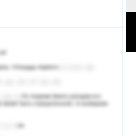
см²
авны. Площадь первого:
. По теореме Виета находим его
не может быть отрицательной, то выбираем
см