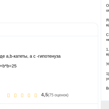
О
о
Я
в
С
н
1
в
е a,b-катеты, а с -гипотенуза
У
1+b*b=25
1
у
В
4,5
(75 оценок)