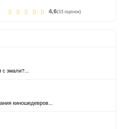
4,6
(33 оценок)
 с эмали?...
дания киношедевров...