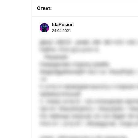
Ответ:
IdaPosion
24.04.2021
Дано: ABCD - ромб, АВ= ВС=CD =AD. 
Найти: Угол Д и угол А.
Решение:
Определим сторону ромба
\begin{lgathered}P=4a \\ a= \frac{P}{4}
=4​
С угла А проведем высоту к стороне 
прямоугольный.
1. Синус угла D - это отношение прот
\sin D= \frac{AK}{AC} = \frac{2}{4} = \f
По таблице синусов 1/2 это будет 30 
Угол D = углу B = 30градусов, тогда