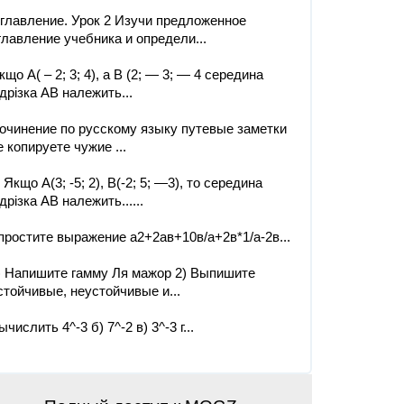
главление. Урок 2 Изучи предложенное
главление учебника и определи...
кщо А( – 2; 3; 4), a B (2; — 3; — 4 cередина
ідрізка АВ належить​...
очинение по русскому языку путевые заметки
е копируете чужие ​...
. Якщо А(3; -5; 2), B(-2; 5; —3), то середина
ідрізка АВ належить......
простите выражение а2+2ав+10в/а+2в*1/а-2в...
) Напишите гамму Ля мажор 2) Выпишите
стойчивые, неустойчивые и...
ычислить 4^-3 б) 7^-2 в) 3^-3 г...