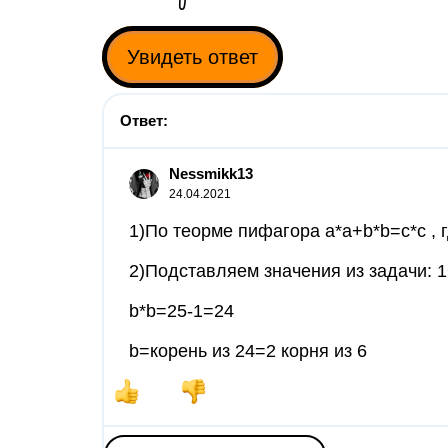
Увидеть ответ
Ответ:
Nessmikk13
24.04.2021
1)По теорме пифагора a*a+b*b=c*c , гд
2)Подставляем значения из задачи: 
b*b=25-1=24
b=корень из 24=2 корня из 6