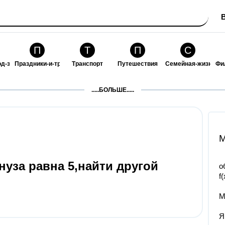
П
Т
П
С
од-за-собой
Праздники-и-традиции
Транспорт
Путешествия
Семейная-жизнь
Фи
З
К
Ф
П
.....БОЛЬШЕ.....
ошения
Здоровье
Кулинария-и-гостеприимство
Финансы-и-бизнес
Питомцы-и-животн
О
M
нуза равна 5,найти другой
о
f
М
Я