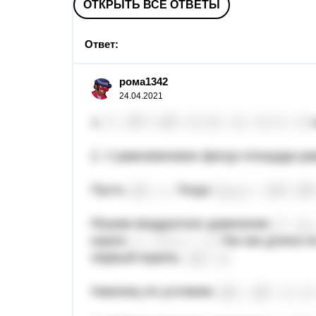
ОТКРЫТЬ ВСЕ ОТВЕТЫ
Ответ:
рома1342
24.04.2021
1.
2. У равновеликих фигур площади р
Пусть
. Тогда
Решим квадратное уравнение
корни:
. Так как длина 
первый корень.
.
Наконец по условию