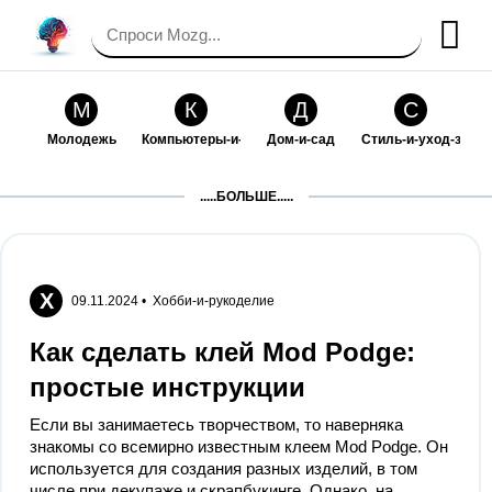
М
К
Д
С
Молодежь
Компьютеры-и-электроника
Дом-и-сад
Стиль-и-уход-за-со
П
Т
П
С
.....БОЛЬШЕ.....
Праздники-и-традиции
Транспорт
Путешествия
Семейная-жизнь
Ф
Б
М
Х
Философия-и-религия
Без категории
Мир-работы
Хобби-и-рукоделие
Х
09.11.2024 •
Хобби-и-рукоделие
И
В
З
К
Как сделать клей Mod Podge:
Искусство-и-развлечения
Взаимоотношения
Здоровье
Кулинария-и-госте
простые инструкции
Ф
П
О
О
Если вы занимаетесь творчеством, то наверняка
Финансы-и-бизнес
Питомцы-и-животные
Образование
Образование-и-ком
знакомы со всемирно известным клеем Mod Podge. Он
используется для создания разных изделий, в том
числе при декупаже и скрапбукинге. Однако, на