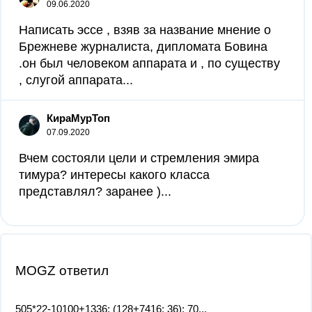
09.06.2020
Написать эссе , взяв за название мнение о
Брежневе журналиста, дипломата Бовина
.он был человеком аппарата и , по существу
, слугой аппарата...
КираМурТоп
07.09.2020
Вчем состояли цели и стремления эмира
тимура? интересы какого класса
представлял? заранее )...
MOGZ ответил
505*22-10100+1336: (128+7416: 36): 70...