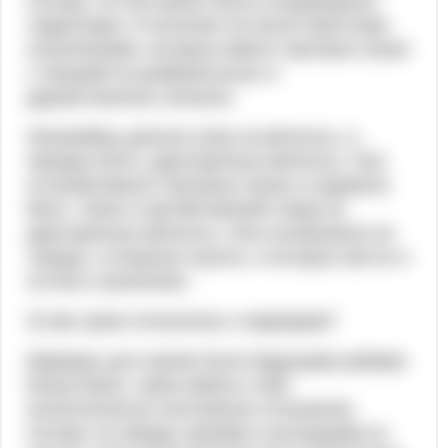
потому, что им нужны были плодородные
территории. И колонии эти были простыми
поселениями, которые имели торговые связи
с Грецией на добровольных и
дружественных началах.
Финикийцы делали упор на металлы, и,
прежде всего, драгоценные металлы. Они
устанавливали торговые связи и отдавали
мясо, ткани и прочий мелкий товар за
драгоценные металлы. Они основывали не
города, а опорные пункты, в которых могло и
не быть населения.
5) Как греки относились к варварам?
Варвары для греков были будущими рабами.
Безусловно, греки имели к ним
исключительно негативное отношение,
потому что между греками и выходцами из