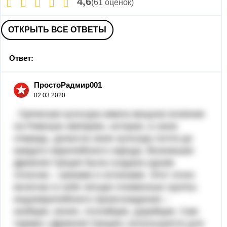
4,6
(61 оценок)
ОТКРЫТЬ ВСЕ ОТВЕТЫ
Ответ:
ПростоРадмир001
02.03.2020
. Греческая культура имела мощное влияние
на Римскую империю, которая, в свою
очередь, донесла свою культуру почти до
каждого европейского народа. Возникшая
Древняя Греция была создана одним
этносом – греками и эллинами. Этот этнос
включал в себя четыре племенные группы
индоевропейского происхождения –
ахейцев, ионян, этолийцев, дорийцев. Сам
термин «Древняя Греция» используется для