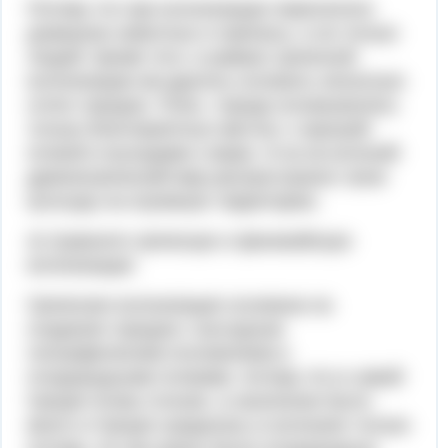
Потому что при колонизации переселяли
домашних животных и припасы, а не только
людей. Кроме того, в рамках греческой
колонизации им удалось основать несколько
сотен городов. Плюс, города основывались
только благоприятных местах с хорошей
почвой и выходами к морю. И из-за колоний
древнегреческий мир распространил свою
культуру на огромную территорию.
4) Сравните греческую и финикийскую
колонизации
Греческая колонизация основана на
создании городов с выгодным
географическим положением и
плодородными почвами, потому что в самой
Греции почвы плохие, а населения было
много и Греция нуждалась в колониях только