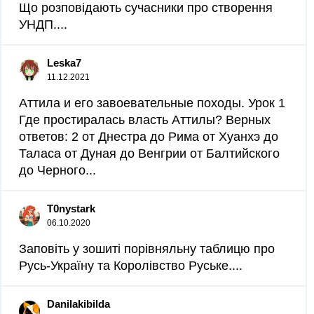
Що розповідають сучасники про створення
УНДП....
Leska7
11.12.2021
Аттила и его завоевательные походы. Урок 1
Где простиралась власть Аттилы? Верных
ответов: 2 от Днестра до Рима от Хуанхэ до
Таласа от Дуная до Венгрии от Балтийского
до Черного...
T0nystark
06.10.2020
Заповіть у зошиті порівняльну таблицю про
Русь-Україну та Королівство Руське.​...
Danilakibilda