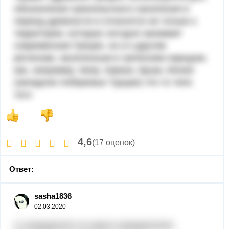
обозначения грекоязычного населения в
период древности и относится не только к
территории, которую сегодня занимает
современная Греция, но и к другим
регионам, заселенным в греческим народом,
как, например, Кипр, Кавказ, Крым, Иония
(западное побережье Турции) что то типо
того
4,6
(17 оценок)
Ответ:
sasha1836
02.03.2020
1) определите по карте направления