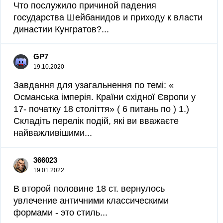
Что послужило причиной падения
государства Шейбанидов и приходу к власти
династии Кунгратов?​...
GP7
19.10.2020
Завдання для узагальнення по темі: «
Османська імперія. Країни східної Європи у
17- початку 18 століття» ( 6 питань по ) 1.)
Складіть перелік подій, які ви вважаєте
найважливішими...
366023
19.01.2022
В второй половине 18 ст. вернулось
увлечение античними классическими
формами - это стиль​...