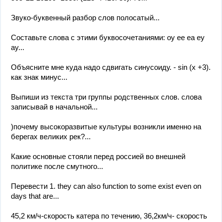
Звуко-буквенный разбор слов полосатый...
Составьте слова с этими буквосочетаниями: oy ee ea ey
ay...
Объясните мне куда надо сдвигать синусоиду. - sin (х +3).
как знак минус...
Выпиши из текста три группы родственных слов. слова
записывай в начальной...
)почему высокоразвитые культуры возникли именно на
берегах великих рек?...
Какие основные стояли перед россией во внешней
политике после смутного...
Перевести 1. they can also function to some exist even on
days that are...
45,2 км/ч-скорость катера по течению, 36,2км/ч- скорость