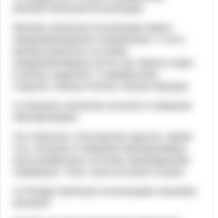
великой греческой колонизации
Великая греческая колонизация имела
средиземноморское направление, то есть
распространялось по всему
Средиземноморью вплоть до Черного моря.
В целом, выделяют 3 направления:
Сицилия, Южная Италия, Южная Франция.
2) Назовите греческие колонии в Северном
Причерноморье
Это Херсонес и Боспорское царство. Кроме
того, колонии в Северном Причерноморье
были разбросаны по всему черноморскому
побережью. Плюс, была колония Ольвия.
3) Почему Греческую колонизацию называют
великой?