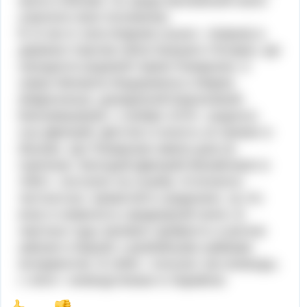
жили в Москве, но среди московской знати
утратили свое положение.
В 12 км от села Коврово (ныне г. Ковров) в
деревне Сергово (близ бывшего Погара), где
находился родовой терем Пожарских, в
семье Михаила Федоровича и Марии
(Ефросиньи), урожденной Берсеневой-
Беклемишевой, 1 ноября 1578 г. родился
сын Дмитрий. Детство и юность он провел в
Москве, где Пожарские имели дом на
Сретенке. Молодой Дмитрий Михайлович в
1593 г. поступил на службу. Отличался
честностью, прямотой в суждениях, за что
впал в немилость придворной знати. В
смутные годы проявил храбрость и ратное
умение в борьбе с разбойными шайками
интервентов. В 1608 г. получил чин воеводы,
с 1610 г. воеводствовал в Зарайске.