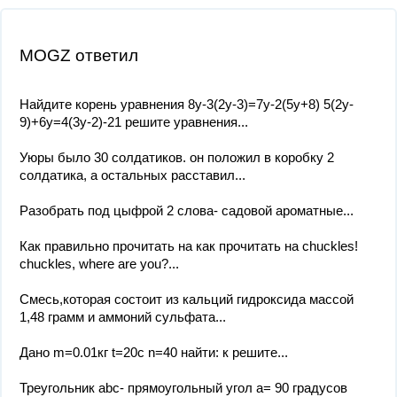
MOGZ ответил
Найдите корень уравнения 8y-3(2y-3)=7y-2(5y+8) 5(2y-
9)+6y=4(3y-2)-21 решите уравнения...
Уюры было 30 солдатиков. он положил в коробку 2
солдатика, а остальных расставил...
Разобрать под цыфрой 2 слова- садовой ароматные...
Как правильно прочитать на как прочитать на chuckles!
chuckles, where are you?...
Смесь,которая состоит из кальций гидроксида массой
1,48 грамм и аммоний сульфата...
Дано m=0.01кг t=20с n=40 найти: к решите...
Треугольник abc- прямоугольный угол а= 90 градусов