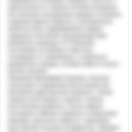
поднимался на борьбу. Грабежи, насилия и
притеснения со стороны поляков вызывали
все большее негодование народа и ускорили
создание единого фронта. В центральных
областях было сформировано первое
народное ополчение под руководством
рязанского воеводы П.П.Ляпунова,
состоявшее из казаков и крестьян,
отошедших от самозванца, и отдельных
дворянских отрядов, которые вместе пошли
против поляков.
Прокопий (Прокофий) Петрович Ляпунов
участвовал в движении Болотникова как
противник царя Василия Шуйского. Затем
покинул восставших и принял сторону
М.В.Скопина-Шуйского. После смерти
последнего обвинял Шуйских в отравлении
воеводы, рассылал грамоты с призывом
идти против польских интервентов. Обладал