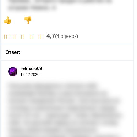
Приама) , которого продал в рабство на
острове Лемнос. 6
4,7
(4 оценок)
Ответ:
relinaro09
14.12.2020
Польские феодаолы считали себя
хозяевами Москвы и рассчитывали на
полное покорение России. Они выслали из
столицы в различные отдаленные города
почти 18 тыс. стрельцов, чтобы обезопасить
себя. Но русский народ не склонил голову
перед захватчиками и решительно