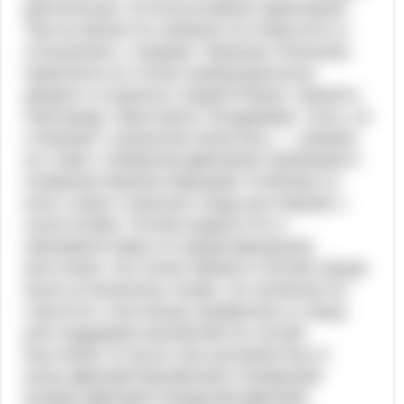
деятельным, но вспыльчивым характером.
Тем не менее его уважали за открытость в
отношениях с людьми. Призывы Ляпунова
привлекли не только провинциальных
дворян и служилых людей Рязани, Нижнего
Новгорода, Ярославля, Владимира, Тулы, но
и бывшее «тушинское воинство» — казаков
во главе с боярином Дмитрием Трубецким и
атаманом Иваном Заруцким. В Москву со
всех сторон стекались люди для борьбы с
супостатами. Поляки видели это и
принимали меры по предотвращению
восстания. На стенах Кремля и Китай-города
были установлены пушки. Но несмотря на
строгости, ополченцы пробрались в город
для поддержки москвичей на случай
восстания. В числе этих ратников был и
князь Дмитрий Михайлович Пожарский.
Боярин Дмитрий Пожарский Дмитрий