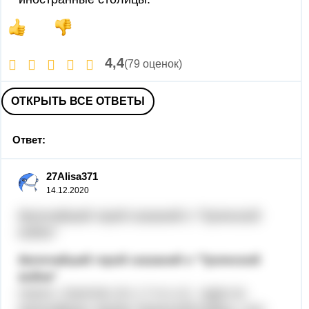
4,4
(79 оценок)
ОТКРЫТЬ ВСЕ ОТВЕТЫ
Ответ:
27Alisa371
14.12.2020
Величайший герой сказаний о "Троянской
войне"
Величайший герой сказаний о "Троянской
войне"
Ахилл, Ахиллес (A c i l l e u z) - один из