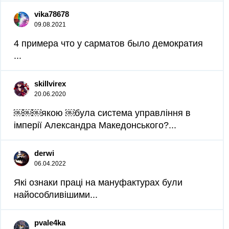
vika78678
09.08.2021
4 примера что у сарматов было демократия​
...
skillvirex
20.06.2020
￼￼￼якою ￼була система управління в
імперії Александра Македонського?...
derwi
06.04.2022
Які ознаки праці на мануфактурах були
найособливішими...
pvale4ka