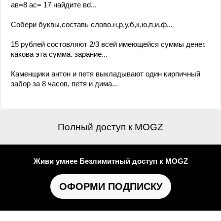
ав=8 ас= 17 найдите вd...
Собери буквы,составь слово.н,р,у,б,к,ю,п,и,ф...
15 рублей состовляют 2/3 всей имеющейся суммы денег.
какова эта сумма. зарание...
Каменщики антон и петя выкладывают один кирпичный
забор за 8 часов, петя и дима...
Полный доступ к MOGZ
Живи умнее Безлимитный доступ к MOGZ
ОФОРМИ ПОДПИСКУ