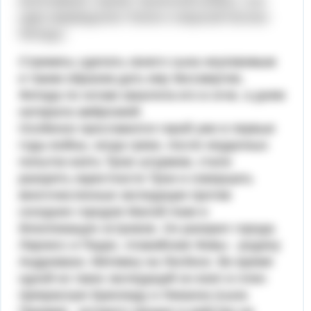
величайших героев Троянской войны, сын
царя мирмидонян Пелея и морской богини
Фетиды.
Стремясь сделать своего сына неуязвимым
и таким образом дать ему бессмертие,
Фетида по ночам закаляла его в огне, а днем
натирала амброзией.
Особенно прославился герой уже в первые
годы войны, когда греки, после неудачных
попыток взять Трою штурмом, стали
разорять окрестности Трои и совершать
многочисленные экспедиции против
соседних городов Малой Азии и
близлежащих островов. Он разорил города
Лирнесс и Педас, плакийские Фивы - родину
Андромахи, Метимну на Лесбосе. Во время
одной из таких экспедиций он взял в плен
прекрасную Брисеиду и Ликаона (сына