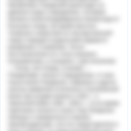
Михайлович Пожарский происходил из
древнего рода Стародубских, потомков
великого князя Владимирского Всеволода III
Большое гнездо. Во время монголо-
татарского нашествия их наследственный
город Стародуб-Суздальский подвергся
разорению и сожжению. После
восстановления его стали называть
Клязьминским, а соседнее с ним поселение
— Погар, или Пожар, а князей —
Пожарскими. Князья Стародубские, от коих
пошли ветви Пожарских, Ковровых и других
знатных фамилий отличились в Куликовской
битве при штурме Казани в 1552 г., в
Ливонской войне 1558—1583 гг., но во время
опричнины попали в опалу. Род Пожарских
обнищал и превратился в мелких
землевладельцев, хотя его представители в