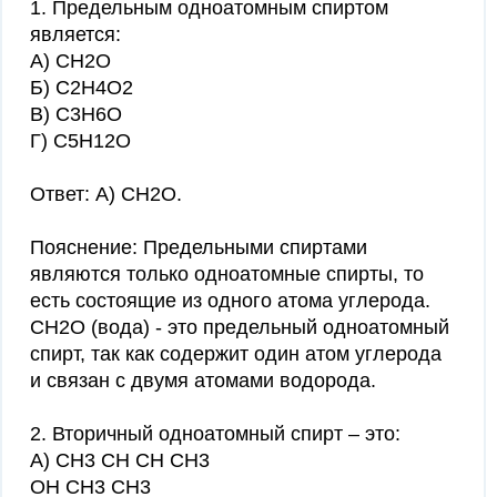
1. Предельным одноатомным спиртом
является:
A) СH2O
Б) C2H4O2
В) C3H6O
Г) C5H12O
Ответ: А) СH2O.
Пояснение: Предельными спиртами
являются только одноатомные спирты, то
есть состоящие из одного атома углерода.
СH2O (вода) - это предельный одноатомный
спирт, так как содержит один атом углерода
и связан с двумя атомами водорода.
2. Вторичный одноатомный спирт – это:
А) СH3 CH CH CH3
OH CH3 СН3