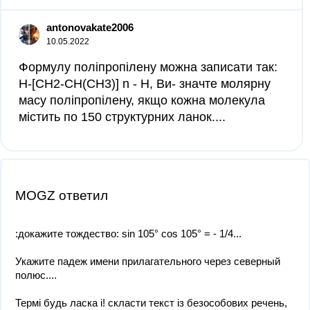
antonovakate2006
10.05.2022
Формулу поліпропілену можна записати так:
H-[CH2-CH(CH3)] n - Н, Ви- значте молярну
масу поліпропілену, якщо кожна молекула
містить по 150 структурних ланок.​...
MOGZ ответил
:докажите тождество: sin 105° cos 105° = - 1/4...
Укажите падеж имени прилагательного через северный
полюс....
Термі будь ласка і! скласти текст із безособових речень,