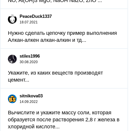
NO; Al(OH)3 MgO; NaOH Na2O; ZnO ​...
PeaceDuck1337
18.07.2021
Нужно сделать цепочку пример выполнения
Алкан-алкен алкан-алкин и тд...
stiles1996
30.08.2020
Укажите, из каких веществ производят
цемент​...
sitnikova03
14.09.2022
Вычислите и укажите массу соли, которая
образуется после растворения 2,8 г железа в
хлоридной кислоте...