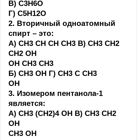
В) C3H6O
Г) C5H12O
2. Вторичный одноатомный
спирт – это:
А) СH3 CH CH CH3 В) СН3 СН2
СН2 ОН
OH CH3 СН3
Б) СН3 ОН Г) СН3 С СН3
ОН
3. Изомером пентанола-1
является:
А) СН3 (СН2)4 ОН В) СН3 СН2
ОН
СН3 ОН