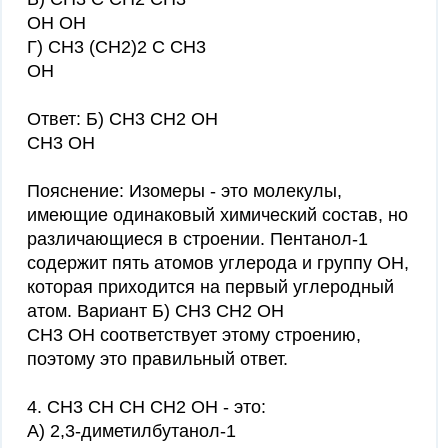
ОН ОН
Г) СН3 (СН2)2 С СН3
ОН
Ответ: Б) СН3 СН2 ОН
СН3 ОН
Пояснение: Изомеры - это молекулы,
имеющие одинаковый химический состав, но
различающиеся в строении. Пентанол-1
содержит пять атомов углерода и группу ОН,
которая приходится на первый углеродный
атом. Вариант Б) СН3 СН2 ОН
СН3 ОН соответствует этому строению,
поэтому это правильный ответ.
4. СН3 СН СН СН2 ОН - это:
А) 2,3-диметилбутанол-1