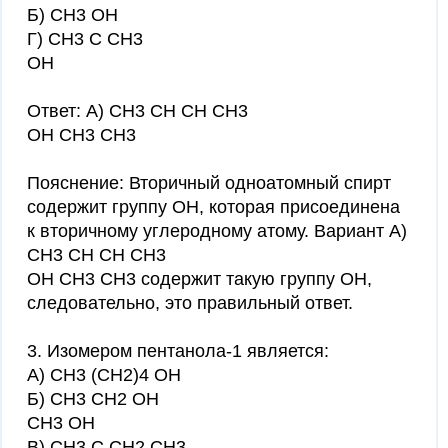
Б) СН3 ОН
Г) СН3 С СН3
ОН
Ответ: А) СH3 CH CH CH3
OH CH3 СН3
Пояснение: Вторичный одноатомный спирт
содержит группу ОН, которая присоединена
к вторичному углеродному атому. Вариант А)
СH3 CH CH CH3
OH CH3 СН3 содержит такую группу ОН,
следовательно, это правильный ответ.
3. Изомером пентанола-1 является:
А) СН3 (СН2)4 ОН
Б) СН3 СН2 ОН
СН3 ОН
В) СН3 С СН2 СН3