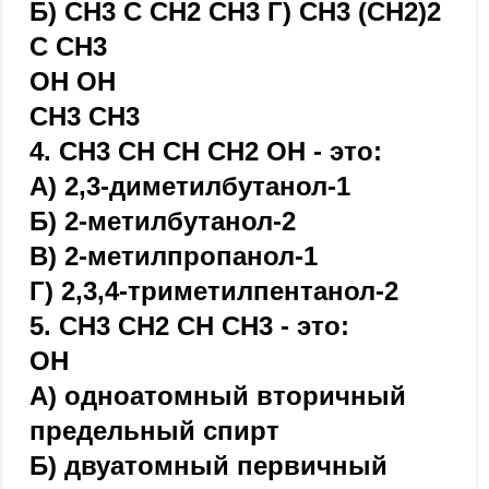
Б) СН3 С СН2 СН3 Г) СН3 (СН2)2
С СН3
ОН ОН
СН3 СН3
4. СН3 СН СН СН2 ОН - это:
А) 2,3-диметилбутанол-1
Б) 2-метилбутанол-2
В) 2-метилпропанол-1
Г) 2,3,4-триметилпентанол-2
5. СН3 СН2 СН СН3 - это:
ОН
А) одноатомный вторичный
предельный спирт
Б) двуатомный первичный