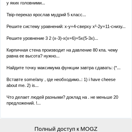
у яких головними...
Твір-переказ ярослав мудрий 5 класс...
Решите систему уравнений: x-y=4-сверху x²-2y=11-снизу...
Решите уровнение 3 2 (x-3)-x(x=6)=5x(5-3x)...
Кирпичная стена производит на давление 80 кпа. чему
равна ее высота? нужно...
Найдите точку максимума функции завтра сдавать: (*...
Вставте some/any , где необходимо..: 1) i have cheese
about me. 2) is...
Что делает людей разными? доклад на . не меньше 20
предложений. !...
Полный доступ к MOGZ