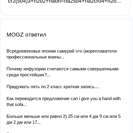
cr2(so4)3+h2o2+naoh=na2so4+na2cro4+h2o...
MOGZ ответил
Всредневековье японии самурай это (мореплаватели
профессиональные воины...
Почему инфузории считаются самыми совершенными
среди простейших?...
Придумать пять по 2 класс краткая запись....
Как переводится предложение can i give you a hand with
that sofa...
Больше меньше или равно 2) 25 см или 4 дм 9 см или 5
дм 2 дм или 17...