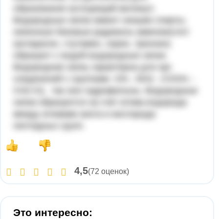
образования ассоциаций молекул.
Водородные связи имеют низшие спирты,
неионные боковые радикалы аминокислот
(аспарагин, глутамин, серин, треонин)
образуют с водой водородные связи.
Водородная связь характерна для орг.
соединений с группами -ОH, -NH2, -COOH, -
CH(=O), так они гидрофильны. Водородные
связи образуются за счет атома водорода
между атомами азота и кислорода
пептидных групп.
4,5
(72 оценок)
Это интересно: