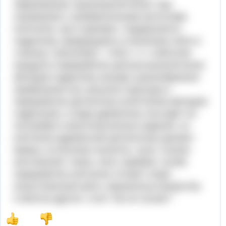
образованию тринитроклетчатки: при
нагревании с разбавленными кислотами
клетчатка, как и крахмал, подвергается
гидролизу, превращаясь в конечном счёте в
глюкозу: (с6н10о5)n + nh2o ==> nc6h12o6
продукты переработки целлюлозы/клетчатки
методом гидролиза находят разнообразное
применение (см. рисунок.структура и
переработка целлюлозы (клетчатки) методом
гидролиза). в виде древесины она идёт на
постройки и многочисленные изделия. из
клетчатки (древесной целлюлозы) делают
бумагу. из волокон конопли, льна, хлопка
изготовляют ткани, нити, верёвки. путём
переработки клетчатки готовят спирт,
искусственный шёлк, взрывчатые вещества
и многое другое. а вот так не лучше?