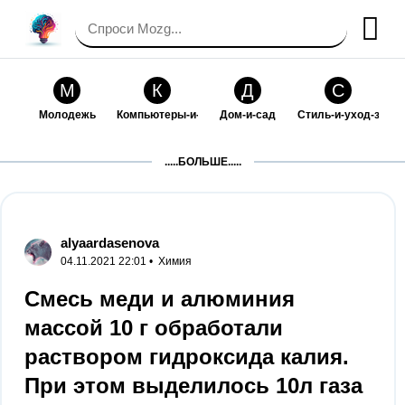
М
К
Д
С
Молодежь
Компьютеры-и-электроника
Дом-и-сад
Стиль-и-уход-за-со
П
Т
П
С
.....БОЛЬШЕ.....
Праздники-и-традиции
Транспорт
Путешествия
Семейная-жизнь
Ф
Б
М
Х
Философия-и-религия
Без категории
Мир-работы
Хобби-и-рукоделие
alyaardasenova
04.11.2021 22:01 •
Химия
И
В
З
К
Искусство-и-развлечения
Взаимоотношения
Здоровье
Кулинария-и-госте
Смесь меди и алюминия
массой 10 г обработали
Ф
П
О
О
Финансы-и-бизнес
Питомцы-и-животные
Образование
Образование-и-ком
раствором гидроксида калия.
При этом выделилось 10л газа