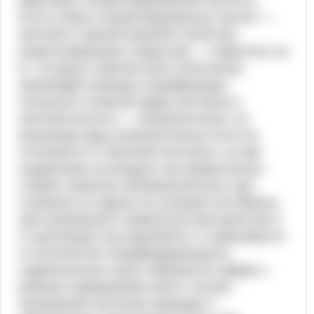
действуют концентрированные кислоты.
если в смесь концентрированных кислот —
азотной и серной (нужной в качестве
водоотнимающего средства) — поместить на
8—10 минут комочек ваты (клетчатки),
произойдёт реакция этерификации:
получится сложный эфир клетчатки и
азотной кислоты — нитроклетчатка. по
внешнему виду нитроклетчатка почти не
отличается от обычной клетчатки, но при
поджигании на воздухе она моментально
сгорает (комочек нитрованной ваты при
сгорании на ладони не успевает её обжечь),
при нагревании в замкнутом пространстве и
от детонации она взрывается. в зависимости
от количества этерифицирующихся
гидроксильных групп образуются зфиры с
разным содержанием азота. полное
нитрование клетчатки приводит к