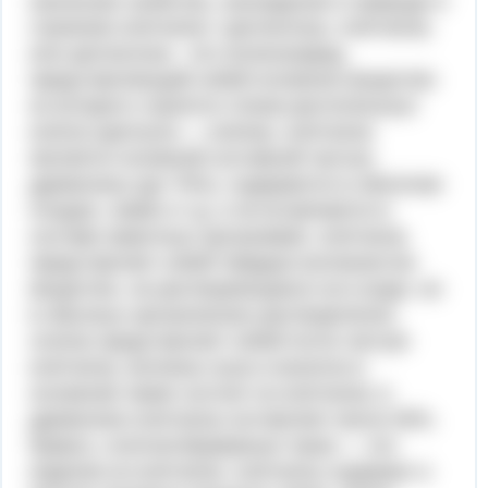
изические свойства, нахождение в природе и
строение клетчатки / целлюлозы. клетчатка,
или целлюлоза - это полисахарид,
представляющий собой основное вещество
из которого строятся стенки растительных
клеток (целлула — клетка). клетчатка
является основной составной частью
древесины (до 70%), содержится в оболочке
плодов, семян и т.д. и не встречается в
составе животных организмов. клетчатка
представляет собой твёрдое волокнистое
вещество, не растворяющееся ни в воде, ни
в обычных органических растворителях.
хлопок представляет собой почти чистую
клетчатку; волокна льна и конопли в
основном также состоят из клетчатки; в
древесине клетчатка составляет около 50%.
бумага, хлопчатобумажные ткани — это
изделия из клетчатки. клетчатку содержат и