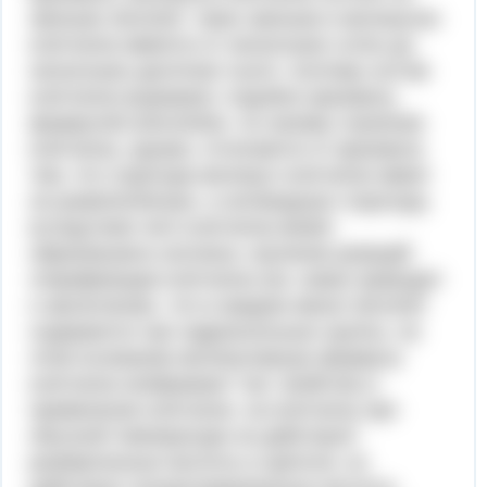
звеньев с6н10о5. таких звеньев в молекулах
клетчатки имеется от нескольких сотен до
нескольких десятков тысяч. поэтому состав
клетчатки выражают, подобно крахмалу,
формулой (с6н10о5)n. по своему строению
клетчатка, однако, отличается от крахмала
тем, что структура молекул клетчатки имеет
не разветвлённую, а нитевидную структуру,
вследствие чего клетчатка может
образовывать волокна. изучение реакций
этерификации клетчатки (см. ниже) приводит
к заключению, что в каждом звене с6н10о5
содержится три гидроксильные группы. на
этом основании молекулярную формулу
клетчатки изображают так: свойства и
применение клетчатки. на клетчатку при
обычной температуре не действуют
разбавленные кислоты и щёлочи, но