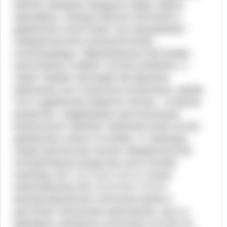
многие пищевые продукты (мука, крупа,
картофель, овощи) обычно клетчатке в
древесине сопутствует так называемые -
гемицеллюлозы (полуклетчатка) -
полисахариды, образованные пентозами
(пентозаны) и имеют состав (с5н8о4)х, а
также такими гексозами как манноза
(маннаны) или галактоза (галактаны). кроме
того в древесине имеется лигнин - сложное
вещество, содержащее шестичленные
бензольные таблица. компонентный состав
древесины осины и соломы, % пшеницы
сырьё целлюлоза лигнин гемицеллюлоза
экстрактивные вещества зола солома
пшеницы 48,7 21,4 23,2 2,6 4,1 осина
обыкновенная 46,3 21,8 24,0 7,6 0,3
молекулярный вес клетчатки велик и
достигает нескольких миллионов. как и у
крахмала, молекулы клетчатки состоят из