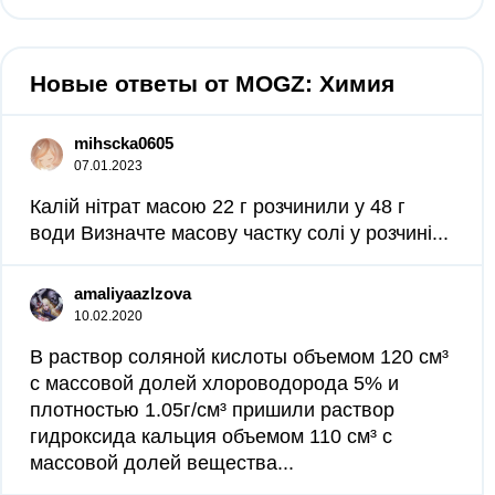
Новые ответы от MOGZ: Химия
mihscka0605
07.01.2023
Калій нітрат масою 22 г розчинили у 48 г
води Визначте масову частку солі у розчині...
amaliyaazlzova
10.02.2020
В раствор соляной кислоты объемом 120 см³
с массовой долей хлороводорода 5% и
плотностью 1.05г/см³ пришили раствор
гидроксида кальция объемом 110 см³ с
массовой долей вещества...