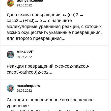
Solnyshko8080
29.05.2022
Дана схема превращений: ca(oh)2 →
саco3→(+hcl)→ х→ c напишите
молекулярные уравнения реакций, с которых
можно осуществить указанные превращения.
для второго превращения...
Alin4ikVP
29.05.2022
Реакция превращений c-co-co2-na2co3-
caco3-ca(hco3)2-co2...
maxchequers
29.05.2022
Составить полное-ионное и сокращенное
уравнение