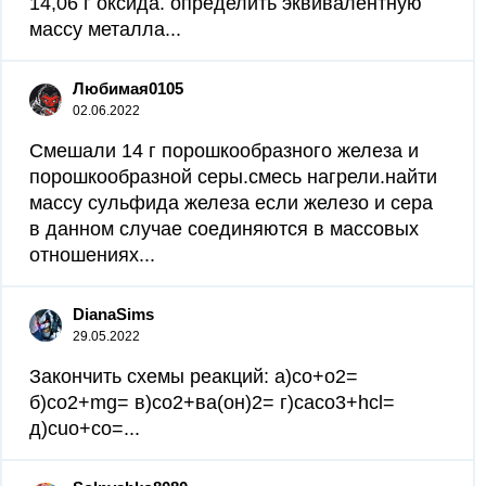
14,06 г оксида. определить эквивалентную
массу металла...
Любимая0105
02.06.2022
Смешали 14 г порошкообразного железа и
порошкообразной серы.смесь нагрели.найти
массу сульфида железа если железо и сера
в данном случае соединяются в массовых
отношениях...
DianaSims
29.05.2022
Закончить схемы реакций: а)со+о2=
б)со2+mg= в)со2+ва(он)2= г)сасо3+hcl=
д)cuo+co=...