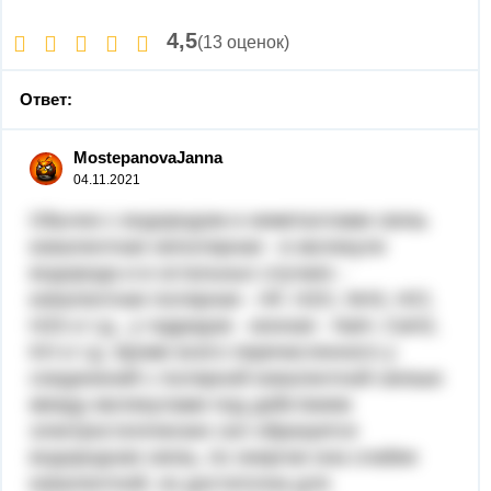
4,5
(13 оценок)
Ответ:
MostepanovaJanna
04.11.2021
Обычно с водородом и неметаллами связь
ковалентная неполярная - в молекуле
водорода и в остальных случаях -
ковалентная полярная - HF, H2O, NH3, HCl,
H2S и т.д., у гидридов - ионная - NaH, CaH2,
KH и т.д. Кроме всего перечисленного у
соединений с полярной ковалентной связью
между молекулами под действием
электростатических сил образуется
водородная связь, по энергии она слабее
ковалентной, но достаточна для