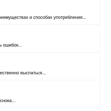
преимуществах и способах употребления...
ь ошибок...
ественно выспаться...
нока...