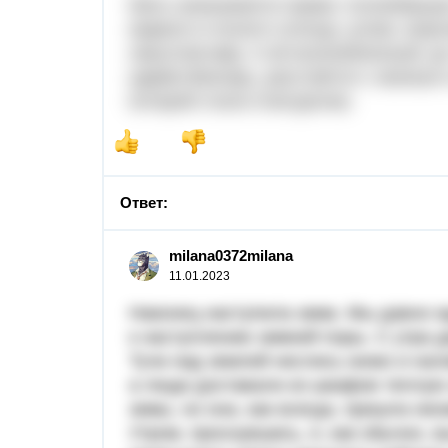
Мать оказывается права: полюбивша
жаркого и ясного солнца, успев, впр
смыслом мир. А её возлюбленный, до
царём Мизгирь, расстаётся с жизнью 
которой стала Снегурочка.
Ответ:
milana0372milana
11.01.2023
Наконец наступила зима. Мы давно ж
к наступлению зимней поры. С утра 
Тучи над землей неслись низко и нал
а люди доставали из шкафов теплую 
зимы, но она, как всегда, пришла не
Утром, проснувшись, я, как обычно, в