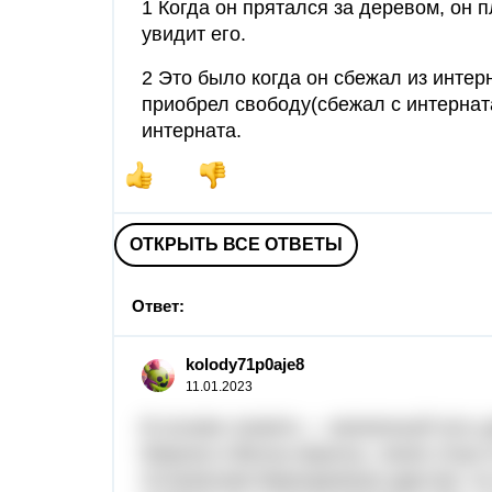
1 Когда он прятался за деревом, он 
увидит его.
2 Это было когда он сбежал из интерн
приобрел свободу(сбежал с интерната
интерната.
ОТКРЫТЬ ВСЕ ОТВЕТЫ
Ответ:
kolody71p0aje8
11.01.2023
В основе сюжета — жизненный путь д
Мороза и Весны-Красны, своих отца 
Островским берендеевом царстве, но