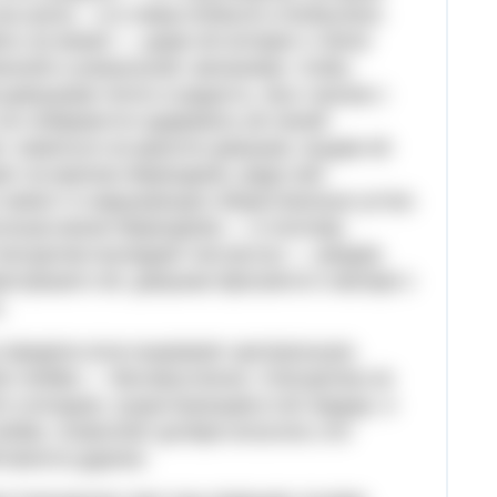
на ушла, - а в семье Бобыля и Бобылихи.
ть не может — даже её интерес к Лелю
нной и уникальной, желанием, чтобы
девушкам тепло и радость, был ласков с
 не собираются одаривать её своей
: нажиться на красоте девушки, выдав её
ет на мужчин-берендеев, ради неё
невест и нарушающих общественные устои;
полным жизни берендеям — и поэтому
Снегурочки выпадает несчастье — увидев
ергнувшего её, девушка бросается к матери с
.
о предела ясно выражает центральную
ез любви — бессмысленна. Снегурочка не
й и холодом, существующим в её сердце, и
юбви, позволяет дочери испытать это
й мнится дурное.