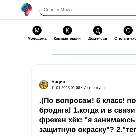
М
К
Д
С
Молодежь
Компьютеры-и-электроника
Дом-и-сад
Стиль-и-ух
И
В
Искусство-и-развлечения
Взаимоотн
Бацио
11.01.2023 01:08 •
Литература
.(По вопросам! 6 класс! 
бродяга! 1.когда и в связи
фрекен хёк: "я занимаюсь
защитную окраску"? 2."те