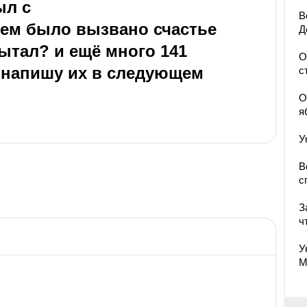
ыл с
В
чем было вызвано счастье
Д
пытал? и ещё много 141
О
я напишу их в следующем
с
О
я
У
В
с
З
ч
У
М