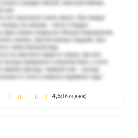
 осени я увидел белый, светлый пейзаж.
 снег.
то его насыпало очень много. Все вокруг
теперь по-новому - легко и бодро.
сь мир словно покрылся белым покрывалом.
клись тропки, протоптанные людьми. Все
ого таинственный вид.
сся из обычного мира в страну, где все
г всегда прекрасен и величествен, и хотя
 зимних месяца, первый снег - всегда
ление от этого славного времени года -
4,5
(16 оценок)