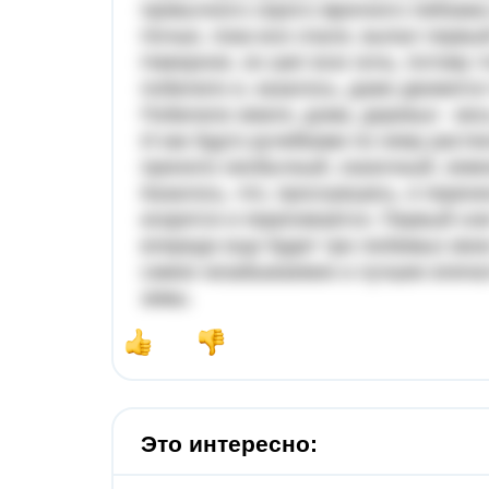
привычного серого мрачного пейзажа
Ночью, пока все спали, выпал первый
Наверное, он шел всю ночь, потому ч
побелело и, казалось, даже движется 
Побелели земля, дома, деревья - ве
И как будто ручейками по нему расте
приняло необычный, сказочный, немн
Казалось, что, проснувшись, я перене
искрится и переливается. Первый сне
впереди еще будет три любимых моих
самое незабываемое и лучшее впечат
зимы.
Это интересно: