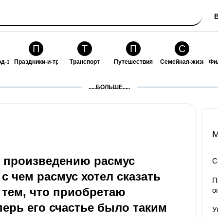
П
Т
П
С
од-за-собой
Праздники-и-традиции
Транспорт
Путешествия
Семейная-жизнь
Фи
З
К
Ф
П
.....БОЛЬШЕ.....
ошения
Здоровье
Кулинария-и-гостеприимство
Финансы-и-бизнес
Питомцы-и-животн
О
M
по произведению расмус
С
 с чем расмус хотел сказать
П
 тем, что приобретаю
о
перь его счастье было таким
У