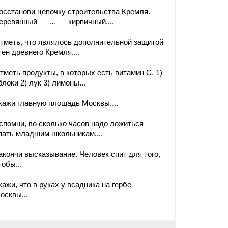
осстанови цепочку строительства Кремля.
еревянный — … — кирпичный....
тметь, что являлось дополнительной защитой
тен древнего Кремля....
тметь продукты, в которых есть витамин С. 1)
блоки 2) лук 3) лимоны...
кажи главную площадь Москвы....
спомни, во сколько часов надо ложиться
пать младшим школьникам....
акончи высказывание. Человек спит для того,
тобы...
кажи, что в руках у всадника на гербе
осквы...