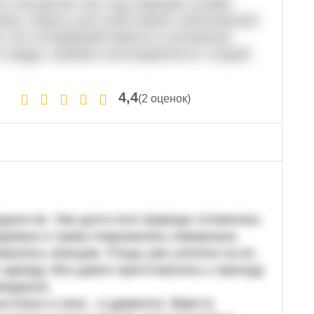
я Снегурочка тает под первыми лучами
очем, открыть для себя новый, наполненный
 того оставивший невесту и изгнанный
в пруду, стремясь воссоединиться с водой,
4,4
(2 оценок)
дали ее. Уже долго вся природа готовилась
деревья и трава покрывались изморозью.
ивались свинцом. Птицы уже улетели на юг,
одежду. Все давно приготовились к приходу
ожиданно.
ыглянул в окно - и удивился. Вместо