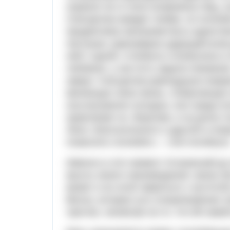
охранял ее от всех возможных бед, о
Снегурочка жаждет любви, но полюби
продиктован желанием быть единстве
пастушок, равномерно дарящий всем 
ней с одной. А Бобыль и Бобылиха и
любовью, у них есть задача поважнее
замуж. Снегурочка равнодушно взира
меняющих свою жизнь, отвергающих 
она внутренне холодна, она чужда 
привлекает их. Впрочем, и на долю 
Леля, благосклонного к другой и отв
позволить полюбить — или погибнуть
Именно в этот момент Островский д
мысль своего произведения: жизнь б
может и не хочет мириться с пустото
Весна, которая суть олицетворение л
чувство, несмотря на то, что ей само