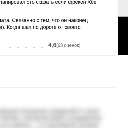
планировал это сказать если фрекен Хёк
ата. Связанно с тем, что он наконец
). Когда шел по дороге от своего
4,6
(68 оценок)
евушки-Снегурочки, рождённой от союза
и матери. Снегурочка живет в выдуманном
 не у родных — от отца-Мороза, который