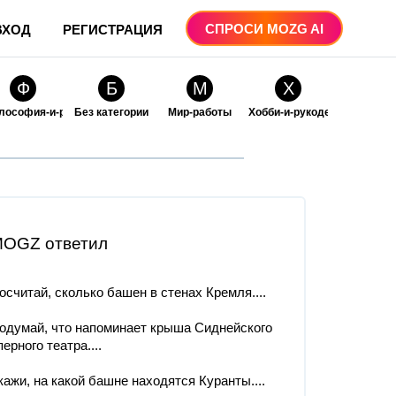
СПРОСИ MOZG AI
ВХОД
РЕГИСТРАЦИЯ
Ф
Б
М
Х
лософия-и-религия
Без категории
Мир-работы
Хобби-и-рукоделие
О
О
ые
бразование
Образование-и-коммуникации
OGZ ответил
осчитай, сколько башен в стенах Кремля....
одумай, что напоминает крыша Сиднейского
перного театра....
кажи, на какой башне находятся Куранты....