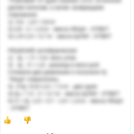
"Отрезаем" от щуки лишние 1,8 кг. остальное
делим пополам, а затем возвращаем
отрезанное.
1) 5,6 - 1,8 = 3,8 кг
2) 3,8 : 2 = 1,9 кг - масса ЛЕЩА - ОТВЕТ
3) 1,9+1,8 = 3,7 кг - масса ЩУКИ - ОТВЕТ
РЕШЕНИЕ алгебраическое
1) Щ + Л = 5,6 -весь улов.
2) Щ - Л = 1,8 - разница в весе рыб.
Сложили два уравнения и получили 3).
"Лещи" сократились.
3) 2*Щ =5,6+1,8 = 7,4 кг - две щуки
4) Щ = 7,4 : 2 = 3,7 кг - масса ЩУКИ - ОТВЕТ
5) Л = Щ -1,8 = 3,7 - 1,8 = 1,9 кг - масса ЛЕЩА
- ОТВЕТ