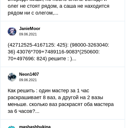
олег не стоят рядом, а саша не находится
рядом ни с олегом,...
JanieMoor
09.06.2021
(42712525-4167125: 425): (98000-3263040:
36) 43076*709+7489116-9083*(250600:
70+497696: 824) решите : )...
Neon1407
09.06.2021
Как решить : один мастер за 1 час
раскрашивает 8 ваз, а другой на 2 вазы
меньше. сколько ваз раскрасят оба мастера
за 6 часов?...
mashashhukina