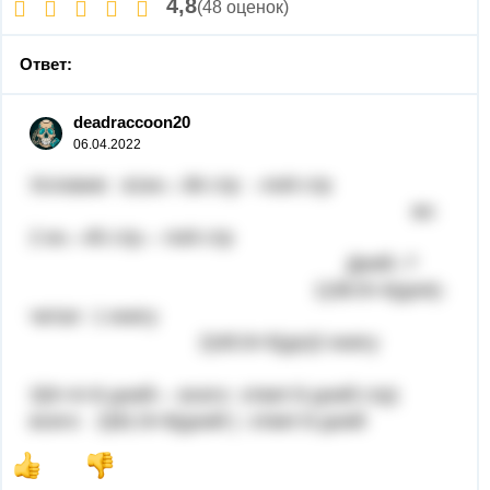
4,8
(48 оценок)
Ответ:
deadraccoon20
06.04.2022
Условие: в1кн.--36 стр --по9 стр
во
2 кн.--45 стр.-- по9 стр
Дней--?
1)36:9=4(дня)-
читал 1 книгу
2)45:9=5(дн)2 книгу
3)5+4=9 дней--- всего ответ:9 дней стр)
всего 2)81:9=9(дней ) ответ:9 дней