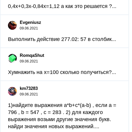
0,4x+0,3x-0,84x=1,12 а как это решается ?...
Evgeniusz
09.06.2021
Выполнить действие 277.02: 57 в столбик...
RomqaShut
09.06.2021
Xумнажить на x=100 сколько получиться?...
km73283
09.06.2021
1)найдите выражения a*b+c*(a-b) , если a =
796 , b = 547 , c = 283 . 2) для каждого
выражения возьми другие значения букв.
найди значения новых выражений....