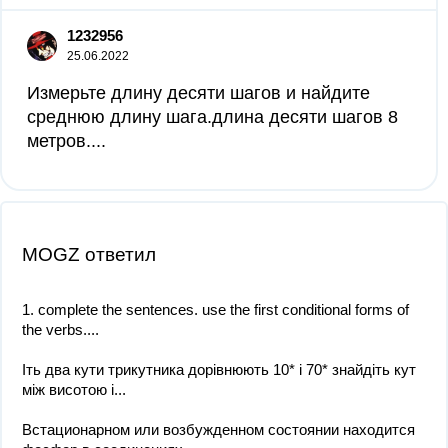
1232956
25.06.2022
Измерьте длину десяти шагов и найдите
среднюю длину шага.длина десяти шагов 8
метров....
MOGZ ответил
1. complete the sentences. use the first conditional forms of
the verbs....
Іть два кути трикутника дорівнюють 10* і 70* знайдіть кут
між висотою і...
Встационарном или возбужденном состоянии находится