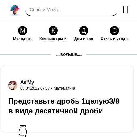
М
К
Д
С
Молодежь
Компьютеры-и-электроника
Дом-и-сад
Стиль-и-уход-за-со
П
Т
П
С
.....БОЛЬШЕ.....
Праздники-и-традиции
Транспорт
Путешествия
Семейная-жизнь
Ф
Б
М
Х
Философия-и-религия
Без категории
Мир-работы
Хобби-и-рукоделие
AsiMy
06.04.2022 07:57 •
Математика
И
В
З
К
Искусство-и-развлечения
Взаимоотношения
Здоровье
Кулинария-и-госте
Представьте дробь 1целую3/8
в виде десятичной дроби
Ф
П
О
О
Финансы-и-бизнес
Питомцы-и-животные
Образование
Образование-и-ком
👇