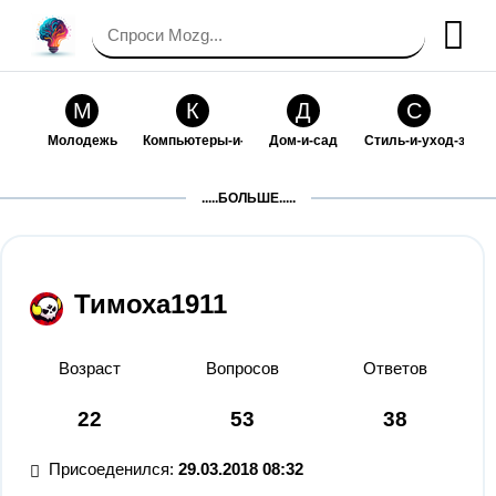
М
К
Д
С
Молодежь
Компьютеры-и-электроника
Дом-и-сад
Стиль-и-уход-за-со
П
Т
П
С
.....БОЛЬШЕ.....
Праздники-и-традиции
Транспорт
Путешествия
Семейная-жизнь
Ф
Б
М
Х
Философия-и-религия
Без категории
Мир-работы
Хобби-и-рукоделие
Тимоха1911
И
В
З
К
Искусство-и-развлечения
Взаимоотношения
Здоровье
Кулинария-и-госте
Возраст
Вопросов
Ответов
Ф
П
О
О
22
53
38
Финансы-и-бизнес
Питомцы-и-животные
Образование
Образование-и-ком
Присоеденился:
29.03.2018 08:32