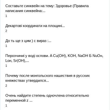
Составьте синквейн на тему: Здоровье (Правила
написания синквейна:...
1
Декартові координати на площині...
2
До ть ще з цим ) с вираз :...
1
Перозчиниі у воді оспови. A Cu(OH), KOH, NaOH Б NuОн,
Lон, Sr(ОН),...
1
Почему после монгольского нашествия в русских
княжествах утвердился...
2
Очень найдите степень одночлена относительно
переменной z ​...
1