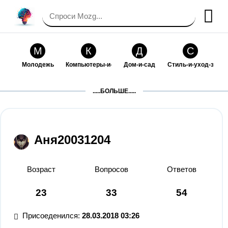
М
К
Д
С
Молодежь
Компьютеры-и-электроника
Дом-и-сад
Стиль-и-уход-за-со
П
Т
П
С
.....БОЛЬШЕ.....
Праздники-и-традиции
Транспорт
Путешествия
Семейная-жизнь
Ф
Б
М
Х
Философия-и-религия
Без категории
Мир-работы
Хобби-и-рукоделие
Аня20031204
И
В
З
К
Искусство-и-развлечения
Взаимоотношения
Здоровье
Кулинария-и-госте
Возраст
Вопросов
Ответов
Ф
П
О
О
23
33
54
Финансы-и-бизнес
Питомцы-и-животные
Образование
Образование-и-ком
Присоеденился:
28.03.2018 03:26