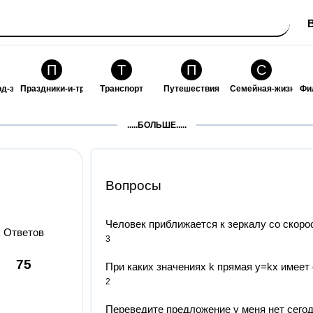
П
Т
П
С
од-за-собой
Праздники-и-традиции
Транспорт
Путешествия
Семейная-жизнь
Фи
З
К
Ф
П
.....БОЛЬШЕ.....
ошения
Здоровье
Кулинария-и-гостеприимство
Финансы-и-бизнес
Питомцы-и-животн
О
Вопросы
Человек приближается к зеркалу со скорос
Ответов
3
75
При каких значениях k прямая у=kx имеет с
2
Переведите предложение у меня нет сегодн