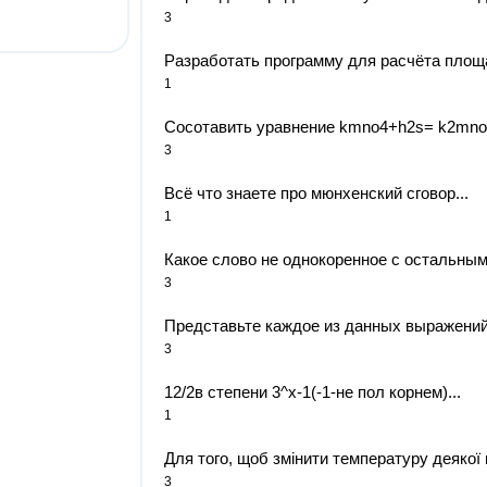
3
Разработать программу для расчёта площа
1
Сосотавить уравнение kmno4+h2s= k2mno4+
3
Всё что знаете про мюнхенский сговор...
1
Какое слово не однокоренное с остальными
3
Представьте каждое из данных выражений в
3
12/2в степени 3^х-1(-1-не пол корнем)...
1
Для того, щоб змінити температуру деякої м
3