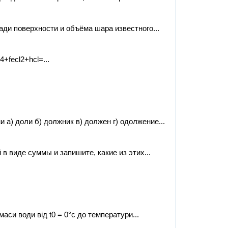
ди поверхности и объёма шара известного...
fecl2+hcl=...
 а) доли б) должник в) должен г) одолжение...
 виде суммы и запишите, какие из этих...
аси води від t0 = 0°с до температури...