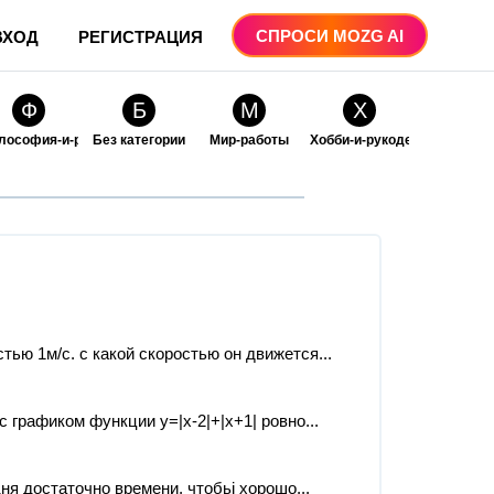
СПРОСИ MOZG AI
ВХОД
РЕГИСТРАЦИЯ
Ф
Б
М
Х
лософия-и-религия
Без категории
Мир-работы
Хобби-и-рукоделие
О
О
ые
бразование
Образование-и-коммуникации
тью 1м/с. с какой скоростью он движется...
 графиком функции y=|x-2|+|x+1| ровно...
я достаточно времени, чтобьі хорошо...