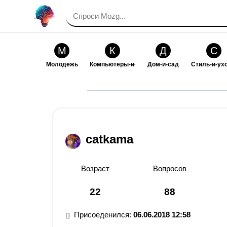
М
К
Д
С
Молодежь
Компьютеры-и-электроника
Дом-и-сад
Стиль-и-ух
И
В
Искусство-и-развлечения
Взаимоотн
catkama
Возраст
Вопросов
22
88
Присоеденился:
06.06.2018 12:58